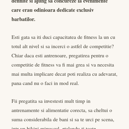
definite si ajung sa concureze la evenimente
edIn
care erau odinioara dedicate exclusiv
barbatilor.
rest
bleupon
Esti gata sa iti duci capacitatea de fitness la un cu
totul alt nivel si sa incerci o astfel de competitie?
l
Chiar daca esti antrenoare, pregatirea pentru o
competitie de fitness va fi mai grea si va necesita
mai multa implicare decat poti realiza cu adevarat,
pana cand nu o faci in mod real.
Fii pregatita sa investesti mult timp in
antrenamente si alimentatie corecta, sa cheltui o
suma considerabila de bani si sa te urci pe scena,
intr-un bikini minuscul, etalandu-ti toate