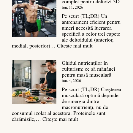
complet pentru deltoizi 3D
Inamicul
tăcut
iun. 11, 2026
al
Pe scurt (TL;DR) Un
masei
antrenament eficient pentru
musculare
umeri necesită lucrarea
specifică a celor trei capete
ale deltoidului (anterior,
:
medial, posterior)…
Citește mai mult
Antrenament
umeri:
Ghidul nutrienților în
Ghid
culturism: ce să mănânci
complet
pentru masă musculară
pentru
deltoizi
iun. 4, 2026
3D
Pe scurt (TL;DR) Creșterea
musculară optimă depinde
de sinergia dintre
macronutrienți, nu de
consumul izolat al acestora. Proteinele sunt
:
cărămizile,…
Citește mai mult
Ghidul
nutrienților