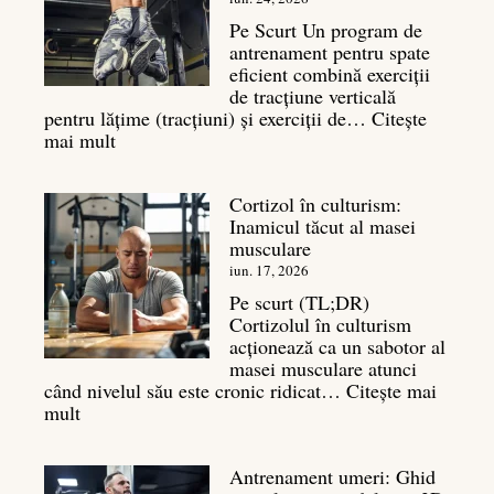
sa
Pe Scurt Un program de
cu
antrenament pentru spate
masa
eficient combină exerciții
musculară
de tracțiune verticală
pentru lățime (tracțiuni) și exerciții de…
Citește
:
mai mult
Exerciții
spate:
Cortizol în culturism:
Top
Inamicul tăcut al masei
7
musculare
mișcări
pentru
iun. 17, 2026
un
Pe scurt (TL;DR)
spate
Cortizolul în culturism
masiv
acționează ca un sabotor al
masei musculare atunci
când nivelul său este cronic ridicat…
Citește mai
:
mult
Cortizol
în
Antrenament umeri: Ghid
culturism: