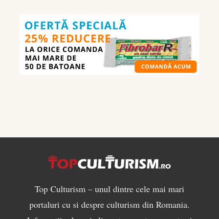
în
culturism:
ce
să
mănânci
pentru
masă
musculară
Top Culturism – unul dintre cele mai mari
portaluri cu si despre culturism din Romania.