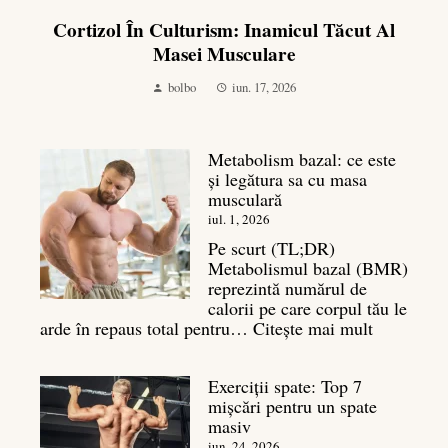
Cortizol În Culturism: Inamicul Tăcut Al
Masei Musculare
bolbo
iun. 17, 2026
Metabolism bazal: ce este
și legătura sa cu masa
musculară
iul. 1, 2026
Pe scurt (TL;DR)
Metabolismul bazal (BMR)
reprezintă numărul de
calorii pe care corpul tău le
:
arde în repaus total pentru…
Citește mai mult
Metaboli
bazal:
Exerciții spate: Top 7
ce
mișcări pentru un spate
este
masiv
și
legătura
iun. 24, 2026