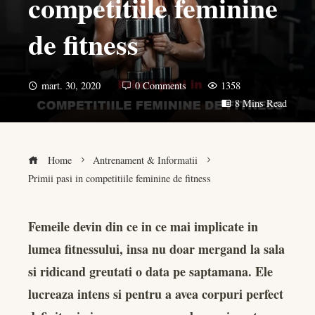
competitiile feminine
de fitness
mart. 30, 2020
0 Comments
1358
8 Mins Read
Home
Antrenament & Informatii
Primii pasi in competitiile feminine de fitness
Femeile devin din ce in ce mai implicate in
lumea fitnessului, insa nu doar mergand la sala
book
si ridicand greutati o data pe saptamana. Ele
er
lucreaza intens si pentru a avea corpuri perfect