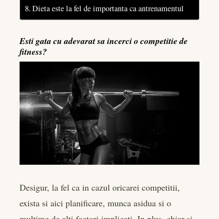
Dieta este la fel de importanta ca antrenamentul
Esti gata cu adevarat sa incerci o competitie de
fitness?
Desigur, la fel ca in cazul oricarei competitii,
exista si aici planificare, munca asidua si o
multime de alti factori implicati. In plus, chiar si