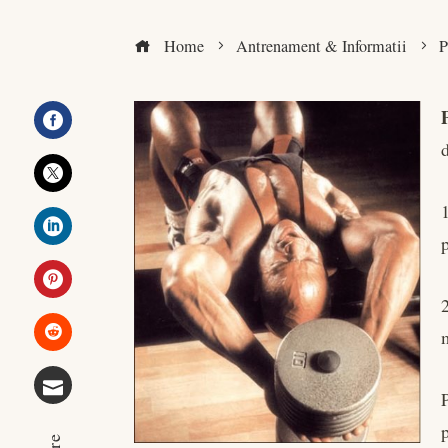
Home
Antrenament & Informatii
P
Facebook
Twitter
LinkedIn
Pinterest
Stumbleupon
Email