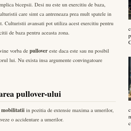
implica bicepsii. Desi nu este un exercitiu de baza,
ulturistii care simt ca antreneaza prea mult spatele in
. Culturistii avansati pot utiliza acest exercitiu pentru
c
citii de baza pentru aceasta zona.
p
C
pullover
d vine vorba de
este daca este sau nu posibil
utorul lui. Nu exista insa argumente convingatoare
uarea pullover-ului
 mobilitatii
c
in pozitia de extensie maxima a umerilor,
m
raveze o accidentare a umerilor.
c