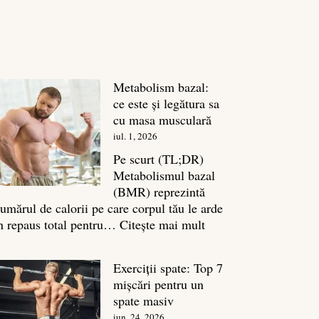
Metabolism bazal:
ce este și legătura sa
cu masa musculară
iul. 1, 2026
Pe scurt (TL;DR)
Metabolismul bazal
(BMR) reprezintă
umărul de calorii pe care corpul tău le arde
:
n repaus total pentru…
Citește mai mult
Metabolism
bazal:
Exerciții spate: Top 7
ce
mișcări pentru un
este
spate masiv
și
iun. 24, 2026