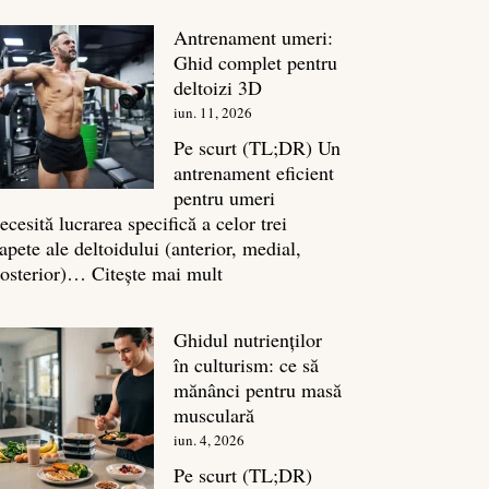
în
Antrenament umeri:
culturism:
Ghid complet pentru
Inamicul
deltoizi 3D
tăcut
iun. 11, 2026
al
masei
Pe scurt (TL;DR) Un
musculare
antrenament eficient
pentru umeri
ecesită lucrarea specifică a celor trei
apete ale deltoidului (anterior, medial,
:
osterior)…
Citește mai mult
Antrenament
umeri:
Ghidul nutrienților
Ghid
în culturism: ce să
complet
mănânci pentru masă
pentru
musculară
deltoizi
iun. 4, 2026
3D
Pe scurt (TL;DR)