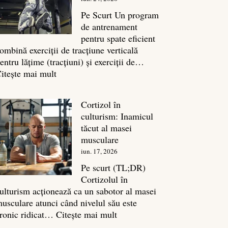
legătura
sa
Pe Scurt Un program
cu
de antrenament
masa
pentru spate eficient
musculară
ombină exerciții de tracțiune verticală
entru lățime (tracțiuni) și exerciții de…
:
itește mai mult
Exerciții
spate:
Cortizol în
Top
culturism: Inamicul
7
tăcut al masei
mișcări
musculare
pentru
iun. 17, 2026
un
spate
Pe scurt (TL;DR)
masiv
Cortizolul în
ulturism acționează ca un sabotor al masei
usculare atunci când nivelul său este
:
ronic ridicat…
Citește mai mult
Cortizol