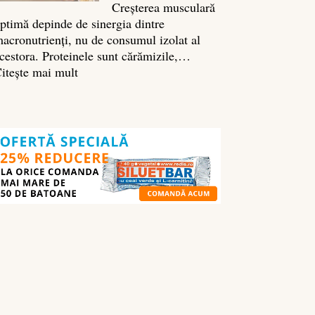
Creșterea musculară
ptimă depinde de sinergia dintre
acronutrienți, nu de consumul izolat al
cestora. Proteinele sunt cărămizile,…
:
itește mai mult
Ghidul
nutrienților
în
culturism:
ce
să
mănânci
pentru
masă
musculară