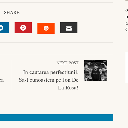
o
SHARE
m
a
C
R
LINKEDIN
PINTEREST
EMAIL
STUMBLEUPON
NEXT POST
In cautarea perfectiunii.
ea
Sa-l cunoastem pe Jon De
La Rosa!