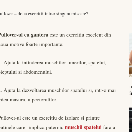
ullover – doua exercitii intr-o singura miscare?
Pullover-ul cu gantera
este un exercitiu excelent din
doua motive foarte importante:
1. Ajuta la intinderea muschilor umerilor, spatelui,
pieptului si abdomenului.
n
2. Ajuta la dezvoltarea muschilor spatelui si, intr-o mai
î
mica masura, a pectoralilor.
Pullover-ul este un exercitiu de izolare si printre
muschii spatelui
putinele care implica puternic
fara a