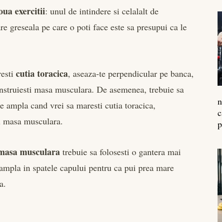
oua exercitii
: unul de intindere si celalalt de
 greseala pe care o poti face este sa presupui ca le
cutia toracica
resti
, aseaza-te perpendicular pe banca,
onstruiesti masa musculara. De asemenea, trebuie sa
n
re ampla cand vrei sa maresti cutia toracica,
c
ru masa musculara.
p
masa musculara
trebuie sa folosesti o gantera mai
 ampla in spatele capului pentru ca pui prea mare
a.