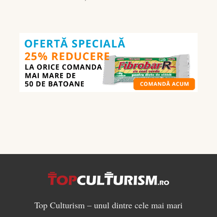
Ghidul
nutrienților
în
culturism:
ce
să
mănânci
pentru
masă
musculară
Top Culturism – unul dintre cele mai mari