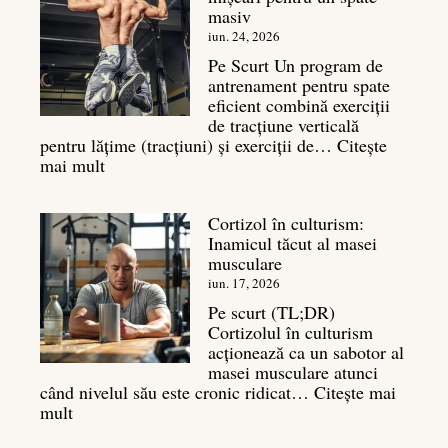
masiv
și
legătura
iun. 24, 2026
sa
Pe Scurt Un program de
cu
antrenament pentru spate
masa
eficient combină exerciții
musculară
de tracțiune verticală
pentru lățime (tracțiuni) și exerciții de…
Citește
:
mai mult
Exerciții
spate:
Cortizol în culturism:
Top
Inamicul tăcut al masei
7
musculare
mișcări
pentru
iun. 17, 2026
un
Pe scurt (TL;DR)
spate
Cortizolul în culturism
masiv
acționează ca un sabotor al
masei musculare atunci
când nivelul său este cronic ridicat…
Citește mai
:
mult
Cortizol