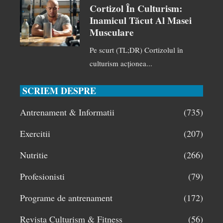
Cortizol În Culturism:
Inamicul Tăcut Al Masei
Musculare
Pe scurt (TL;DR) Cortizolul în
culturism acționea...
SCRIEM DESPRE
Antrenament & Informatii
(735)
Exercitii
(207)
Nutritie
(266)
Profesionisti
(79)
Programe de antrenament
(172)
Revista Culturism & Fitness
(56)