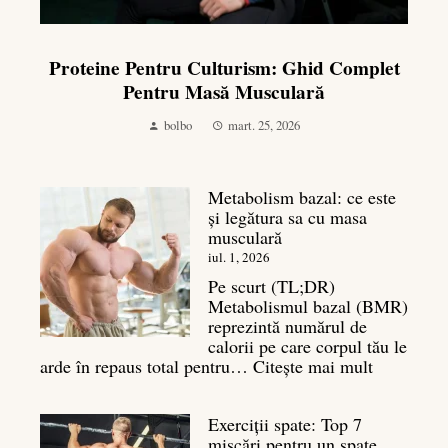
Proteine Pentru Culturism: Ghid Complet
Pentru Masă Musculară
bolbo
mart. 25, 2026
Metabolism bazal: ce este
și legătura sa cu masa
musculară
iul. 1, 2026
Pe scurt (TL;DR)
Metabolismul bazal (BMR)
reprezintă numărul de
calorii pe care corpul tău le
:
arde în repaus total pentru…
Citește mai mult
Metaboli
bazal:
Exerciții spate: Top 7
ce
mișcări pentru un spate
este