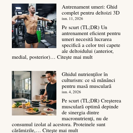
în
Antrenament umeri: Ghid
culturism:
complet pentru deltoizi 3D
Inamicul
tăcut
iun. 11, 2026
al
Pe scurt (TL;DR) Un
masei
antrenament eficient pentru
musculare
umeri necesită lucrarea
specifică a celor trei capete
ale deltoidului (anterior,
:
medial, posterior)…
Citește mai mult
Antrenament
umeri:
Ghidul nutrienților în
Ghid
culturism: ce să mănânci
complet
pentru masă musculară
pentru
deltoizi
iun. 4, 2026
3D
Pe scurt (TL;DR) Creșterea
musculară optimă depinde
de sinergia dintre
macronutrienți, nu de
consumul izolat al acestora. Proteinele sunt
:
cărămizile,…
Citește mai mult