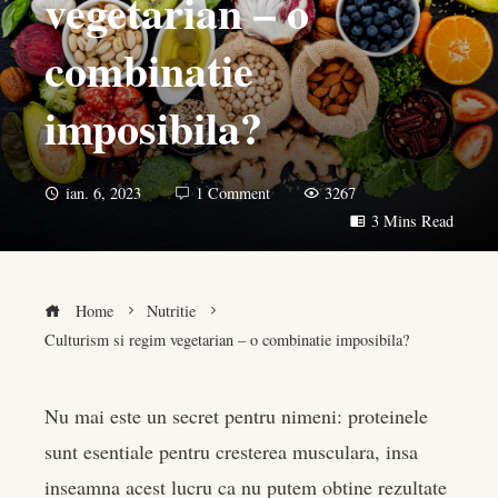
vegetarian – o
combinatie
imposibila?
ian. 6, 2023
1 Comment
3267
3 Mins Read
Home
Nutritie
Culturism si regim vegetarian – o combinatie imposibila?
Nu mai este un secret pentru nimeni: proteinele
sunt esentiale pentru cresterea musculara, insa
book
inseamna acest lucru ca nu putem obtine rezultate