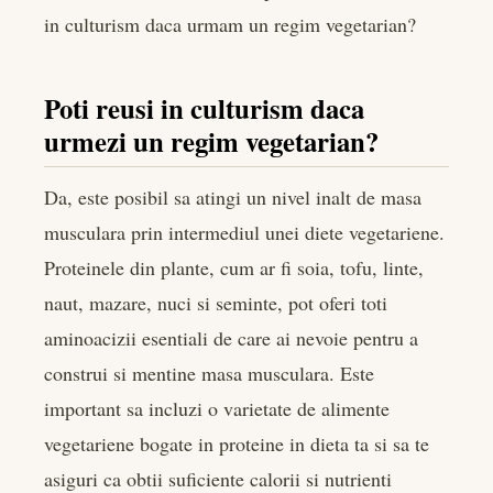
er
in culturism daca urmam un regim vegetarian?
edIn
Poti reusi in culturism daca
urmezi un regim vegetarian?
rest
bleupon
Da, este posibil sa atingi un nivel inalt de masa
musculara prin intermediul unei diete vegetariene.
l
Proteinele din plante, cum ar fi soia, tofu, linte,
naut, mazare, nuci si seminte, pot oferi toti
aminoacizii esentiali de care ai nevoie pentru a
construi si mentine masa musculara. Este
important sa incluzi o varietate de alimente
vegetariene bogate in proteine in dieta ta si sa te
asiguri ca obtii suficiente calorii si nutrienti