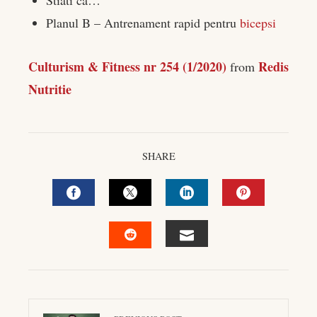
edIn
Planul B – Antrenament rapid pentru
bicepsi
rest
Culturism & Fitness nr 254 (1/2020)
Redis
from
bleupon
Nutritie
l
SHARE
FACEBOOK
TWITTER
LINKEDIN
PINTEREST
EMAIL
STUMBLEUPON