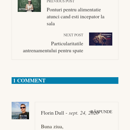
PREVIOUS POST
Ponturi pentru alimentatie
atunci cand esti incepator la
sala
NEXT POST
Particularitatile
antrenamentului pentru spate
1 COMMENT
RĂSPUNDE
Florin Dull
-
sept. 24, 2020
Buna ziua,