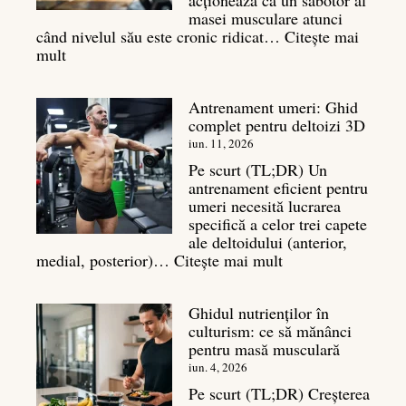
masei musculare atunci
când nivelul său este cronic ridicat…
Citește mai
:
mult
Cortizol
în
Antrenament umeri: Ghid
culturism:
complet pentru deltoizi 3D
Inamicul
tăcut
iun. 11, 2026
al
Pe scurt (TL;DR) Un
masei
antrenament eficient pentru
musculare
umeri necesită lucrarea
specifică a celor trei capete
ale deltoidului (anterior,
:
medial, posterior)…
Citește mai mult
Antrenament
umeri:
Ghidul nutrienților în
Ghid
culturism: ce să mănânci
complet
pentru masă musculară
pentru
deltoizi
iun. 4, 2026
3D
Pe scurt (TL;DR) Creșterea