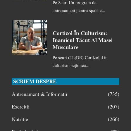
Pe Scurt Un program de
antrenament pentru spate e...
Cortizol În Culturism:
Inamicul Tăcut Al Masei
Musculare
Pe scurt (TL;DR) Cortizolul în
culturism acționea...
SCRIEM DESPRE
Antrenament & Informatii
(735)
Exercitii
(207)
Nutritie
(266)