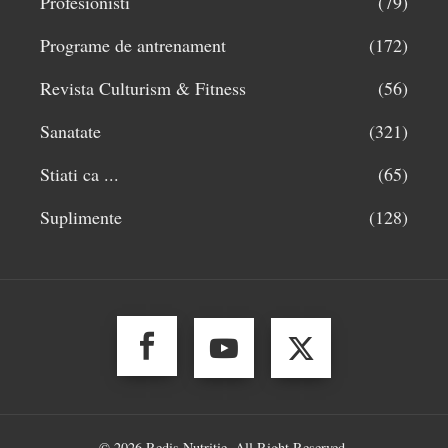
Profesionisti
(79)
Programe de antrenament
(172)
Revista Culturism & Fitness
(56)
Sanatate
(321)
Stiati ca ...
(65)
Suplimente
(128)
© 2026 Redis Nutritie. All Right Reserved.