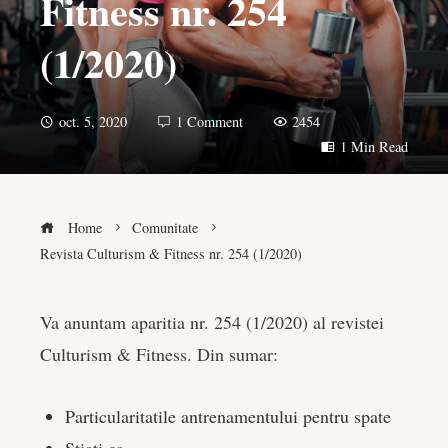
Fitness nr. 254
(1/2020)
oct. 5, 2020
1 Comment
2454
1 Min Read
Home
Comunitate
Revista Culturism & Fitness nr. 254 (1/2020)
Va anuntam aparitia nr. 254 (1/2020) al revistei
Culturism & Fitness. Din sumar:
book
er
Particularitatile antrenamentului pentru spate
Stiati ca…