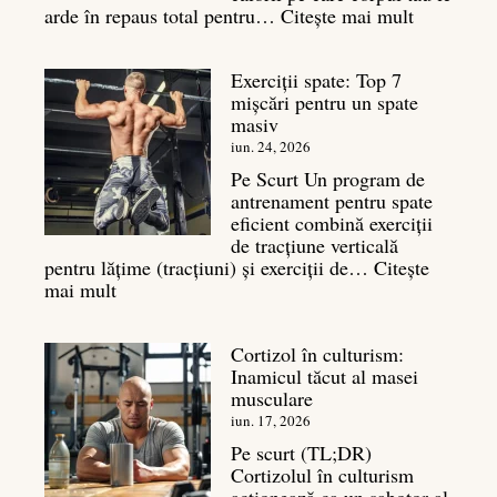
:
arde în repaus total pentru…
Citește mai mult
Metaboli
bazal:
Exerciții spate: Top 7
ce
mișcări pentru un spate
este
masiv
și
legătura
iun. 24, 2026
sa
Pe Scurt Un program de
cu
antrenament pentru spate
masa
eficient combină exerciții
musculară
de tracțiune verticală
pentru lățime (tracțiuni) și exerciții de…
Citește
:
mai mult
Exerciții
spate:
Cortizol în culturism:
Top
Inamicul tăcut al masei
7
musculare
mișcări
pentru
iun. 17, 2026
un
Pe scurt (TL;DR)
spate
Cortizolul în culturism
masiv
acționează ca un sabotor al