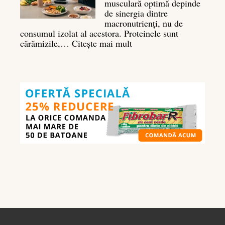
musculară optimă depinde
de sinergia dintre
macronutrienți, nu de
consumul izolat al acestora. Proteinele sunt
:
cărămizile,…
Citește mai mult
Ghidul
nutrienților
în
culturism:
ce
să
mănânci
pentru
masă
musculară