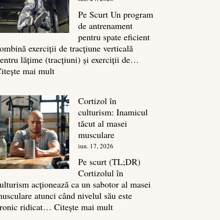
legătura
sa
Pe Scurt Un program
cu
de antrenament
masa
pentru spate eficient
musculară
ombină exerciții de tracțiune verticală
entru lățime (tracțiuni) și exerciții de…
:
itește mai mult
Exerciții
spate:
Cortizol în
Top
culturism: Inamicul
7
tăcut al masei
mișcări
musculare
pentru
iun. 17, 2026
un
spate
Pe scurt (TL;DR)
masiv
Cortizolul în
ulturism acționează ca un sabotor al masei
usculare atunci când nivelul său este
:
ronic ridicat…
Citește mai mult
Cortizol