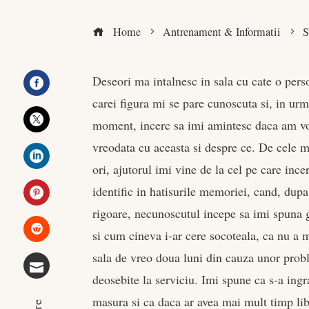
Home
Antrenament & Informatii
S
Deseori ma intalnesc in sala cu cate o pers
carei figura mi se pare cunoscuta si, in urm
Facebook
moment, incerc sa imi amintesc daca am vo
Twitter
vreodata cu aceasta si despre ce. De cele 
ori, ajutorul imi vine de la cel pe care incer
LinkedIn
identific in hatisurile memoriei, cand, dupa
rigoare, necunoscutul incepe sa imi spuna g
Pinterest
si cum cineva i-ar cere socoteala, ca nu a m
Stumbleupon
sala de vreo doua luni din cauza unor pro
deosebite la serviciu. Imi spune ca s-a ingr
Email
masura si ca daca ar avea mai mult timp libe