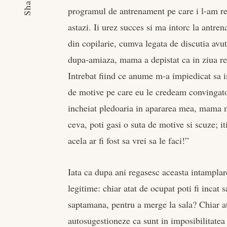
Share
programul de antrenament pe care i l-am r
astazi. Ii urez succes si ma intorc la antre
din copilarie, cumva legata de discutia avut
dupa-amiaza, mama a depistat ca in ziua re
Intrebat fiind ce anume m-a impiedicat sa i
de motive pe care eu le credeam convingato
incheiat pledoaria in apararea mea, mama m
ceva, poti gasi o suta de motive si scuze; i
acela ar fi fost sa vrei sa le faci!”
Iata ca dupa ani regasesc aceasta intamplare 
legitime: chiar atat de ocupat poti fi incat s
saptamana, pentru a merge la sala? Chiar ata
autosugestioneze ca sunt in imposibilitate