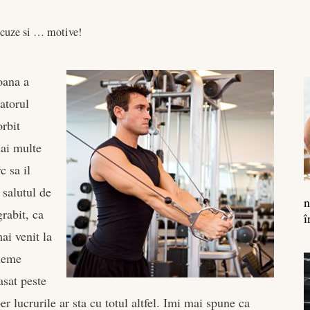
cuze si … motive!
oana a
atorul
rbit
mai multe
c sa il
 salutul de
n
rabit, ca
î
ai venit la
bleme
asat peste
r lucrurile ar sta cu totul altfel. Imi mai spune ca