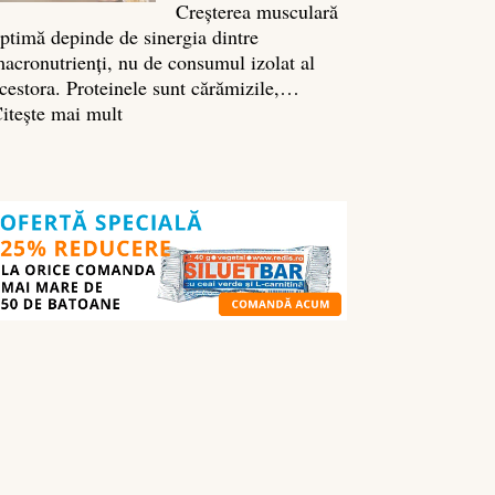
Creșterea musculară
ptimă depinde de sinergia dintre
acronutrienți, nu de consumul izolat al
cestora. Proteinele sunt cărămizile,…
:
itește mai mult
Ghidul
nutrienților
în
culturism:
ce
să
mănânci
pentru
masă
musculară