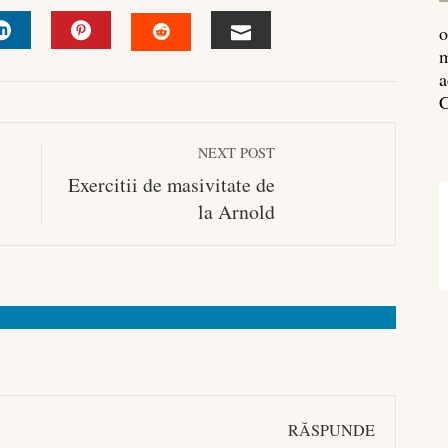
o
m
R
LINKEDIN
PINTEREST
EMAIL
STUMBLEUPON
a
C
NEXT POST
Exercitii de masivitate de
la Arnold
RĂSPUNDE