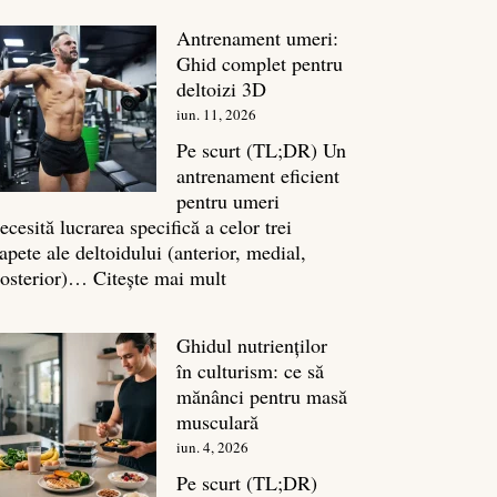
în
Antrenament umeri:
culturism:
Ghid complet pentru
Inamicul
deltoizi 3D
tăcut
iun. 11, 2026
al
masei
Pe scurt (TL;DR) Un
musculare
antrenament eficient
pentru umeri
ecesită lucrarea specifică a celor trei
apete ale deltoidului (anterior, medial,
:
osterior)…
Citește mai mult
Antrenament
umeri:
Ghidul nutrienților
Ghid
în culturism: ce să
complet
mănânci pentru masă
pentru
musculară
deltoizi
iun. 4, 2026
3D
Pe scurt (TL;DR)