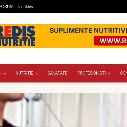
FORUM
Cookies
I
NUTRITIE
SANATATE
PROFESIONISTI
CO