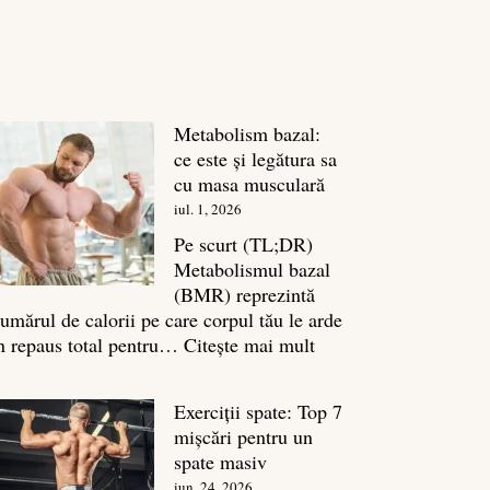
Metabolism bazal:
ce este și legătura sa
cu masa musculară
iul. 1, 2026
Pe scurt (TL;DR)
Metabolismul bazal
(BMR) reprezintă
umărul de calorii pe care corpul tău le arde
:
n repaus total pentru…
Citește mai mult
Metabolism
bazal:
Exerciții spate: Top 7
ce
mișcări pentru un
este
spate masiv
și
iun. 24, 2026