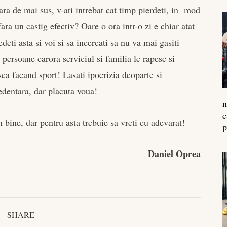
oara de mai sus, v-ati intrebat cat timp pierdeti, in mod
i fara un castig efectiv? Oare o ora intr-o zi e chiar atat
eti asta si voi si sa incercati sa nu va mai gasiti
 persoane carora serviciul si familia le rapesc si
sca facand sport! Lasati ipocrizia deoparte si
edentara, dar placuta voua!
n
c
n bine, dar pentru asta trebuie sa vreti cu adevarat!
p
Daniel Oprea
SHARE