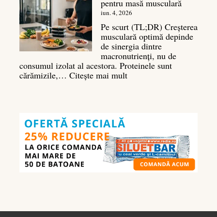
pentru masă musculară
pentru
deltoizi
iun. 4, 2026
3D
Pe scurt (TL;DR) Creșterea
musculară optimă depinde
de sinergia dintre
macronutrienți, nu de
consumul izolat al acestora. Proteinele sunt
:
cărămizile,…
Citește mai mult
Ghidul
nutrienților
în
culturism:
ce
să
mănânci
pentru
masă
musculară