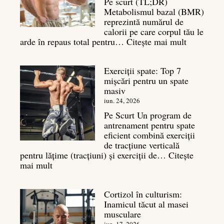
Pe scurt (TL;DR)
Metabolismul bazal (BMR)
reprezintă numărul de
calorii pe care corpul tău le
:
arde în repaus total pentru…
Citește mai mult
Metaboli
bazal:
Exerciții spate: Top 7
ce
mișcări pentru un spate
este
masiv
și
legătura
iun. 24, 2026
sa
Pe Scurt Un program de
cu
antrenament pentru spate
masa
eficient combină exerciții
musculară
de tracțiune verticală
pentru lățime (tracțiuni) și exerciții de…
Citește
:
mai mult
Exerciții
spate:
Cortizol în culturism:
Top
Inamicul tăcut al masei
7
musculare
mișcări