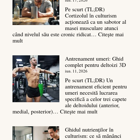
pentru
iun. 17, 2026
un
Pe scurt (TL;DR)
spate
Cortizolul în culturism
masiv
acționează ca un sabotor al
masei musculare atunci
când nivelul său este cronic ridicat…
Citește mai
:
mult
Cortizol
în
Antrenament umeri: Ghid
culturism:
complet pentru deltoizi 3D
Inamicul
tăcut
iun. 11, 2026
al
Pe scurt (TL;DR) Un
masei
antrenament eficient pentru
musculare
umeri necesită lucrarea
specifică a celor trei capete
ale deltoidului (anterior,
:
medial, posterior)…
Citește mai mult
Antrenament
umeri:
Ghidul nutrienților în
Ghid
culturism: ce să mănânci
complet