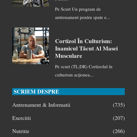
Pe Scurt Un program de
antrenament pentru spate e...
Cortizol În Culturism:
Inamicul Tăcut Al Masei
Musculare
Pe scurt (TL;DR) Cortizolul în
culturism acționea...
SCRIEM DESPRE
Antrenament & Informatii
(735)
Exercitii
(207)
Nutritie
(266)