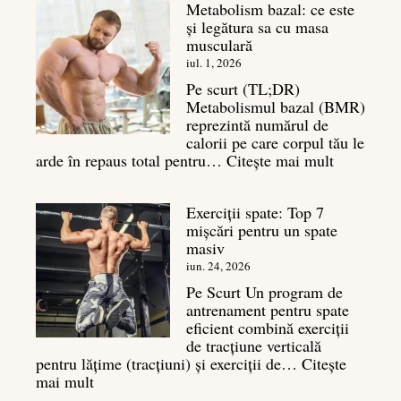
Metabolism bazal: ce este
și legătura sa cu masa
musculară
iul. 1, 2026
Pe scurt (TL;DR)
Metabolismul bazal (BMR)
reprezintă numărul de
calorii pe care corpul tău le
:
arde în repaus total pentru…
Citește mai mult
Metaboli
bazal:
Exerciții spate: Top 7
ce
mișcări pentru un spate
este
masiv
și
legătura
iun. 24, 2026
sa
Pe Scurt Un program de
cu
antrenament pentru spate
masa
eficient combină exerciții
musculară
de tracțiune verticală
pentru lățime (tracțiuni) și exerciții de…
Citește
:
mai mult
Exerciții