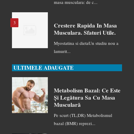
masa musculara: de c...
3
Crestere Rapida In Masa
Musculara. Sfaturi Utile.
Myostatina si dietaUn studiu nou a
lamurit...
ULTIMELE ADAUGATE
Metabolism Bazal: Ce Este
Și Legătura Sa Cu Masa
Musculară
Pe scurt (TL;DR) Metabolismul
bazal (BMR) reprezi...