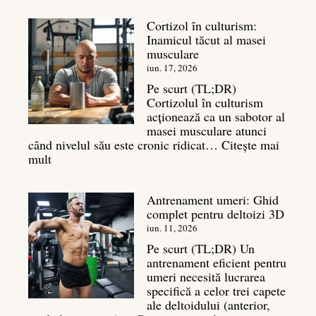
spate:
Cortizol în culturism:
Top
Inamicul tăcut al masei
7
musculare
mișcări
pentru
iun. 17, 2026
un
Pe scurt (TL;DR)
spate
Cortizolul în culturism
masiv
acționează ca un sabotor al
masei musculare atunci
când nivelul său este cronic ridicat…
Citește mai
:
mult
Cortizol
în
Antrenament umeri: Ghid
culturism:
complet pentru deltoizi 3D
Inamicul
tăcut
iun. 11, 2026
al
Pe scurt (TL;DR) Un
masei
antrenament eficient pentru
musculare
umeri necesită lucrarea
specifică a celor trei capete
ale deltoidului (anterior,