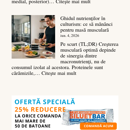
:
medial, posterior)…
Citește mai mult
Antrenament
umeri:
Ghidul nutrienților în
Ghid
culturism: ce să mănânci
complet
pentru masă musculară
pentru
deltoizi
iun. 4, 2026
3D
Pe scurt (TL;DR) Creșterea
musculară optimă depinde
de sinergia dintre
macronutrienți, nu de
consumul izolat al acestora. Proteinele sunt
:
cărămizile,…
Citește mai mult
Ghidul
nutrienților
în
culturism:
ce
să
mănânci
pentru
masă