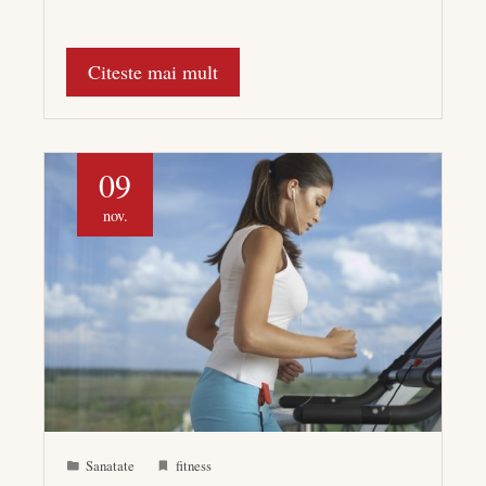
Citeste mai mult
09
nov.
Sanatate
fitness