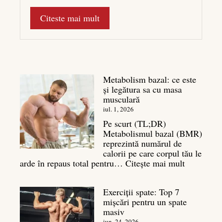
Citeste mai mult
Metabolism bazal: ce este
și legătura sa cu masa
musculară
iul. 1, 2026
Pe scurt (TL;DR)
Metabolismul bazal (BMR)
reprezintă numărul de
calorii pe care corpul tău le
:
arde în repaus total pentru…
Citește mai mult
Metaboli
bazal:
Exerciții spate: Top 7
ce
mișcări pentru un spate
este
masiv
și
iun. 24, 2026