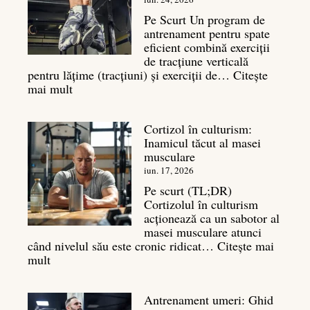
legătura
sa
Pe Scurt Un program de
cu
antrenament pentru spate
masa
eficient combină exerciții
musculară
de tracțiune verticală
pentru lățime (tracțiuni) și exerciții de…
Citește
:
mai mult
Exerciții
spate:
Cortizol în culturism:
Top
Inamicul tăcut al masei
7
musculare
mișcări
pentru
iun. 17, 2026
un
Pe scurt (TL;DR)
spate
Cortizolul în culturism
masiv
acționează ca un sabotor al
masei musculare atunci
când nivelul său este cronic ridicat…
Citește mai
:
mult
Cortizol
în
Antrenament umeri: Ghid
culturism: