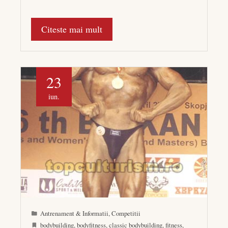
Citeste mai mult
23
iun.
Antrenament & Informatii
,
Competitii
bodybuilding
,
bodyfitness
,
classic bodybuilding
,
fitness
,