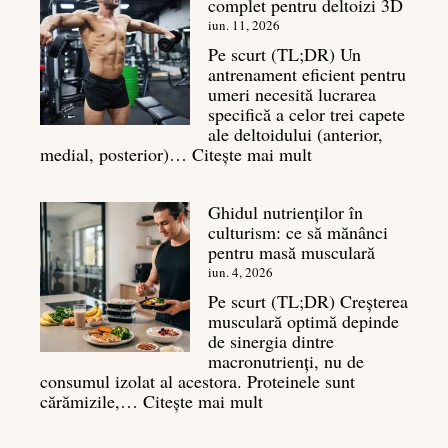
complet pentru deltoizi 3D
Inamicul
tăcut
iun. 11, 2026
al
Pe scurt (TL;DR) Un
masei
antrenament eficient pentru
musculare
umeri necesită lucrarea
specifică a celor trei capete
ale deltoidului (anterior,
:
medial, posterior)…
Citește mai mult
Antrenament
umeri:
Ghidul nutrienților în
Ghid
culturism: ce să mănânci
complet
pentru masă musculară
pentru
deltoizi
iun. 4, 2026
3D
Pe scurt (TL;DR) Creșterea
musculară optimă depinde
de sinergia dintre
macronutrienți, nu de
consumul izolat al acestora. Proteinele sunt
:
cărămizile,…
Citește mai mult
Ghidul
nutrienților