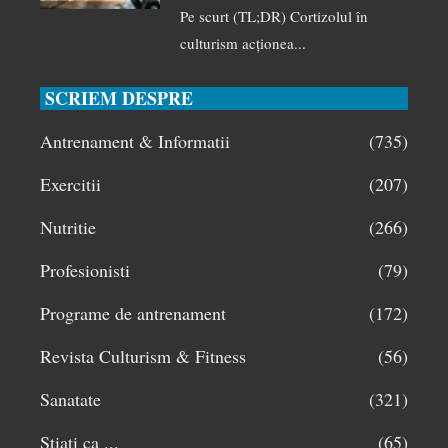
Pe scurt (TL;DR) Cortizolul în
culturism acționea...
SCRIEM DESPRE
Antrenament & Informatii
(735)
Exercitii
(207)
Nutritie
(266)
Profesionisti
(79)
Programe de antrenament
(172)
Revista Culturism & Fitness
(56)
Sanatate
(321)
Stiati ca ...
(65)