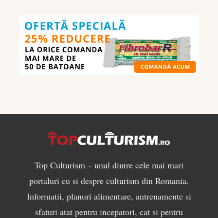
în
culturism:
ce
să
mănânci
pentru
masă
musculară
Top Culturism – unul dintre cele mai mari
portaluri cu si despre culturism din Romania.
Informatii, planuri alimentare, antrenamente si
sfaturi atat pentru incepatori, cat si pentru