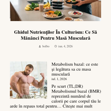
Ghidul Nutrienților În Culturism: Ce Să
Mănânci Pentru Masă Musculară
bolbo
iun. 4, 2026
Metabolism bazal: ce este
și legătura sa cu masa
musculară
iul. 1, 2026
Pe scurt (TL;DR)
Metabolismul bazal (BMR)
reprezintă numărul de
calorii pe care corpul tău le
:
arde în repaus total pentru…
Citește mai mult
Metaboli