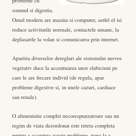
probleme cu
somnul si digestia.
l
Omul modern are masina si computer, astfel el isi
reduce activitatile normale, contactele umane, la
deplasarile la volan si comunicarea prin internet.
Aparitia diverselor dereglari ale sistemului nervos
vegetativ duce la accentuarea unor slabiciuni pe
care le are fiecare individ (de regula, apar
probleme digestive si, in unele cazuri, cardiace
sau renale).
O alimentatie complet necorespunzatoare sau un
regim de viata dezordonat este reteta completa
pentru a accentua aceste probleme, pana la a