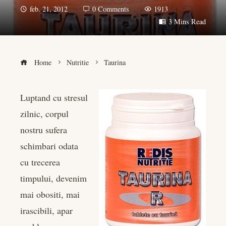
feb. 21, 2012
0 Comments
1913
3 Mins Read
Home
Nutritie
Taurina
Luptand cu stresul
zilnic, corpul
book
nostru sufera
er
schimbari odata
cu trecerea
edIn
timpului, devenim
mai obositi, mai
rest
irascibili, apar
bleupon