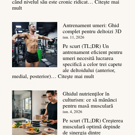
când nivelul său este cronic ridicat…
Citește mai
:
mult
Cortizol
în
Antrenament umeri: Ghid
culturism:
complet pentru deltoizi 3D
Inamicul
tăcut
iun. 11, 2026
al
Pe scurt (TL;DR) Un
masei
antrenament eficient pentru
musculare
umeri necesită lucrarea
specifică a celor trei capete
ale deltoidului (anterior,
:
medial, posterior)…
Citește mai mult
Antrenament
umeri:
Ghidul nutrienților în
Ghid
culturism: ce să mănânci
complet
pentru masă musculară
pentru
deltoizi
iun. 4, 2026
3D
Pe scurt (TL;DR) Creșterea
musculară optimă depinde
de sinergia dintre