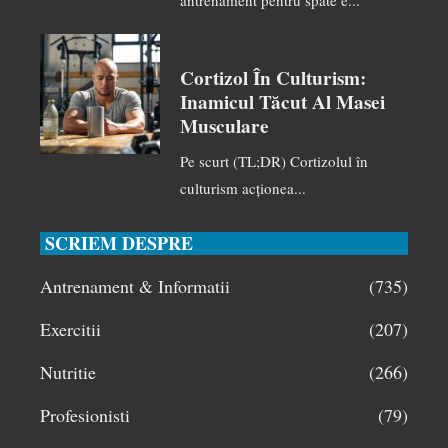
antrenament pentru spate e...
Cortizol În Culturism:
Inamicul Tăcut Al Masei
Musculare
Pe scurt (TL;DR) Cortizolul în
culturism acționea...
SCRIEM DESPRE
Antrenament & Informatii
(735)
Exercitii
(207)
Nutritie
(266)
Profesionisti
(79)