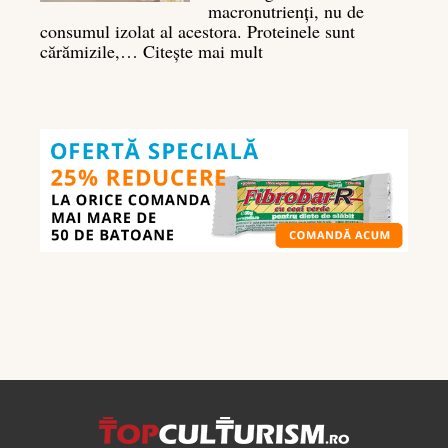
macronutrienți, nu de
consumul izolat al acestora. Proteinele sunt
:
cărămizile,…
Citește mai mult
Ghidul
nutrienților
în
culturism:
ce
să
mănânci
pentru
masă
musculară