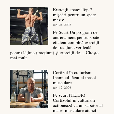
bazal:
Exerciții spate: Top 7
ce
mișcări pentru un spate
este
masiv
și
legătura
iun. 24, 2026
sa
Pe Scurt Un program de
cu
antrenament pentru spate
masa
eficient combină exerciții
musculară
de tracțiune verticală
pentru lățime (tracțiuni) și exerciții de…
Citește
:
mai mult
Exerciții
spate:
Cortizol în culturism:
Top
Inamicul tăcut al masei
7
musculare
mișcări
pentru
iun. 17, 2026
un
Pe scurt (TL;DR)
spate
Cortizolul în culturism
masiv
acționează ca un sabotor al
masei musculare atunci