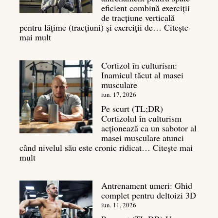
masa
eficient combină exerciții
musculară
de tracțiune verticală
pentru lățime (tracțiuni) și exerciții de…
Citește
:
mai mult
Exerciții
spate:
Cortizol în culturism:
Top
Inamicul tăcut al masei
7
musculare
mișcări
pentru
iun. 17, 2026
un
Pe scurt (TL;DR)
spate
Cortizolul în culturism
masiv
acționează ca un sabotor al
masei musculare atunci
când nivelul său este cronic ridicat…
Citește mai
:
mult
Cortizol
în
Antrenament umeri: Ghid
culturism:
complet pentru deltoizi 3D
Inamicul
tăcut
iun. 11, 2026
al