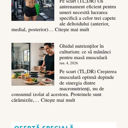
Pe scurt (TL;DR) Un
masei
antrenament eficient pentru
musculare
umeri necesită lucrarea
specifică a celor trei capete
ale deltoidului (anterior,
:
medial, posterior)…
Citește mai mult
Antrenament
umeri:
Ghidul nutrienților în
Ghid
culturism: ce să mănânci
complet
pentru masă musculară
pentru
deltoizi
iun. 4, 2026
3D
Pe scurt (TL;DR) Creșterea
musculară optimă depinde
de sinergia dintre
macronutrienți, nu de
consumul izolat al acestora. Proteinele sunt
:
cărămizile,…
Citește mai mult
Ghidul
nutrienților
în
culturism: