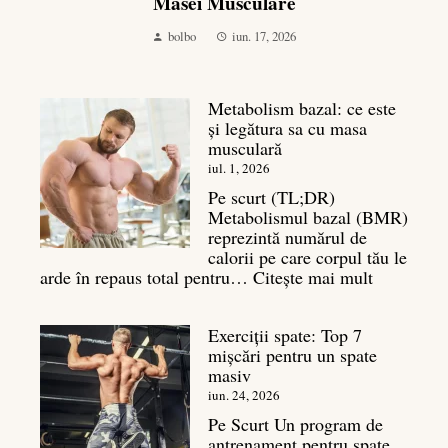
Masei Musculare
bolbo
iun. 17, 2026
Metabolism bazal: ce este
și legătura sa cu masa
musculară
iul. 1, 2026
Pe scurt (TL;DR)
Metabolismul bazal (BMR)
reprezintă numărul de
calorii pe care corpul tău le
:
arde în repaus total pentru…
Citește mai mult
Metaboli
bazal:
Exerciții spate: Top 7
ce
mișcări pentru un spate
este
masiv
și
legătura
iun. 24, 2026
sa
Pe Scurt Un program de
cu
antrenament pentru spate