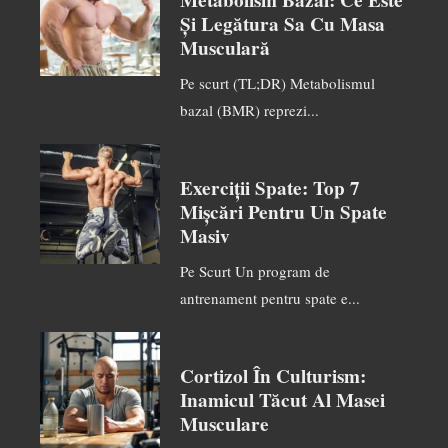
Metabolism Bazal: Ce Este
Și Legătura Sa Cu Masa
Musculară
Pe scurt (TL;DR) Metabolismul
bazal (BMR) reprezi...
Exerciții Spate: Top 7
Mișcări Pentru Un Spate
Masiv
Pe Scurt Un program de
antrenament pentru spate e...
Cortizol În Culturism:
Inamicul Tăcut Al Masei
Musculare