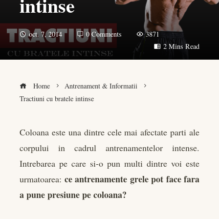
intinse
oct. 7, 2014
0 Comments
3871
2 Mins Read
Home
Antrenament & Informatii
Tractiuni cu bratele intinse
Coloana este una dintre cele mai afectate parti ale
corpului in cadrul antrenamentelor intense.
book
Intrebarea pe care si-o pun multi dintre voi este
er
ce antrenamente grele pot face fara
urmatoarea:
a pune presiune pe coloana?
edIn