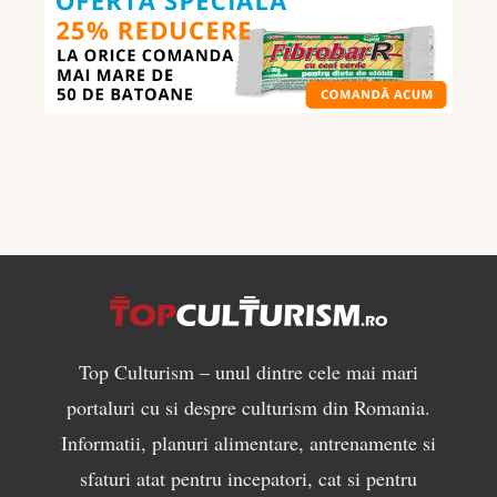
ce
să
mănânci
pentru
masă
musculară
Top Culturism – unul dintre cele mai mari
portaluri cu si despre culturism din Romania.
Informatii, planuri alimentare, antrenamente si
sfaturi atat pentru incepatori, cat si pentru