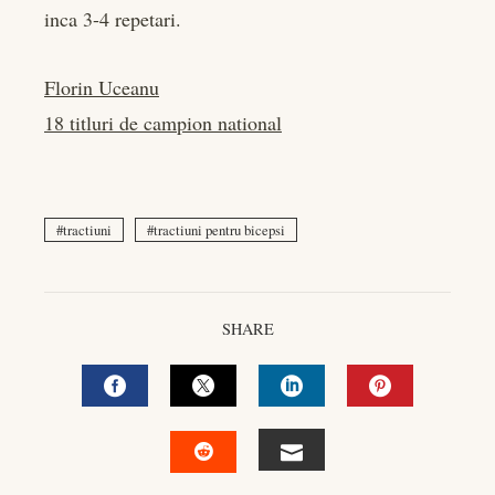
inca 3-4 repetari.
Florin
Uceanu
18 titluri de campion national
tractiuni
tractiuni pentru bicepsi
SHARE
FACEBOOK
TWITTER
LINKEDIN
PINTEREST
EMAIL
STUMBLEUPON