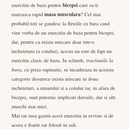
bicepsi
exercitiu de baza pentru
care sa-ti
rest
masa musculara
mareasca rapid
? Cel mai
bleupon
probabil toti se gandesc la flexiile cu bara cand
vine vorba de un exercitiu de baza pentru bicepsi,
l
dar, pentru ca exista miscare doar intr-o
incheietura (a cotului), acesta nu este de fapt un
exercitiu clasic de baza. In schimb,
tractiunile la
bara
, cu priza supinatie, se incadreaza in aceasta
categorie deoarece exista miscare in doua
incheieturi, a umarului si a cotului iar, in afara de
bicepsi, sunt puternic implicati dorsalii, dar si alti
muschi mai mici.
Mai rar insa gasim acest exercitiu in reviste si de
aceea e foarte rar folosit in sali.