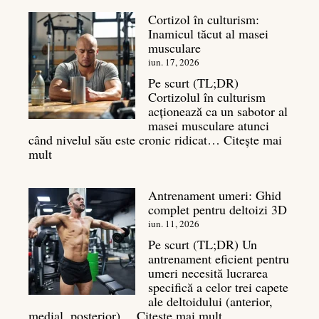
spate:
Cortizol în culturism:
Top
Inamicul tăcut al masei
7
musculare
mișcări
pentru
iun. 17, 2026
un
Pe scurt (TL;DR)
spate
Cortizolul în culturism
masiv
acționează ca un sabotor al
masei musculare atunci
când nivelul său este cronic ridicat…
Citește mai
:
mult
Cortizol
în
Antrenament umeri: Ghid
culturism:
complet pentru deltoizi 3D
Inamicul
tăcut
iun. 11, 2026
al
Pe scurt (TL;DR) Un
masei
antrenament eficient pentru
musculare
umeri necesită lucrarea
specifică a celor trei capete
ale deltoidului (anterior,
:
medial, posterior)…
Citește mai mult