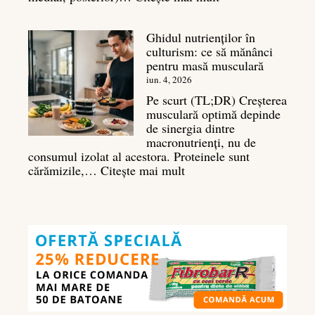
Antrenament
umeri:
Ghidul nutrienților în
Ghid
culturism: ce să mănânci
complet
pentru masă musculară
pentru
deltoizi
iun. 4, 2026
3D
Pe scurt (TL;DR) Creșterea
musculară optimă depinde
de sinergia dintre
macronutrienți, nu de
consumul izolat al acestora. Proteinele sunt
:
cărămizile,…
Citește mai mult
Ghidul
nutrienților
în
culturism:
ce
să
mănânci
pentru
masă
musculară