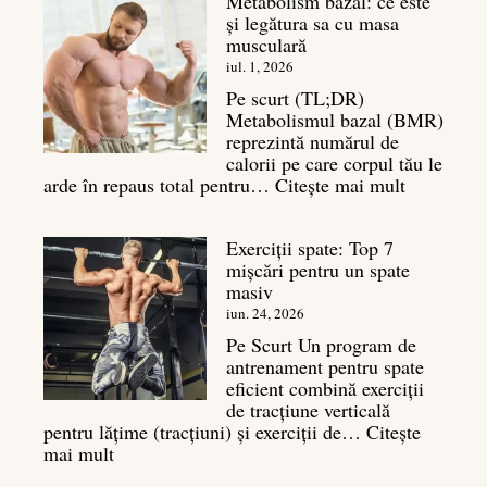
Metabolism bazal: ce este
și legătura sa cu masa
musculară
iul. 1, 2026
Pe scurt (TL;DR)
Metabolismul bazal (BMR)
reprezintă numărul de
calorii pe care corpul tău le
:
arde în repaus total pentru…
Citește mai mult
Metaboli
bazal:
Exerciții spate: Top 7
ce
mișcări pentru un spate
este
masiv
și
legătura
iun. 24, 2026
sa
Pe Scurt Un program de
cu
antrenament pentru spate
masa
eficient combină exerciții
musculară
de tracțiune verticală
pentru lățime (tracțiuni) și exerciții de…
Citește
:
mai mult
Exerciții