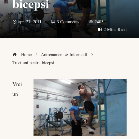
bicepsi
apr. 27, 2011
3 Comments
2405
2 Mins Read
Home
Antrenament & Informatii
Tractiuni pentru bicepsi
Vrei
un
book
er
edIn