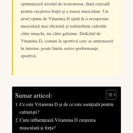
optimizează nivelul de testosteron, fiind crucială
edIn
pentru creșterea forței și a masei musculare. Un
nivel optim de Vitamina D ajută la o recuperare
rest
musculară mai eficientă și redistribuie caloriile
către mușchi, nu către grăsime. Deficitul de
bleupon
Vitamina D, comun la sportivii care se antrenează
în interior, poate limita serios performanța
l
sportivă.
Sumar articol:
Ce este Vitamina D și de ce este esențială pentru
culturiști?
Cum influențează Vitamina D creșterea
musculară și forța?