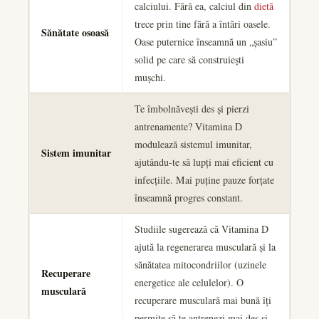
calciului. Fără ea, calciul din
dietă
trece prin tine fără a întări oasele.
Sănătate osoasă
Oase puternice înseamnă un „șasiu”
solid pe care să construiești
mușchi.
Te îmbolnăvești des și pierzi
antrenamente? Vitamina D
modulează sistemul imunitar,
Sistem imunitar
ajutându-te să lupți mai eficient cu
infecțiile. Mai puține pauze forțate
înseamnă progres constant.
Studiile sugerează că Vitamina D
ajută la regenerarea musculară și la
sănătatea mitocondriilor (uzinele
Recuperare
energetice ale celulelor). O
musculară
recuperare musculară mai bună îți
permite să te antrenezi mai des și