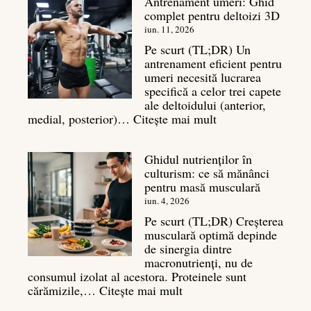
Antrenament umeri: Ghid
culturism:
complet pentru deltoizi 3D
Inamicul
tăcut
iun. 11, 2026
al
Pe scurt (TL;DR) Un
masei
antrenament eficient pentru
musculare
umeri necesită lucrarea
specifică a celor trei capete
ale deltoidului (anterior,
:
medial, posterior)…
Citește mai mult
Antrenament
umeri:
Ghidul nutrienților în
Ghid
culturism: ce să mănânci
complet
pentru masă musculară
pentru
deltoizi
iun. 4, 2026
3D
Pe scurt (TL;DR) Creșterea
musculară optimă depinde
de sinergia dintre
macronutrienți, nu de
consumul izolat al acestora. Proteinele sunt
:
cărămizile,…
Citește mai mult
Ghidul