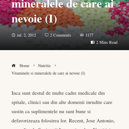
mineralele de care ai
nevoie (I)
iul. 2, 2012
2 Comments
1177
2 Mins Read
Home
Nutritie
Vitaminele si mineralele de care ai nevoie (I)
Inca sunt destul de multe cadre medicale din
spitale, clinici sau din alte domenii inrudite care
book
sustin ca suplimentele nu sunt bune si
er
defavorizeaza folosirea lor. Recent, Jose Antonio,