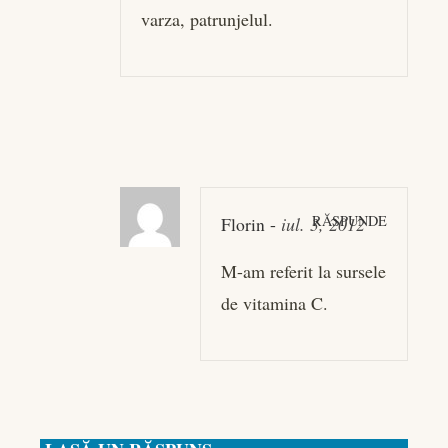
varza, patrunjelul.
RĂSPUNDE
Florin
-
iul. 3, 2012
M-am referit la sursele
de vitamina C.