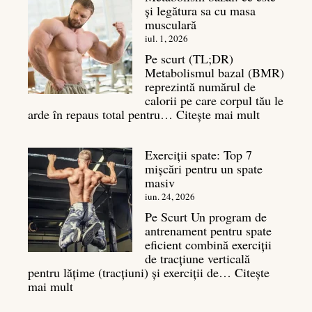
și legătura sa cu masa
musculară
iul. 1, 2026
Pe scurt (TL;DR)
Metabolismul bazal (BMR)
reprezintă numărul de
calorii pe care corpul tău le
:
arde în repaus total pentru…
Citește mai mult
Metaboli
bazal:
Exerciții spate: Top 7
ce
mișcări pentru un spate
este
masiv
și
legătura
iun. 24, 2026
sa
Pe Scurt Un program de
cu
antrenament pentru spate
masa
eficient combină exerciții
musculară
de tracțiune verticală
pentru lățime (tracțiuni) și exerciții de…
Citește
:
mai mult
Exerciții