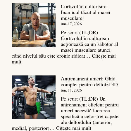
spate:
Cortizol în culturism:
Top
Inamicul tăcut al masei
7
musculare
mișcări
pentru
iun. 17, 2026
un
Pe scurt (TL;DR)
spate
Cortizolul în culturism
masiv
acționează ca un sabotor al
masei musculare atunci
când nivelul său este cronic ridicat…
Citește mai
:
mult
Cortizol
în
Antrenament umeri: Ghid
culturism:
complet pentru deltoizi 3D
Inamicul
tăcut
iun. 11, 2026
al
Pe scurt (TL;DR) Un
masei
antrenament eficient pentru
musculare
umeri necesită lucrarea
specifică a celor trei capete
ale deltoidului (anterior,
:
medial, posterior)…
Citește mai mult