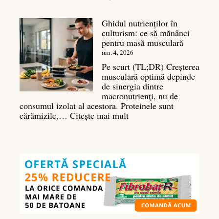
Antrenament
umeri:
Ghidul nutrienților în
Ghid
culturism: ce să mănânci
complet
pentru masă musculară
pentru
deltoizi
iun. 4, 2026
3D
Pe scurt (TL;DR) Creșterea
musculară optimă depinde
de sinergia dintre
macronutrienți, nu de
consumul izolat al acestora. Proteinele sunt
:
cărămizile,…
Citește mai mult
Ghidul
nutrienților
în
culturism:
ce
să
mănânci
pentru
masă
musculară