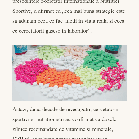
presedintele Societatii Internationale a Nutritiei
edIn
Sportive, a afirmat ca „cea mai buna strategie este
sa adunam ceea ce fac atletii in viata reala si ceea
rest
ce cercetatorii gasesc in laborator”.
bleupon
l
Astazi, dupa decade de investigatii, cercetatorii
sportivi si nutritionistii au confirmat ca dozele
zilnice recomandate de vitamine si minerale,
DZR-ul, sunt bune pentru prevenirea unor