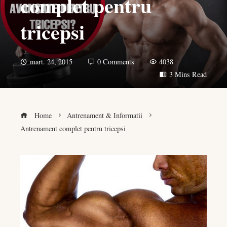
complet pentru
tricepsi
mart. 24, 2015
0 Comments
4038
3 Mins Read
Home
Antrenament & Informatii
Antrenament complet pentru tricepsi
book
er