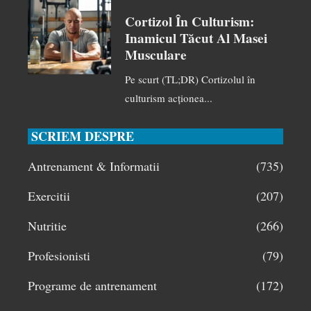
Cortizol În Culturism:
Inamicul Tăcut Al Masei
Musculare
Pe scurt (TL;DR) Cortizolul în
culturism acționea...
SCRIEM DESPRE
Antrenament & Informatii
(735)
Exercitii
(207)
Nutritie
(266)
Profesionisti
(79)
Programe de antrenament
(172)