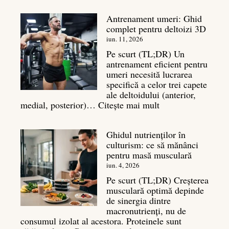
în
Antrenament umeri: Ghid
culturism:
complet pentru deltoizi 3D
Inamicul
tăcut
iun. 11, 2026
al
Pe scurt (TL;DR) Un
masei
antrenament eficient pentru
musculare
umeri necesită lucrarea
specifică a celor trei capete
ale deltoidului (anterior,
:
medial, posterior)…
Citește mai mult
Antrenament
umeri:
Ghidul nutrienților în
Ghid
culturism: ce să mănânci
complet
pentru masă musculară
pentru
deltoizi
iun. 4, 2026
3D
Pe scurt (TL;DR) Creșterea
musculară optimă depinde
de sinergia dintre
macronutrienți, nu de
consumul izolat al acestora. Proteinele sunt