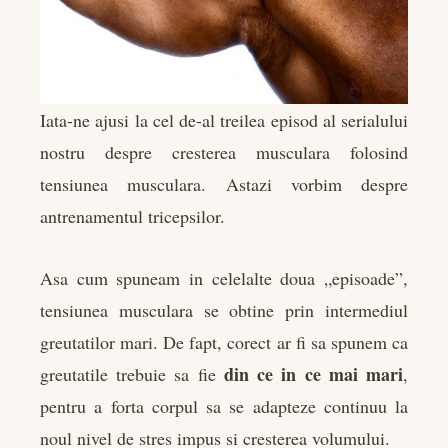
edIn
rest
Iata-ne ajusi la cel de-al treilea episod al serialului
bleupon
nostru despre cresterea musculara folosind
l
tensiunea musculara. Astazi vorbim despre
antrenamentul tricepsilor.
Asa cum spuneam in celelalte doua „episoade”,
tensiunea musculara se obtine prin intermediul
greutatilor mari. De fapt, corect ar fi sa spunem ca
din ce in ce mai mari
greutatile trebuie sa fie
,
pentru a forta corpul sa se adapteze continuu la
noul nivel de stres impus si cresterea volumului.