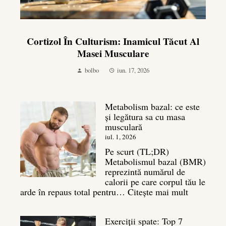
Cortizol În Culturism: Inamicul Tăcut Al
Masei Musculare
bolbo
iun. 17, 2026
Metabolism bazal: ce este
și legătura sa cu masa
musculară
iul. 1, 2026
Pe scurt (TL;DR)
Metabolismul bazal (BMR)
reprezintă numărul de
calorii pe care corpul tău le
:
arde în repaus total pentru…
Citește mai mult
Metaboli
bazal:
Exerciții spate: Top 7
ce