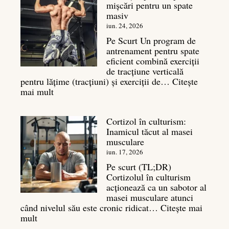
mișcări pentru un spate
este
masiv
și
legătura
iun. 24, 2026
sa
Pe Scurt Un program de
cu
antrenament pentru spate
masa
eficient combină exerciții
musculară
de tracțiune verticală
pentru lățime (tracțiuni) și exerciții de…
Citește
:
mai mult
Exerciții
spate:
Cortizol în culturism:
Top
Inamicul tăcut al masei
7
musculare
mișcări
pentru
iun. 17, 2026
un
Pe scurt (TL;DR)
spate
Cortizolul în culturism
masiv
acționează ca un sabotor al
masei musculare atunci
când nivelul său este cronic ridicat…
Citește mai
:
mult
Cortizol