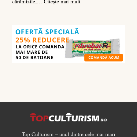
:
cărămizile,…
Citește mai mult
Ghidul
nutrienților
în
culturism:
ce
să
mănânci
pentru
masă
musculară
Top Culturism – unul dintre cele mai mari