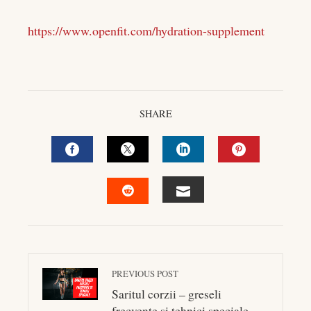
https://www.openfit.com/hydration-supplement
SHARE
FACEBOOK
TWITTER
LINKEDIN
PINTEREST
EMAIL
STUMBLEUPON
PREVIOUS POST
Saritul corzii – greseli
frecvente si tehnici speciale