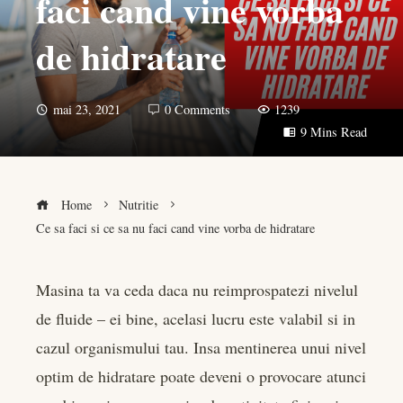
faci cand vine vorba
de hidratare
mai 23, 2021
0 Comments
1239
9 Mins Read
Home
Nutritie
Ce sa faci si ce sa nu faci cand vine vorba de hidratare
Masina ta va ceda daca nu reimprospatezi nivelul
de fluide – ei bine, acelasi lucru este valabil si in
book
cazul organismului tau. Insa mentinerea unui nivel
er
optim de hidratare poate deveni o provocare atunci