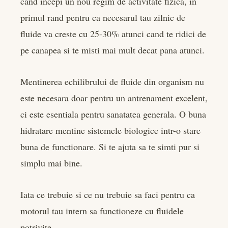
cand incepi un nou regim de activitate fizica, in
edIn
primul rand pentru ca necesarul tau zilnic de
fluide va creste cu 25-30% atunci cand te ridici de
rest
pe canapea si te misti mai mult decat pana atunci.
bleupon
Mentinerea echilibrului de fluide din organism nu
l
este necesara doar pentru un antrenament excelent,
ci este esentiala pentru sanatatea generala. O buna
hidratare mentine sistemele biologice intr-o stare
buna de functionare. Si te ajuta sa te simti pur si
simplu mai bine.
Iata ce trebuie si ce nu trebuie sa faci pentru ca
motorul tau intern sa functioneze cu fluidele
potrivite.