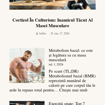
Cortizol În Culturism: Inamicul Tăcut Al
Masei Musculare
bolbo
iun. 17, 2026
Metabolism bazal: ce este
și legătura sa cu masa
musculară
iul. 1, 2026
Pe scurt (TL;DR)
Metabolismul bazal (BMR)
reprezintă numărul de
calorii pe care corpul tău le
:
arde în repaus total pentru…
Citește mai mult
Metaboli
bazal:
Exerciții spate: Top 7
ce