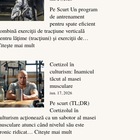
legătura
sa
Pe Scurt Un program
cu
de antrenament
masa
pentru spate eficient
musculară
ombină exerciții de tracțiune verticală
entru lățime (tracțiuni) și exerciții de…
:
itește mai mult
Exerciții
spate:
Cortizol în
Top
culturism: Inamicul
7
tăcut al masei
mișcări
musculare
pentru
iun. 17, 2026
un
spate
Pe scurt (TL;DR)
masiv
Cortizolul în
ulturism acționează ca un sabotor al masei
usculare atunci când nivelul său este
:
ronic ridicat…
Citește mai mult
Cortizol