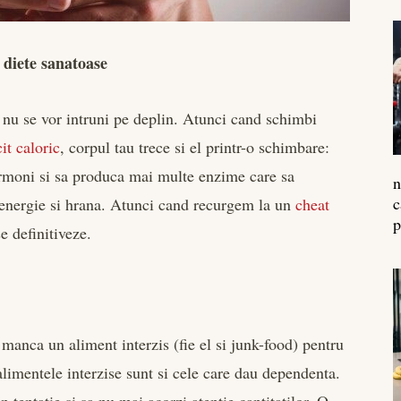
 diete sanatoase
e nu se vor intruni pe deplin. Atunci cand schimbi
cit caloric
, corpul tau trece si el printr-o schimbare:
rmoni si sa produca mai multe enzime care sa
n
c
 energie si hrana. Atunci cand recurgem la un
cheat
p
e definitiveze.
anca un aliment interzis (fie el si junk-food) pentru
alimentele interzise sunt si cele care dau dependenta.