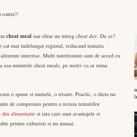
 contra?!
cheat meal
 un
sau chiar un intreg
cheat day
. De ce?
p cat mai indelungat regimul, reducand tentatia
alimente interzise. Multi nutritionisti sunt de acord cu
na asa-numitele cheat meals, pe motiv ca ar ruina
n
a cum o spune si numele, o trisare. Practic, o dieta nu
î
lutie de compromis pentru a rezista tentatiilor
e din alimentatie
si iata care sunt avantajele si
dite printre culturisti si nu numai.