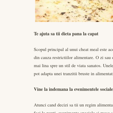
Te ajuta sa tii dieta pana la capat
Scopul principal al unui cheat meal este ac
din cauza restrictiilor alimentare. O zi sau 
mai lina spre un stil de viata sanatos. Une
pot adapta unei tranzitii bruste in alimenta
Vine la indemana la evenimentele social
Atunci cand decizi sa tii un regim alimentar
faci la nunti, evenimente speciale si mese