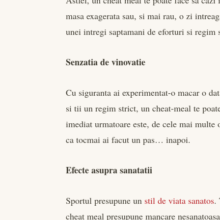
Astfel, un cheat meal te poate face sa cazi i
masa exagerata sau, si mai rau, o zi intreag
unei intregi saptamani de eforturi si regim 
Senzatia de vinovatie
Cu siguranta ai experimentat-o macar o data
si tii un regim strict, un cheat-meal te poat
imediat urmatoare este, de cele mai multe or
ca tocmai ai facut un pas… inapoi.
Efecte asupra sanatatii
Sportul presupune un
stil de viata sanatos
.
cheat meal presupune mancare nesanatoasa.