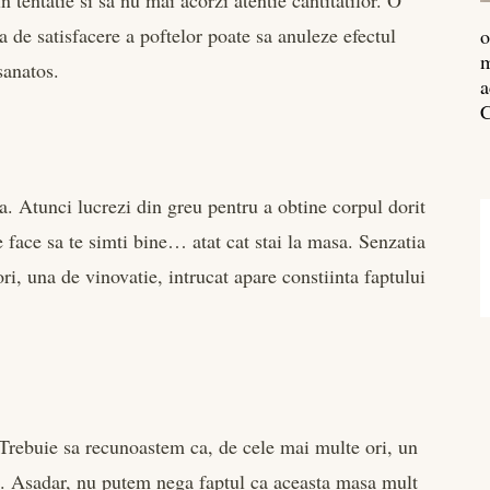
n tentatie si sa nu mai acorzi atentie cantitatilor. O
a de satisfacere a poftelor poate sa anuleze efectul
o
m
sanatos.
a
C
. Atunci lucrezi din greu pentru a obtine corpul dorit
e face sa te simti bine… atat cat stai la masa. Senzatia
i, una de vinovatie, intrucat apare constiinta faptului
 Trebuie sa recunoastem ca, de cele mai multe ori, un
 Asadar, nu putem nega faptul ca aceasta masa mult