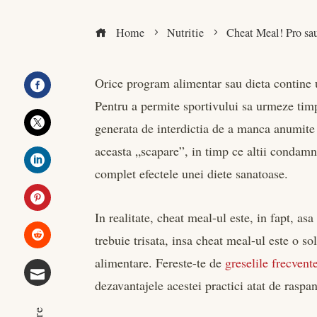
Home
Nutritie
Cheat Meal! Pro sau
Orice program alimentar sau dieta contine
Pentru a permite sportivului sa urmeze tim
Facebook
generata de interdictia de a manca anumite 
Twitter
aceasta „scapare”, in timp ce altii condam
complet efectele unei diete sanatoase.
LinkedIn
In realitate, cheat meal-ul este, in fapt, as
Pinterest
trebuie trisata, insa cheat meal-ul este o so
Stumbleupon
alimentare. Fereste-te de
greselile frecvent
dezavantajele acestei practici atat de raspan
Email