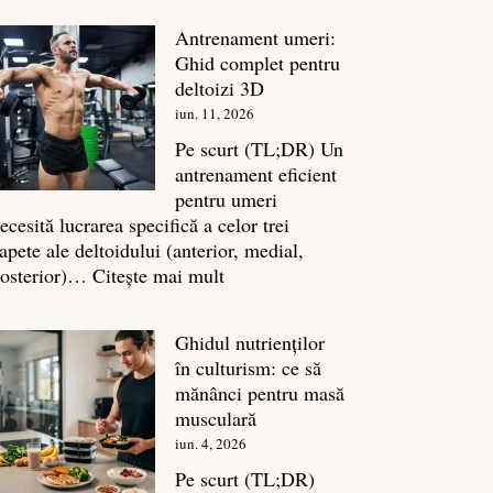
în
Antrenament umeri:
culturism:
Ghid complet pentru
Inamicul
deltoizi 3D
tăcut
iun. 11, 2026
al
masei
Pe scurt (TL;DR) Un
musculare
antrenament eficient
pentru umeri
ecesită lucrarea specifică a celor trei
apete ale deltoidului (anterior, medial,
:
osterior)…
Citește mai mult
Antrenament
umeri:
Ghidul nutrienților
Ghid
în culturism: ce să
complet
mănânci pentru masă
pentru
musculară
deltoizi
iun. 4, 2026
3D
Pe scurt (TL;DR)