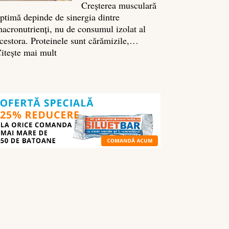
Creșterea musculară
ptimă depinde de sinergia dintre
acronutrienți, nu de consumul izolat al
cestora. Proteinele sunt cărămizile,…
:
itește mai mult
Ghidul
nutrienților
în
culturism:
ce
să
mănânci
pentru
masă
musculară