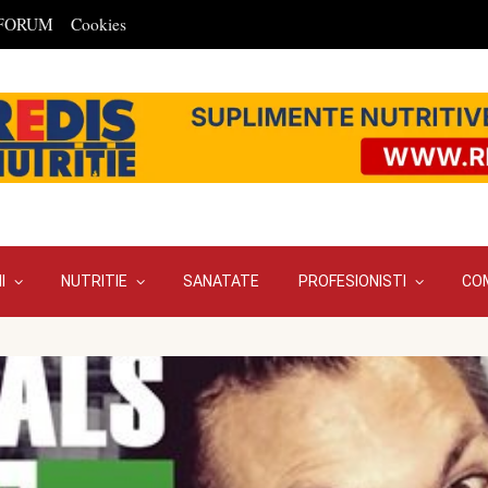
FORUM
Cookies
I
NUTRITIE
SANATATE
PROFESIONISTI
CO