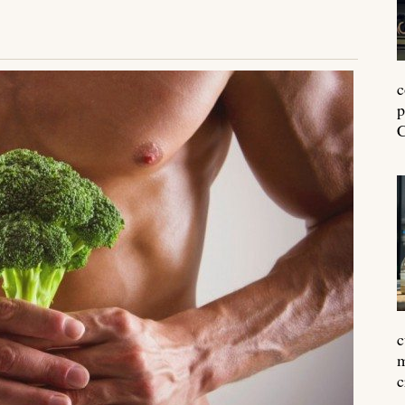
c
p
C
c
m
c