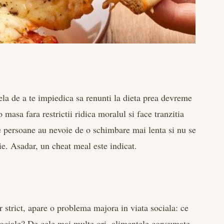
ela de a te impiedica sa renunti la dieta prea devreme
o masa fara restrictii ridica moralul si face tranzitia
le persoane au nevoie de o schimbare mai lenta si nu se
tie. Asadar, un cheat meal este indicat.
e
 strict, apare o problema majora in viata sociala: ce
 sociale? De cele mai multe ori, alimentele consumate