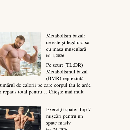
Metabolism bazal:
ce este și legătura sa
cu masa musculară
iul. 1, 2026
Pe scurt (TL;DR)
Metabolismul bazal
(BMR) reprezintă
umărul de calorii pe care corpul tău le arde
:
n repaus total pentru…
Citește mai mult
Metabolism
bazal:
Exerciții spate: Top 7
ce
mișcări pentru un
este
spate masiv
și
iun. 24, 2026