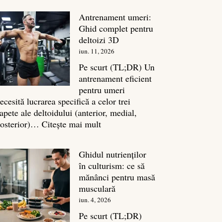
în
Antrenament umeri:
culturism:
Ghid complet pentru
Inamicul
deltoizi 3D
tăcut
iun. 11, 2026
al
masei
Pe scurt (TL;DR) Un
musculare
antrenament eficient
pentru umeri
ecesită lucrarea specifică a celor trei
apete ale deltoidului (anterior, medial,
:
osterior)…
Citește mai mult
Antrenament
umeri:
Ghidul nutrienților
Ghid
în culturism: ce să
complet
mănânci pentru masă
pentru
musculară
deltoizi
iun. 4, 2026
3D
Pe scurt (TL;DR)