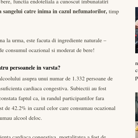
bere, functia endoteliala a cunoscut imbunatatiri
 sangelui catre inima in cazul nefumatorilor,
timp
na la urma, este facuta di ingrediente naturale –
a de consumul ocazional si moderat de bere!
n
ntru persoanele in varsta?
c
p
l alcoolului asupra unui numar de 1.332 persoane de
nsuficienta cardiaca congestiva. Subiectii au fost
constata faptul ca, in randul participantilor fara
ost de 42.2% in cazul celor care consumau ocazional
sumau alcool deloc.
cienta cardiaca congestiva, mortalitatea a fost de