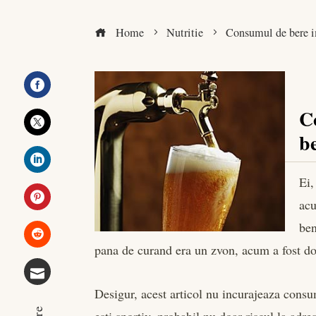
Home
Nutritie
Consumul de bere im
Facebook
C
be
Twitter
Ei,
LinkedIn
acu
Pinterest
ben
pana de curand era un zvon, acum a fost do
Stumbleupon
Desigur, acest articol nu incurajeaza cons
Email