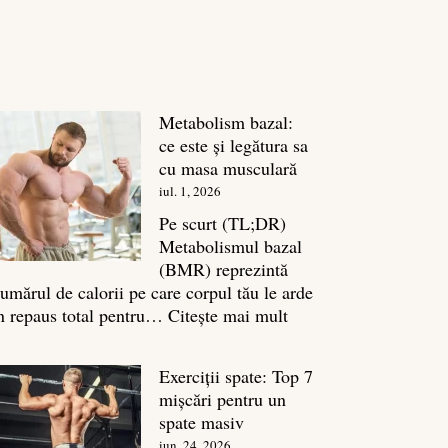
Metabolism bazal:
ce este și legătura sa
cu masa musculară
iul. 1, 2026
Pe scurt (TL;DR)
Metabolismul bazal
(BMR) reprezintă
umărul de calorii pe care corpul tău le arde
:
n repaus total pentru…
Citește mai mult
Metabolism
bazal:
Exerciții spate: Top 7
ce
mișcări pentru un
este
spate masiv
și
iun. 24, 2026