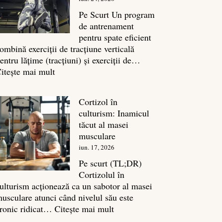
legătura
sa
Pe Scurt Un program
cu
de antrenament
masa
pentru spate eficient
musculară
ombină exerciții de tracțiune verticală
entru lățime (tracțiuni) și exerciții de…
:
itește mai mult
Exerciții
spate:
Cortizol în
Top
culturism: Inamicul
7
tăcut al masei
mișcări
musculare
pentru
iun. 17, 2026
un
spate
Pe scurt (TL;DR)
masiv
Cortizolul în
ulturism acționează ca un sabotor al masei
usculare atunci când nivelul său este
:
ronic ridicat…
Citește mai mult
Cortizol