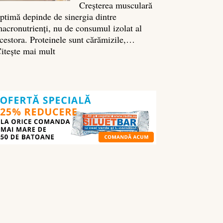
Creșterea musculară
ptimă depinde de sinergia dintre
acronutrienți, nu de consumul izolat al
cestora. Proteinele sunt cărămizile,…
:
itește mai mult
Ghidul
nutrienților
în
culturism:
ce
să
mănânci
pentru
masă
musculară