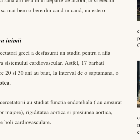
a sanatatii te-a tinut departe de alcool, ci si efectul
la sa mai bem o bere din cand in cand, nu este o
c
p
a inimii
C
cetatori greci a desfasurat un studiu pentru a afla
 sistemului cardiovascular. Astfel, 17 barbati
re 20 si 30 ani au baut, la interval de o saptamana, o
otca.
ercetatorii au studiat functia endoteliala ( au amsurat
or majore), rigiditatea aortica si presiunea aortica,
c
de boli cardiovasculare.
m
c