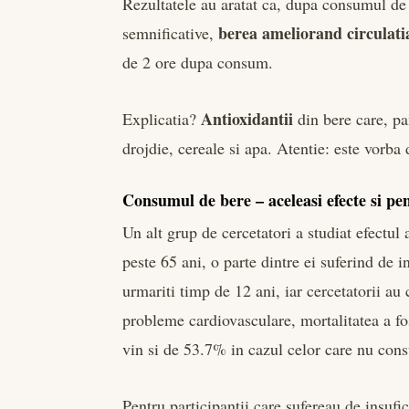
Rezultatele au aratat ca, dupa consumul de 
berea ameliorand circulatia
semnificative,
de 2 ore dupa consum.
Antioxidantii
Explicatia?
din bere care, pa
drojdie, cereale si apa. Atentie: este vorb
Consumul de bere – aceleasi efecte si pe
Un alt grup de cercetatori a studiat efectu
peste 65 ani, o parte dintre ei suferind de i
urmariti timp de 12 ani, iar cercetatorii au 
probleme cardiovasculare, mortalitatea a f
vin si de 53.7% in cazul celor care nu con
Pentru participantii care sufereau de insufi