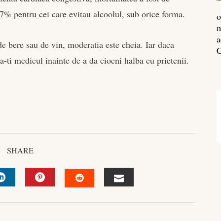
7% pentru cei care evitau alcoolul, sub orice forma.
o
m
a
e bere sau de vin, moderatia este cheia. Iar daca
C
-ti medicul inainte de a da ciocni halba cu prietenii.
SHARE
R
LINKEDIN
PINTEREST
EMAIL
STUMBLEUPON