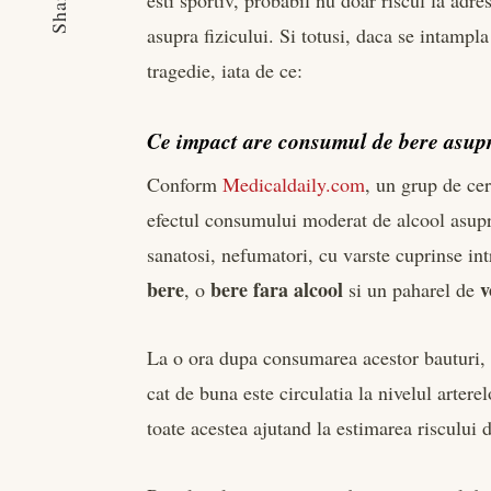
Share
esti sportiv, probabil nu doar riscul la adres
asupra fizicului. Si totusi, daca se intamp
tragedie, iata de ce:
Ce impact are consumul de bere asupr
Conform
Medicaldaily.com
, un grup de cer
efectul consumului moderat de alcool asupra
sanatosi, nefumatori, cu varste cuprinse int
bere
bere fara alcool
v
, o
si un paharel de
La o ora dupa consumarea acestor bauturi, c
cat de buna este circulatia la nivelul arterel
toate acestea ajutand la estimarea riscului 