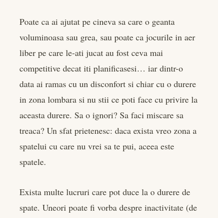
rest
Poate ca ai ajutat pe cineva sa care o geanta
bleupon
voluminoasa sau grea, sau poate ca jocurile in aer
liber pe care le-ati jucat au fost ceva mai
l
competitive decat iti planificasesi… iar dintr-o
data ai ramas cu un disconfort si chiar cu o durere
in zona lombara si nu stii ce poti face cu privire la
aceasta durere. Sa o ignori? Sa faci miscare sa
treaca? Un sfat prietenesc: daca exista vreo zona a
spatelui cu care nu vrei sa te pui, aceea este
spatele.
Exista multe lucruri care pot duce la o durere de
spate. Uneori poate fi vorba despre inactivitate (de