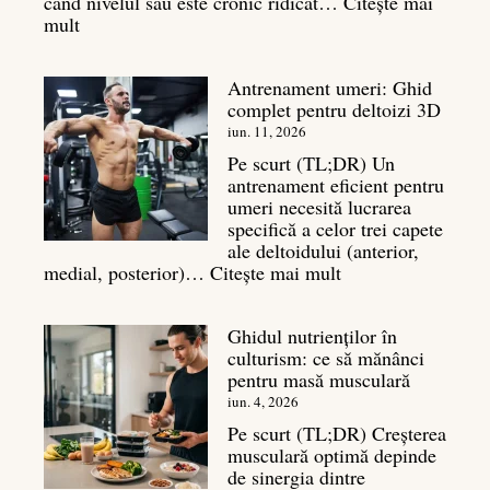
când nivelul său este cronic ridicat…
Citește mai
:
mult
Cortizol
în
Antrenament umeri: Ghid
culturism:
complet pentru deltoizi 3D
Inamicul
tăcut
iun. 11, 2026
al
Pe scurt (TL;DR) Un
masei
antrenament eficient pentru
musculare
umeri necesită lucrarea
specifică a celor trei capete
ale deltoidului (anterior,
:
medial, posterior)…
Citește mai mult
Antrenament
umeri:
Ghidul nutrienților în
Ghid
culturism: ce să mănânci
complet
pentru masă musculară
pentru
deltoizi
iun. 4, 2026
3D
Pe scurt (TL;DR) Creșterea
musculară optimă depinde
de sinergia dintre