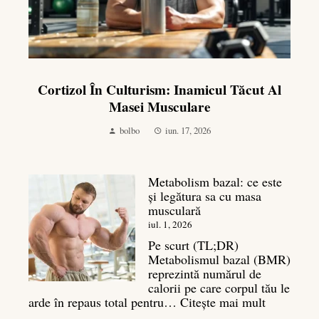
Cortizol În Culturism: Inamicul Tăcut Al
Masei Musculare
bolbo
iun. 17, 2026
Metabolism bazal: ce este
și legătura sa cu masa
musculară
iul. 1, 2026
Pe scurt (TL;DR)
Metabolismul bazal (BMR)
reprezintă numărul de
calorii pe care corpul tău le
:
arde în repaus total pentru…
Citește mai mult
Metaboli