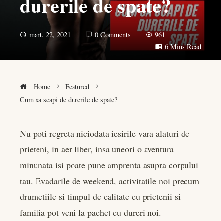
durerile de spate?
mart. 22, 2021
0 Comments
961
6 Mins Read
Home
Featured
Cum sa scapi de durerile de spate?
Nu poti regreta niciodata iesirile vara alaturi de
prieteni, in aer liber, insa uneori o aventura
book
minunata isi poate pune amprenta asupra corpului
er
tau. Evadarile de weekend, activitatile noi precum
drumetiile si timpul de calitate cu prietenii si
edIn
familia pot veni la pachet cu dureri noi.