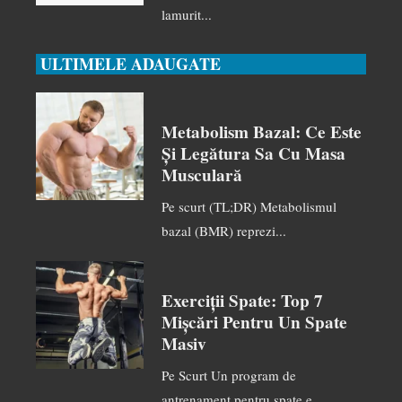
lamurit...
ULTIMELE ADAUGATE
Metabolism Bazal: Ce Este
Și Legătura Sa Cu Masa
Musculară
Pe scurt (TL;DR) Metabolismul
bazal (BMR) reprezi...
Exerciții Spate: Top 7
Mișcări Pentru Un Spate
Masiv
Pe Scurt Un program de
antrenament pentru spate e...