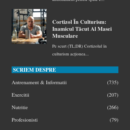
Cortizol În Culturism:
Inamicul Tăcut Al Masei
Musculare
Pe scurt (TL;DR) Cortizolul în
culturism acționea...
SCRIEM DESPRE
Antrenament & Informatii
(735)
Exercitii
(207)
Nutritie
(266)
Profesionisti
(79)