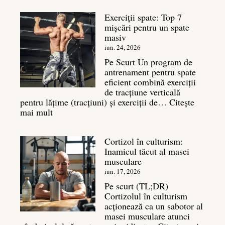
bazal:
Exerciții spate: Top 7
ce
mișcări pentru un spate
este
masiv
și
legătura
iun. 24, 2026
sa
Pe Scurt Un program de
cu
antrenament pentru spate
masa
eficient combină exerciții
musculară
de tracțiune verticală
pentru lățime (tracțiuni) și exerciții de…
Citește
:
mai mult
Exerciții
spate:
Cortizol în culturism:
Top
Inamicul tăcut al masei
7
musculare
mișcări
pentru
iun. 17, 2026
un
Pe scurt (TL;DR)
spate
Cortizolul în culturism
masiv
acționează ca un sabotor al
masei musculare atunci