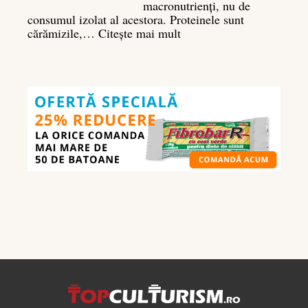
macronutrienți, nu de
consumul izolat al acestora. Proteinele sunt
:
cărămizile,…
Citește mai mult
Ghidul
nutrienților
în
culturism:
ce
să
mănânci
pentru
masă
musculară