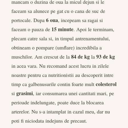
mancam o duzina de oua la micul dejun si le
faceam sa alunece pe gat cu o cana de suc de
6 oua
portocale. Dupa
, incepeam sa ragai si
15 minute
faceam o pauza de
. Apoi le terminam,
plecam catre sala si, in timpul antrenamentului,
obtineam o pompare (umflare) incredibila a
84 de kg
93 de kg
muschilor. Am crescut de la
la
in acea vara. Nu recomand acest lucru in zilele
noastre pentru ca nutritionistii au descoperit intre
colesterol
timp ca galbenusurile contin foarte mult
grasimi
si
, iar consumarea unei cantitati mari, pe
perioade indelungate, poate duce la blocarea
arterelor. Nu s-a intamplat in cazul meu, dar nu
poti fi niciodata indejuns de precaut.