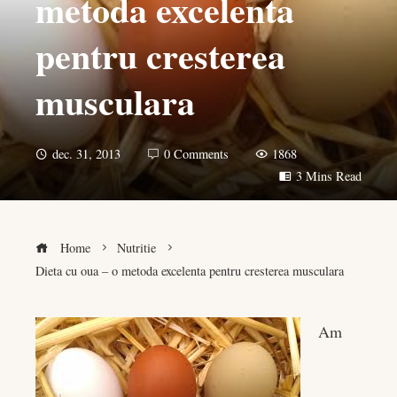
metoda excelenta
pentru cresterea
musculara
dec. 31, 2013
0 Comments
1868
3 Mins Read
Home
Nutritie
Dieta cu oua – o metoda excelenta pentru cresterea musculara
Am
book