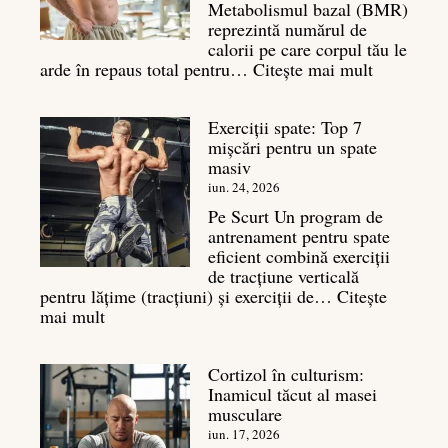
Metabolismul bazal (BMR)
reprezintă numărul de
calorii pe care corpul tău le
:
arde în repaus total pentru…
Citește mai mult
Metaboli
bazal:
Exerciții spate: Top 7
ce
mișcări pentru un spate
este
masiv
și
legătura
iun. 24, 2026
sa
Pe Scurt Un program de
cu
antrenament pentru spate
masa
eficient combină exerciții
musculară
de tracțiune verticală
pentru lățime (tracțiuni) și exerciții de…
Citește
:
mai mult
Exerciții
spate:
Cortizol în culturism:
Top
Inamicul tăcut al masei
7
musculare
mișcări
pentru
iun. 17, 2026