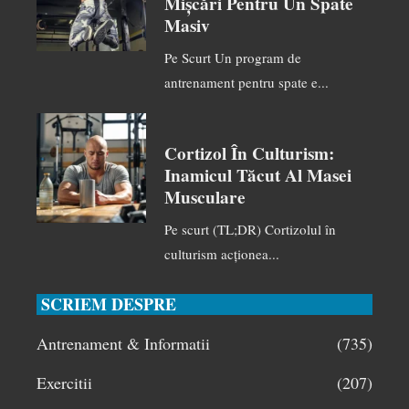
Mișcări Pentru Un Spate
Masiv
Pe Scurt Un program de
antrenament pentru spate e...
Cortizol În Culturism:
Inamicul Tăcut Al Masei
Musculare
Pe scurt (TL;DR) Cortizolul în
culturism acționea...
SCRIEM DESPRE
Antrenament & Informatii
(735)
Exercitii
(207)