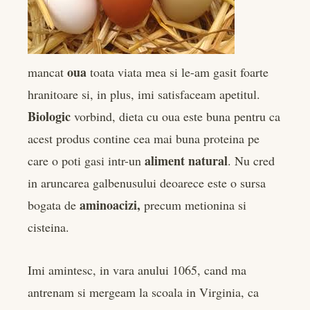
er
edIn
oua
mancat
toata viata mea si le-am gasit foarte
rest
hranitoare si, in plus, imi satisfaceam apetitul.
Biologic
vorbind, dieta cu oua este buna pentru ca
bleupon
acest produs contine cea mai buna proteina pe
l
aliment natural
care o poti gasi intr-un
. Nu cred
in aruncarea galbenusului deoarece este o sursa
aminoacizi,
bogata de
precum metionina si
cisteina.
Imi amintesc, in vara anului 1065, cand ma
antrenam si mergeam la scoala in Virginia, ca