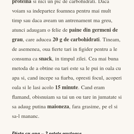
proteina
si nici un pic de carbohidrati. Daca
voiam sa indepartez foamnea pentru mai mult
timp sau daca aveam un antrenament ma greu,
paine din germeni de
atunci adaugam o felie de
grau
20 g de carbohidrati
, care aducea
. Tineam,
de asemenea, oua fierte tari in figider pentru a le
snack
consuma ca
, in timpul zilei. Cea mai buna
metoda de a obtine oa tari este sa le pui in oala cu
apa si, cand incepe sa fiarba, opresti focul, acoperi
15 minute
oala si le lasi acolo
. Cand eram
flamand, obisnuiam sa tai un ou tare in jumatate si
maioneza
sa adaug putina
, fara grasime, pe el si
sa-l mananc.
Dieta cu oua – 2 retete gustoase