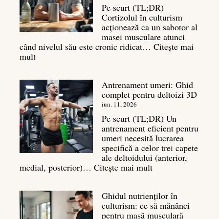
un
Pe scurt (TL;DR)
spate
Cortizolul în culturism
masiv
acționează ca un sabotor al
masei musculare atunci
când nivelul său este cronic ridicat…
Citește mai
:
mult
Cortizol
în
Antrenament umeri: Ghid
culturism:
complet pentru deltoizi 3D
Inamicul
tăcut
iun. 11, 2026
al
Pe scurt (TL;DR) Un
masei
antrenament eficient pentru
musculare
umeri necesită lucrarea
specifică a celor trei capete
ale deltoidului (anterior,
:
medial, posterior)…
Citește mai mult
Antrenament
umeri:
Ghidul nutrienților în
Ghid
culturism: ce să mănânci
complet
pentru masă musculară
pentru