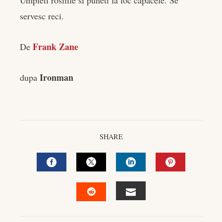
Umpleti rosiiile si puneti la loc capacele. Se
servesc reci.
Frank Zane
De
Ironman
dupa
SHARE
FACEBOOK
TWITTER
LINKEDIN
PINTEREST
EMAIL
STUMBLEUPON