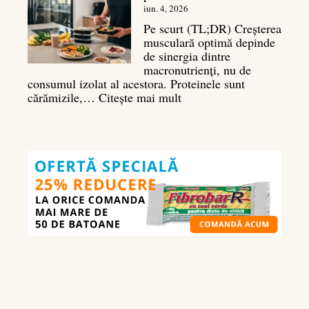
deltoizi
iun. 4, 2026
3D
Pe scurt (TL;DR) Creșterea
musculară optimă depinde
de sinergia dintre
macronutrienți, nu de
consumul izolat al acestora. Proteinele sunt
:
cărămizile,…
Citește mai mult
Ghidul
nutrienților
în
culturism:
ce
să
mănânci
pentru
masă
musculară