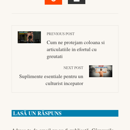
EMAIL
STUMBLEUPON
PREVIOUS POST
Cum ne protejam coloana si
articulatiile in efortul cu
greutati
NEXT POST
Suplimente esentiale pentru un
culturist incepator
LASĂ UN RĂSPUNS
Adresa ta de email nu va fi publicată.
Câmpurile