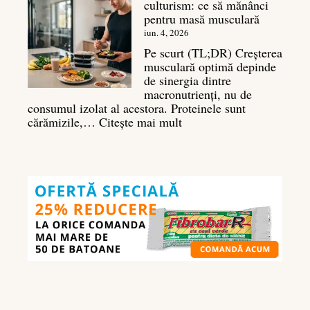
culturism: ce să mănânci
complet
pentru masă musculară
pentru
deltoizi
iun. 4, 2026
3D
Pe scurt (TL;DR) Creșterea
musculară optimă depinde
de sinergia dintre
macronutrienți, nu de
consumul izolat al acestora. Proteinele sunt
:
cărămizile,…
Citește mai mult
Ghidul
nutrienților
în
culturism:
ce
să
mănânci
pentru
masă
musculară