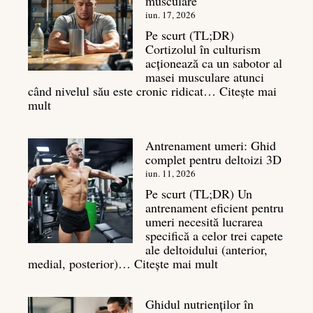
musculare
mișcări
pentru
iun. 17, 2026
un
Pe scurt (TL;DR)
spate
Cortizolul în culturism
masiv
acționează ca un sabotor al
masei musculare atunci
când nivelul său este cronic ridicat…
Citește mai
:
mult
Cortizol
în
Antrenament umeri: Ghid
culturism:
complet pentru deltoizi 3D
Inamicul
tăcut
iun. 11, 2026
al
Pe scurt (TL;DR) Un
masei
antrenament eficient pentru
musculare
umeri necesită lucrarea
specifică a celor trei capete
ale deltoidului (anterior,
:
medial, posterior)…
Citește mai mult
Antrenament
umeri:
Ghidul nutrienților în
Ghid