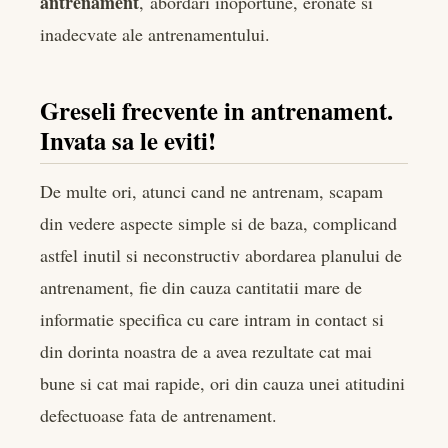
antrenament
, abordari inoportune, eronate si
edIn
inadecvate ale antrenamentului.
rest
Greseli frecvente in antrenament.
bleupon
Invata sa le eviti!
l
De multe ori, atunci cand ne antrenam, scapam
din vedere aspecte simple si de baza, complicand
astfel inutil si neconstructiv abordarea planului de
antrenament, fie din cauza cantitatii mare de
informatie specifica cu care intram in contact si
din dorinta noastra de a avea rezultate cat mai
bune si cat mai rapide, ori din cauza unei atitudini
defectuoase fata de antrenament.