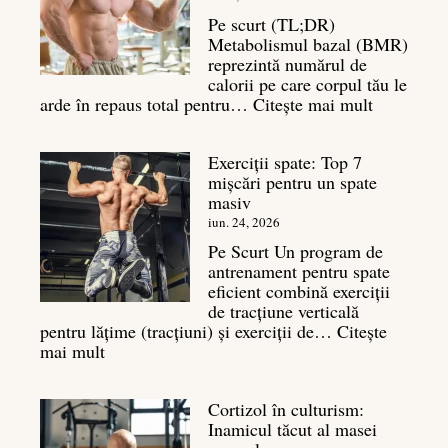
Pe scurt (TL;DR)
Metabolismul bazal (BMR)
reprezintă numărul de
calorii pe care corpul tău le
:
arde în repaus total pentru…
Citește mai mult
Metaboli
bazal:
Exerciții spate: Top 7
ce
mișcări pentru un spate
este
masiv
și
legătura
iun. 24, 2026
sa
Pe Scurt Un program de
cu
antrenament pentru spate
masa
eficient combină exerciții
musculară
de tracțiune verticală
pentru lățime (tracțiuni) și exerciții de…
Citește
:
mai mult
Exerciții
spate:
Cortizol în culturism:
Top
Inamicul tăcut al masei
7