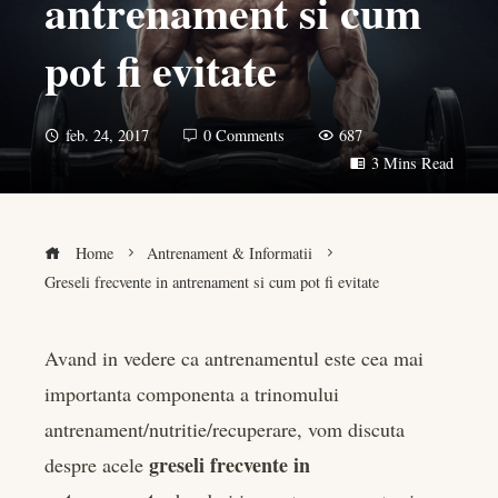
antrenament si cum
pot fi evitate
feb. 24, 2017
0 Comments
687
3 Mins Read
Home
Antrenament & Informatii
Greseli frecvente in antrenament si cum pot fi evitate
Avand in vedere ca antrenamentul este cea mai
importanta componenta a trinomului
book
antrenament/nutritie/recuperare, vom discuta
er
greseli frecvente in
despre acele