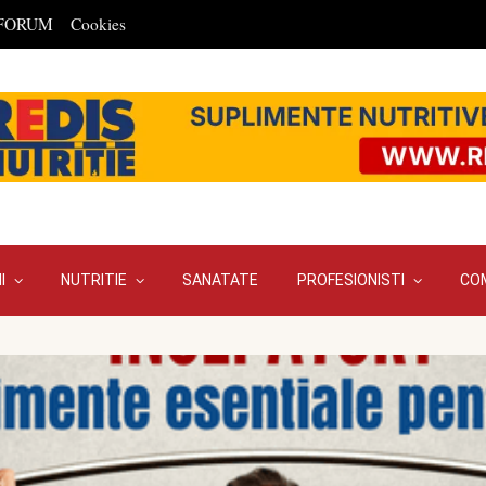
FORUM
Cookies
I
NUTRITIE
SANATATE
PROFESIONISTI
CO