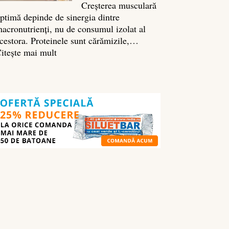
Creșterea musculară
ptimă depinde de sinergia dintre
acronutrienți, nu de consumul izolat al
cestora. Proteinele sunt cărămizile,…
:
itește mai mult
Ghidul
nutrienților
în
culturism:
ce
să
mănânci
pentru
masă
musculară