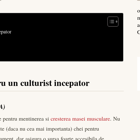
o
m
a
epator
C
u un culturist incepator
AA)
e pentru mentinerea si
cresterea masei musculare
. Nu
te (daca nu cea mai importanta) chei pentru
ment, dar asigura o sursa foarte accesibila de