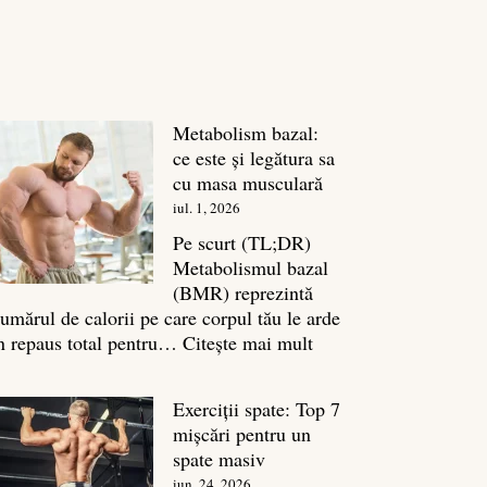
Metabolism bazal:
ce este și legătura sa
cu masa musculară
iul. 1, 2026
Pe scurt (TL;DR)
Metabolismul bazal
(BMR) reprezintă
umărul de calorii pe care corpul tău le arde
:
n repaus total pentru…
Citește mai mult
Metabolism
bazal:
Exerciții spate: Top 7
ce
mișcări pentru un
este
spate masiv
și
iun. 24, 2026