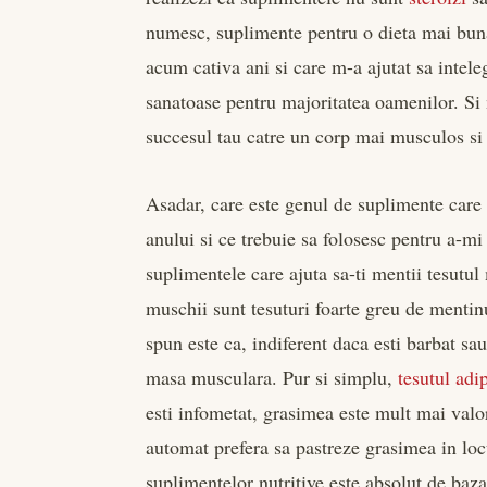
numesc, suplimente pentru o dieta mai bun
acum cativa ani si care m-a ajutat sa intele
sanatoase pentru majoritatea oamenilor. Si 
succesul tau catre un corp mai musculos si
Asadar, care este genul de suplimente care 
anului si ce trebuie sa folosesc pentru a-m
suplimentele care ajuta sa-ti mentii tesutul
muschii sunt tesuturi foarte greu de menti
spun este ca, indiferent daca esti barbat sa
masa musculara. Pur si simplu,
tesutul adi
esti infometat, grasimea este mult mai valo
automat prefera sa pastreze grasimea in locu
suplimentelor nutritive este absolut de baza