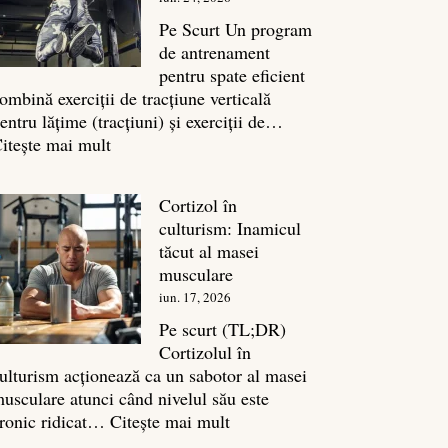
legătura
sa
Pe Scurt Un program
cu
de antrenament
masa
pentru spate eficient
musculară
ombină exerciții de tracțiune verticală
entru lățime (tracțiuni) și exerciții de…
:
itește mai mult
Exerciții
spate:
Cortizol în
Top
culturism: Inamicul
7
tăcut al masei
mișcări
musculare
pentru
iun. 17, 2026
un
spate
Pe scurt (TL;DR)
masiv
Cortizolul în
ulturism acționează ca un sabotor al masei
usculare atunci când nivelul său este
:
ronic ridicat…
Citește mai mult
Cortizol