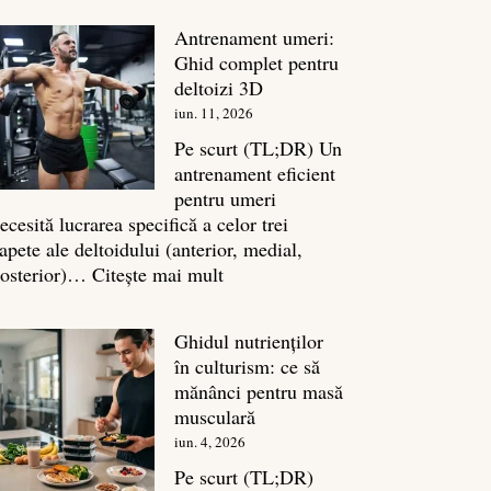
în
Antrenament umeri:
culturism:
Ghid complet pentru
Inamicul
deltoizi 3D
tăcut
iun. 11, 2026
al
masei
Pe scurt (TL;DR) Un
musculare
antrenament eficient
pentru umeri
ecesită lucrarea specifică a celor trei
apete ale deltoidului (anterior, medial,
:
osterior)…
Citește mai mult
Antrenament
umeri:
Ghidul nutrienților
Ghid
în culturism: ce să
complet
mănânci pentru masă
pentru
musculară
deltoizi
iun. 4, 2026
3D
Pe scurt (TL;DR)