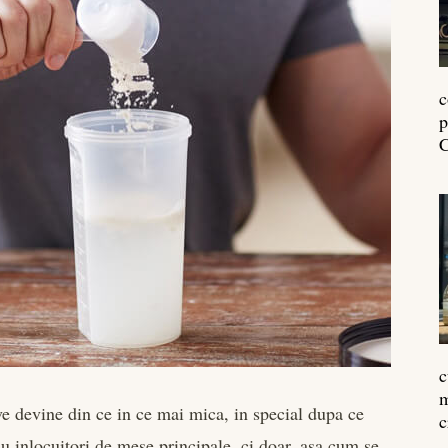
c
p
C
c
m
e devine din ce in ce mai mica, in special dupa ce
c
u inlocuitori de mese principale, ci doar, asa cum se