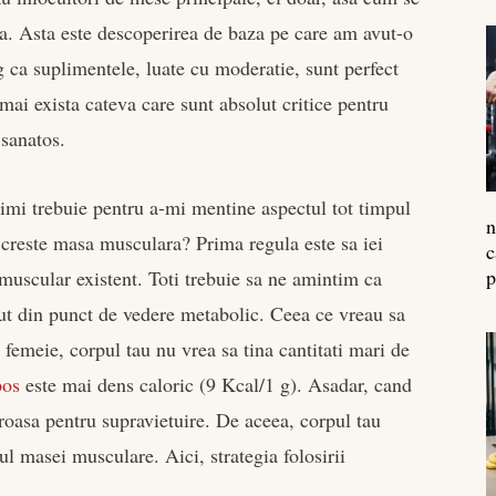
a. Asta este descoperirea de baza pe care am avut-o
g ca suplimentele, luate cu moderatie, sunt perfect
mai exista cateva care sunt absolut critice pentru
 sanatos.
imi trebuie pentru a-mi mentine aspectul tot timpul
n
i creste masa musculara? Prima regula este sa iei
c
p
 muscular existent. Toti trebuie sa ne amintim ca
nut din punct de vedere metabolic. Ceea ce vreau sa
u femeie, corpul tau nu vrea sa tina cantitati mari de
pos
este mai dens caloric (9 Kcal/1 g). Asadar, cand
roasa pentru supravietuire. De aceea, corpul tau
l masei musculare. Aici, strategia folosirii
.