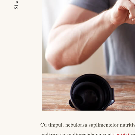
Share
Cu timpul, nebuloasa suplimentelor nutritiv
realizezi ca suplimentele nu sunt
steroizi
sa