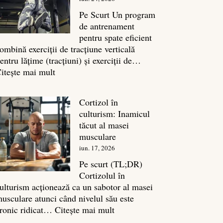
legătura
sa
Pe Scurt Un program
cu
de antrenament
masa
pentru spate eficient
musculară
ombină exerciții de tracțiune verticală
entru lățime (tracțiuni) și exerciții de…
:
itește mai mult
Exerciții
spate:
Cortizol în
Top
culturism: Inamicul
7
tăcut al masei
mișcări
musculare
pentru
iun. 17, 2026
un
spate
Pe scurt (TL;DR)
masiv
Cortizolul în
ulturism acționează ca un sabotor al masei
usculare atunci când nivelul său este
:
ronic ridicat…
Citește mai mult
Cortizol