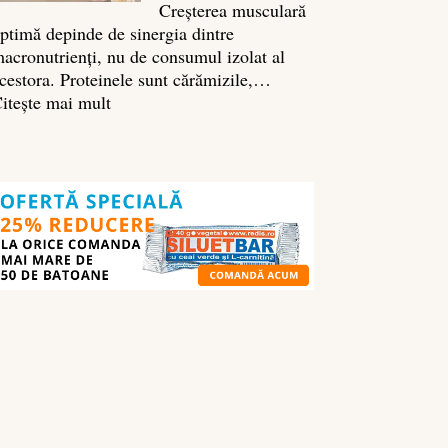
Creșterea musculară
ptimă depinde de sinergia dintre
acronutrienți, nu de consumul izolat al
cestora. Proteinele sunt cărămizile,…
:
itește mai mult
Ghidul
nutrienților
în
culturism:
ce
să
mănânci
pentru
masă
musculară