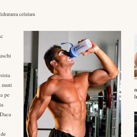
idratarea celulara
sc
n
uschi
sista
a muti
n
sa pe
î
ia
 Daca
 de