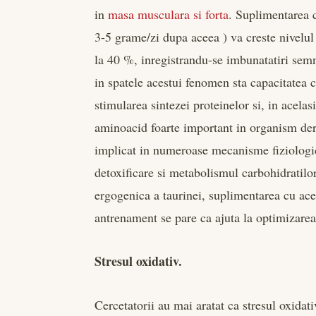
in
masa musculara si forta
. Suplimentarea c
3-5 grame/zi dupa aceea ) va creste nivelul
la 40 %, inregistrandu-se imbunatatiri semn
in spatele acestui fenomen sta capacitatea c
stimularea sintezei proteinelor si, in acela
aminoacid foarte important in organism deri
implicat in numeroase mecanisme fiziologice
detoxificare si metabolismul carbohidratilo
ergogenica a taurinei, suplimentarea cu ac
antrenament se pare ca ajuta la optimizarea 
Stresul oxidativ.
Cercetatorii au mai aratat ca stresul oxidati