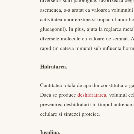
diverselor stari patologice, favorizeaza deg
asemenea, s-a aratat ca valoarea volumului 
activitatea unor enzime si impactul unor h
glucagonul). In plus, ajuta la reglarea met
diversele molecule cu valoare de semnal. A
rapid (in cateva minute) sub influenta hormo
Hidratarea.
Cantitatea totala de apa din constitutia org
Daca se produce
deshidratarea
, volumul cel
prevenirea deshidratarii in timpul antrenam
celulare si sintezei proteice.
Insulina.