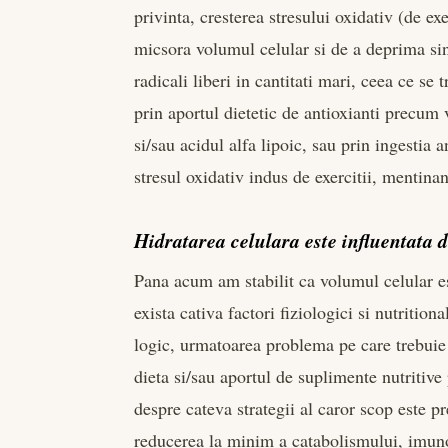
privinta, cresterea stresului oxidativ (de e
micsora volumul celular si de a deprima sin
radicali liberi in cantitati mari, ceea ce se 
prin aportul dietetic de antioxianti precum
si/sau acidul alfa lipoic, sau prin ingestia
stresul oxidativ indus de exercitii, mentina
Hidratarea celulara este influentata de
Pana acum am stabilit ca volumul celular es
exista cativa factori fiziologici si nutrition
logic, urmatoarea problema pe care trebui
dieta si/sau aportul de suplimente nutritiv
despre cateva strategii al caror scop este pr
reducerea la minim a catabolismului, imunos