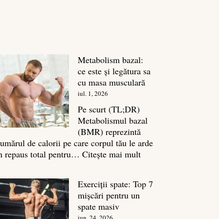
Metabolism bazal:
ce este și legătura sa
cu masa musculară
iul. 1, 2026
Pe scurt (TL;DR)
Metabolismul bazal
(BMR) reprezintă
umărul de calorii pe care corpul tău le arde
:
n repaus total pentru…
Citește mai mult
Metabolism
bazal:
Exerciții spate: Top 7
ce
mișcări pentru un
este
spate masiv
și
iun. 24, 2026