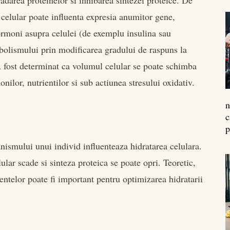
radarea proteinelor si inhibarea sintezei proteice. De
celular poate influenta expresia anumitor gene,
ormoni asupra celulei (de exemplu insulina sau
abolismului prin modificarea gradului de raspuns la
 fost determinat ca volumul celular se poate schimba
nilor, nutrientilor si sub actiunea stresului oxidativ.
n
c
p
anismului unui individ influenteaza hidratarea celulara.
ular scade si sinteza proteica se poate opri. Teoretic,
entelor poate fi important pentru optimizarea hidratarii