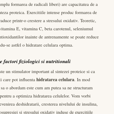
xemplu formarea de radicali liberi) are capacitatea de a
teza proteica. Exercitiile intense produc formarea de
traduce printr-o crestere a stresului oxidativ. Teoretic,
 vitamina E, vitamina C, beta carotenul, seleniumul
 antioxidantilor inainte de antrenamente se poate reduce
ndu-se astfel o hidratare celulara optima.
 factori fiziologici si nutritionali
te un stimulator important al sintezei proteice si ca
hidratarea celulara
ali care pot influenta
. In mod
e sa o abordam este cum am putea sa ne structuram
e pentru a optimiza hidratarea celulelor. Vom vorbi
evenirea deshidratarii, cresterea nivelului de insulina,
upresiei si stresului oxidativ induse de exercitiile