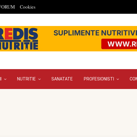
FORUM
Cookies
I
NUTRITIE
SANATATE
PROFESIONISTI
CO