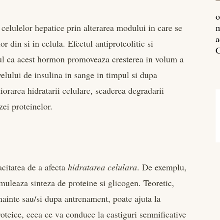
o
 celulelor hepatice prin alterarea modului in care se
m
a
r din si in celula. Efectul antiproteolitic si
C
aptul ca acest hormon promoveaza cresterea in volum a
velului de insulina in sange in timpul si dupa
iorarea hidratarii celulare, scaderea degradarii
zei proteinelor.
acitatea de a afecta
hidratarea celulara
. De exemplu,
muleaza sinteza de proteine si glicogen. Teoretic,
ainte sau/si dupa antrenament, poate ajuta la
proteice, ceea ce va conduce la castiguri semnificative