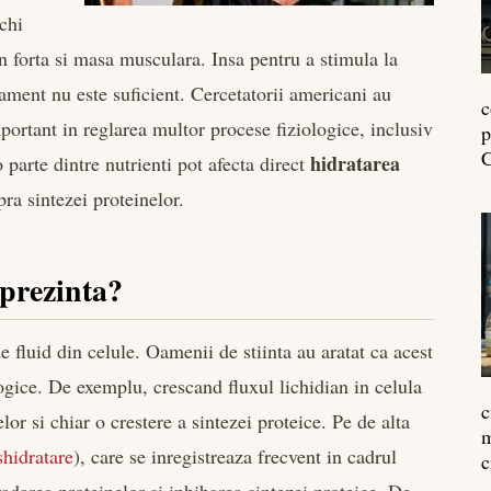
chi
n forta si masa musculara. Insa pentru a stimula la
ment nu este suficient. Cercetatorii americani au
c
mportant in reglarea multor procese fiziologice, inclusiv
p
C
hidratarea
 parte dintre nutrienti pot afecta direct
pra sintezei proteinelor.
eprezinta?
e fluid din celule. Oamenii de stiinta au aratat ca acest
ogice. De exemplu, crescand fluxul lichidian in celula
c
lor si chiar o crestere a sintezei proteice. Pe de alta
m
shidratare
), care se inregistreaza frecvent in cadrul
c