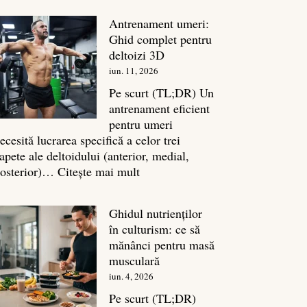
în
Antrenament umeri:
culturism:
Ghid complet pentru
Inamicul
deltoizi 3D
tăcut
iun. 11, 2026
al
masei
Pe scurt (TL;DR) Un
musculare
antrenament eficient
pentru umeri
ecesită lucrarea specifică a celor trei
apete ale deltoidului (anterior, medial,
:
osterior)…
Citește mai mult
Antrenament
umeri:
Ghidul nutrienților
Ghid
în culturism: ce să
complet
mănânci pentru masă
pentru
musculară
deltoizi
iun. 4, 2026
3D
Pe scurt (TL;DR)