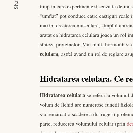
Share
timp in care experimentezi senzatia de mus
“umflat” pot conduce catre castiguri reale i
maxim cresterea musculara, simplul antrena
aratat ca hidratarea celulara joaca un rol i
sinteza proteinelor. Mai mult, hormonii si o
celulara
, astfel avand un rol de reglare asu
Hidratarea celulara. Ce r
Hidratarea celulara
se refera la volumul d
volum de lichid are numerose functii fiziol
s-a remarcat o scadere a distrugerii proteine
parte, reducerea volumului celular (prin
de