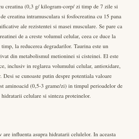
u creatina (0,3 g/ kilogram-corp/ zi timp de 7 zile si
 de creatina intramusculara si fosfocreatina cu 15 pana
ificative ale rezistentei si masei musculare. Se pare ca
reatinei de a creste volumul celular, ceea ce duce la
si timp, la reducerea degradarilor. Taurina este un
vat din metabolismul metioninei si cisteinei. El este
, inclusiv in reglarea volumului celular, antioxidare,
r. Desi se cunoaste putin despre potentiala valoare
est aminoacid (0,5-3 grame/zi) in timpul perioadelor de
hidratarii celulare si sinteza proteinelor.
v are influenta asupra hidratarii celulelor. In aceasta