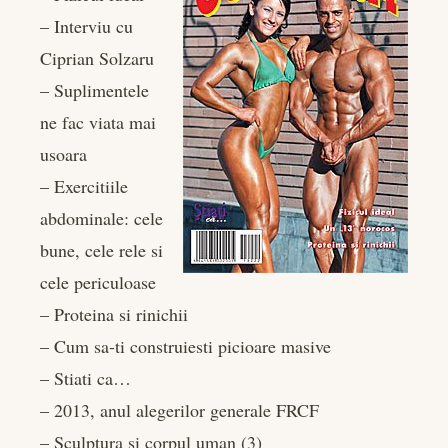
– Interviu cu
edIn
Ciprian Solzaru
– Suplimentele
rest
ne fac viata mai
bleupon
usoara
– Exercitiile
l
abdominale: cele
bune, cele rele si
cele periculoase
– Proteina si rinichii
– Cum sa-ti construiesti picioare masive
– Stiati ca…
– 2013, anul alegerilor generale FRCF
– Sculptura si corpul uman (3)