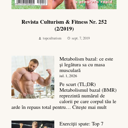
Revista Culturism & Fitness Nr. 252
(2/2019)
topculturism
sept. 7, 2019
Metabolism bazal: ce este
și legătura sa cu masa
musculară
iul. 1, 2026
Pe scurt (TL;DR)
Metabolismul bazal (BMR)
reprezintă numărul de
calorii pe care corpul tău le
:
arde în repaus total pentru…
Citește mai mult
Metaboli
bazal:
Exerciții spate: Top 7
ce