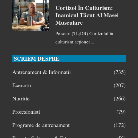
Cortizol În Culturism:
Inamicul Tăcut Al Masei
Musculare
Pe scurt (TL;DR) Cortizolul în
culturism acționea...
SCRIEM DESPRE
Antrenament & Informatii
(735)
Exercitii
(207)
Nutritie
(266)
Profesionisti
(79)
Programe de antrenament
(172)