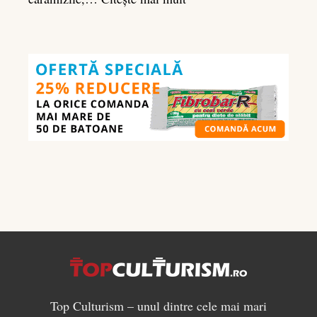
Ghidul
nutrienților
în
culturism:
ce
să
mănânci
pentru
masă
musculară
Top Culturism – unul dintre cele mai mari