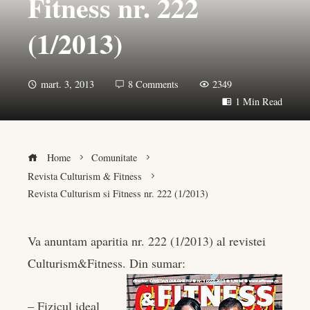
Fitness nr. 222
(1/2013)
mart. 3, 2013
8 Comments
2349
1 Min Read
Home
Comunitate
Revista Culturism & Fitness
Revista Culturism si Fitness nr. 222 (1/2013)
Va anuntam aparitia nr. 222 (1/2013) al revistei
Culturism&Fitness. Din sumar:
book
er
– Fizicul ideal