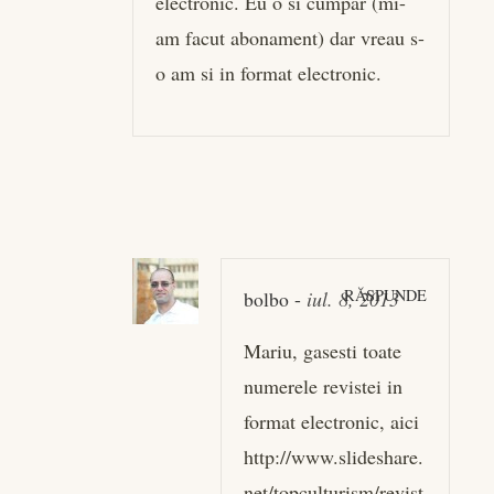
electronic. Eu o si cumpar (mi-
am facut abonament) dar vreau s-
o am si in format electronic.
RĂSPUNDE
bolbo
-
iul. 8, 2013
Mariu, gasesti toate
numerele revistei in
format electronic, aici
http://www.slideshare.
net/topculturism/revist