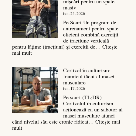
mișcări pentru un spate
este
masiv
și
legătura
iun. 24, 2026
sa
Pe Scurt Un program de
cu
antrenament pentru spate
masa
eficient combină exerciții
musculară
de tracțiune verticală
pentru lățime (tracțiuni) și exerciții de…
Citește
:
mai mult
Exerciții
spate:
Cortizol în culturism:
Top
Inamicul tăcut al masei
7
musculare
mișcări
pentru
iun. 17, 2026
un
Pe scurt (TL;DR)
spate
Cortizolul în culturism
masiv
acționează ca un sabotor al
masei musculare atunci
când nivelul său este cronic ridicat…
Citește mai
:
mult
Cortizol