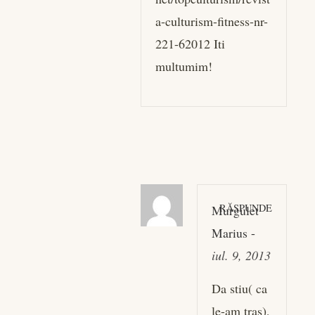
a-culturism-fitness-nr-
221-62012
Iti
multumim!
RĂSPUNDE
Murgulet
Marius
-
iul. 9, 2013
Da stiu( ca
le-am tras),