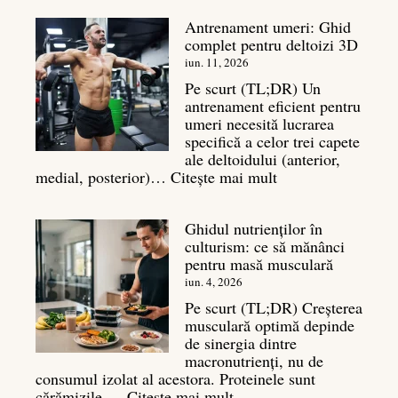
în
Antrenament umeri: Ghid
culturism:
complet pentru deltoizi 3D
Inamicul
tăcut
iun. 11, 2026
al
Pe scurt (TL;DR) Un
masei
antrenament eficient pentru
musculare
umeri necesită lucrarea
specifică a celor trei capete
ale deltoidului (anterior,
:
medial, posterior)…
Citește mai mult
Antrenament
umeri:
Ghidul nutrienților în
Ghid
culturism: ce să mănânci
complet
pentru masă musculară
pentru
deltoizi
iun. 4, 2026
3D
Pe scurt (TL;DR) Creșterea
musculară optimă depinde
de sinergia dintre
macronutrienți, nu de
consumul izolat al acestora. Proteinele sunt
:
cărămizile,…
Citește mai mult