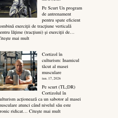
legătura
sa
Pe Scurt Un program
cu
de antrenament
masa
pentru spate eficient
musculară
ombină exerciții de tracțiune verticală
entru lățime (tracțiuni) și exerciții de…
:
itește mai mult
Exerciții
spate:
Cortizol în
Top
culturism: Inamicul
7
tăcut al masei
mișcări
musculare
pentru
iun. 17, 2026
un
spate
Pe scurt (TL;DR)
masiv
Cortizolul în
ulturism acționează ca un sabotor al masei
usculare atunci când nivelul său este
:
ronic ridicat…
Citește mai mult
Cortizol