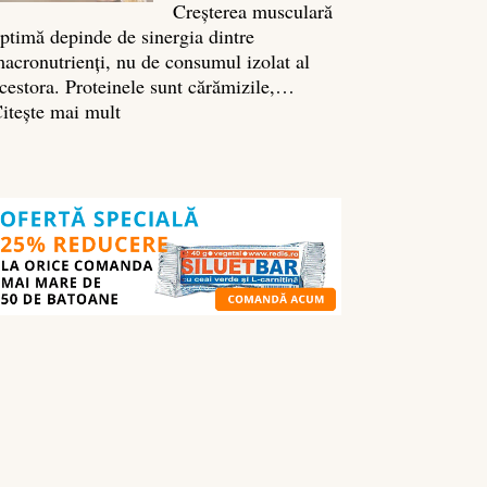
Creșterea musculară
ptimă depinde de sinergia dintre
acronutrienți, nu de consumul izolat al
cestora. Proteinele sunt cărămizile,…
:
itește mai mult
Ghidul
nutrienților
în
culturism:
ce
să
mănânci
pentru
masă
musculară