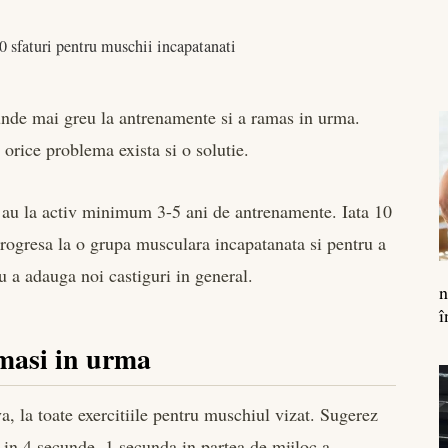
0 sfaturi pentru muschii incapatanati
unde mai greu la antrenamente si a ramas in urma.
orice problema exista si o solutie.
e au la activ minimum 3-5 ani de antrenamente. Iata 10
 progresa la o grupa musculara incapatanata si pentru a
u a adauga noi castiguri in general.
n
î
amasi in urma
va, la toate exercitiile pentru muschiul vizat. Sugerez
 in 4 secunde, 1 secunda in partea de mijloc a