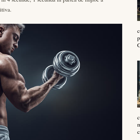
itiva.
c
p
C
c
m
c