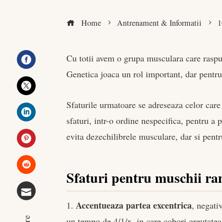
Home
Antrenament & Informatii
1
Cu totii avem o grupa musculara care rasp
Genetica joaca un rol important, dar pentru 
Facebook
Twitter
Sfaturile urmatoare se adreseaza celor car
sfaturi, intr-o ordine nespecifica, pentru a
LinkedIn
evita dezechilibrele musculare, dar si pentr
Pinterest
Sfaturi pentru muschii r
Stumbleupon
Accentueaza partea excentrica
1.
, negati
Email
un tempo de 4/1/x, in care cobori greutatea