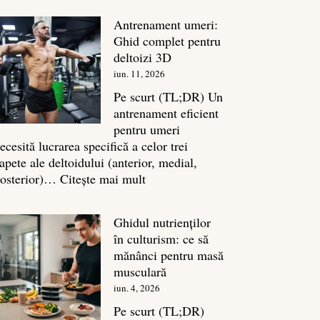
în
Antrenament umeri:
culturism:
Ghid complet pentru
Inamicul
deltoizi 3D
tăcut
iun. 11, 2026
al
masei
Pe scurt (TL;DR) Un
musculare
antrenament eficient
pentru umeri
ecesită lucrarea specifică a celor trei
apete ale deltoidului (anterior, medial,
:
osterior)…
Citește mai mult
Antrenament
umeri:
Ghidul nutrienților
Ghid
în culturism: ce să
complet
mănânci pentru masă
pentru
musculară
deltoizi
iun. 4, 2026
3D
Pe scurt (TL;DR)