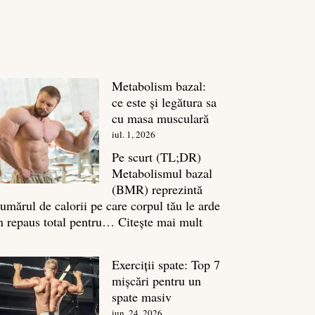
Metabolism bazal:
ce este și legătura sa
cu masa musculară
iul. 1, 2026
Pe scurt (TL;DR)
Metabolismul bazal
(BMR) reprezintă
umărul de calorii pe care corpul tău le arde
:
n repaus total pentru…
Citește mai mult
Metabolism
bazal:
Exerciții spate: Top 7
ce
mișcări pentru un
este
spate masiv
și
iun. 24, 2026