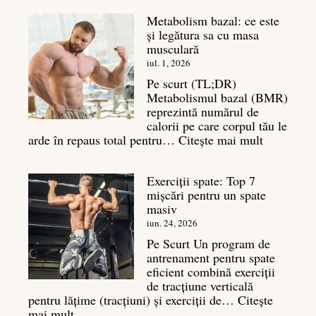
Metabolism bazal: ce este
și legătura sa cu masa
musculară
iul. 1, 2026
Pe scurt (TL;DR)
Metabolismul bazal (BMR)
reprezintă numărul de
calorii pe care corpul tău le
:
arde în repaus total pentru…
Citește mai mult
Metaboli
bazal:
Exerciții spate: Top 7
ce
mișcări pentru un spate
este
masiv
și
legătura
iun. 24, 2026
sa
Pe Scurt Un program de
cu
antrenament pentru spate
masa
eficient combină exerciții
musculară
de tracțiune verticală
pentru lățime (tracțiuni) și exerciții de…
Citește
:
mai mult