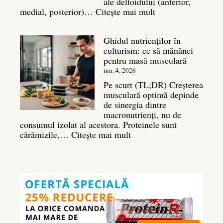
ale deltoidului (anterior,
:
medial, posterior)…
Citește mai mult
Antrenament
umeri:
Ghidul nutrienților în
Ghid
culturism: ce să mănânci
complet
pentru masă musculară
pentru
deltoizi
iun. 4, 2026
3D
Pe scurt (TL;DR) Creșterea
musculară optimă depinde
de sinergia dintre
macronutrienți, nu de
consumul izolat al acestora. Proteinele sunt
:
cărămizile,…
Citește mai mult
Ghidul
nutrienților
în
culturism:
ce
să
mănânci
pentru