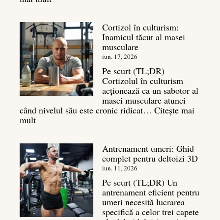
Exerciții
spate:
Cortizol în culturism:
Top
Inamicul tăcut al masei
7
musculare
mișcări
pentru
iun. 17, 2026
un
Pe scurt (TL;DR)
spate
Cortizolul în culturism
masiv
acționează ca un sabotor al
masei musculare atunci
când nivelul său este cronic ridicat…
Citește mai
:
mult
Cortizol
în
Antrenament umeri: Ghid
culturism:
complet pentru deltoizi 3D
Inamicul
tăcut
iun. 11, 2026
al
Pe scurt (TL;DR) Un
masei
antrenament eficient pentru
musculare
umeri necesită lucrarea
specifică a celor trei capete