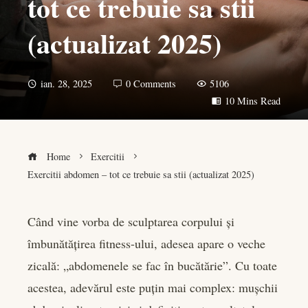
tot ce trebuie sa stii
(actualizat 2025)
ian. 28, 2025
0 Comments
5106
10 Mins Read
Home
Exercitii
Exercitii abdomen – tot ce trebuie sa stii (actualizat 2025)
Când vine vorba de sculptarea corpului și
îmbunătățirea fitness-ului, adesea apare o veche
book
zicală: „abdomenele se fac în bucătărie”. Cu toate
er
acestea, adevărul este puțin mai complex: mușchii