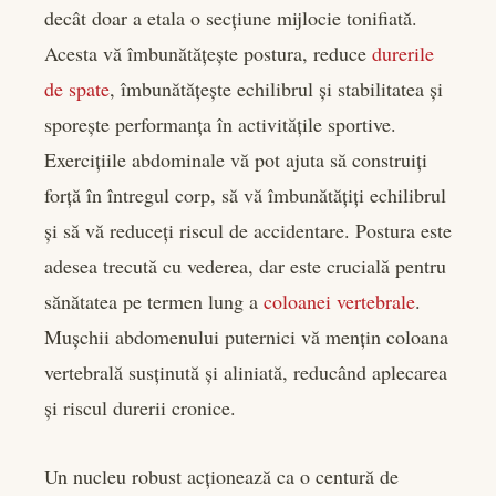
decât doar a etala o secțiune mijlocie tonifiată.
Acesta vă îmbunătățește postura, reduce
durerile
de spate
, îmbunătățește echilibrul și stabilitatea și
sporește performanța în activitățile sportive.
Exercițiile abdominale vă pot ajuta să construiți
forță în întregul corp, să vă îmbunătățiți echilibrul
și să vă reduceți riscul de accidentare. Postura este
adesea trecută cu vederea, dar este crucială pentru
sănătatea pe termen lung a
coloanei vertebrale
.
Mușchii abdomenului puternici vă mențin coloana
vertebrală susținută și aliniată, reducând aplecarea
și riscul durerii cronice.
Un nucleu robust acționează ca o centură de