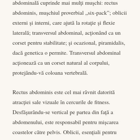
abdominală cuprinde mai mulți mușchi: rectus
abdominis, mușchiul proverbial „six-pack”; oblicii
externi și interni, care ajută la rotație și flexie
laterală; transversul abdominal, acționând ca un
corset pentru stabilitate; și ocazional, piramidalis,
dacă genetica o permite. Transversul abdominal
acționează ca un corset natural al corpului,
protejându-vă coloana vertebrală.
Rectus abdominis este cel mai râvnit datorită
atracției sale vizuale în cercurile de fitness.
Desfășurându-se vertical pe partea din față a
abdomenului, este responsabil pentru mișcarea
coastelor către pelvis. Oblicii, esențiali pentru