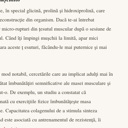
 în special glicină, prolină și hidroxiprolină, care
reconstrucție din organism. Dacă te-ai întrebat
r micro-rupturi din țesutul muscular după o sesiune de
ul. Când îți împingi mușchii la limită, apar mici
para aceste ț esuturi, făcându-le mai puternice și mai
 mod notabil, cercetările care au implicat adulți mai în
ătat îmbunătățiri semnificative ale masei musculare și
cut-o. De exemplu, un studiu a constatat că
ată cu exercițiile fizice îmbunătățește masa
ie. Capacitatea colagenului de a stimula sinteza
d este asociată cu antrenamentul de rezistență, îi