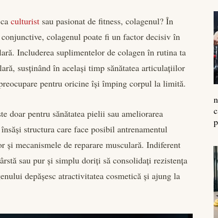
, ca
culturist
sau pasionat de fitness, colagenul? În
 conjunctive, colagenul poate fi un factor decisiv în
lară. Includerea suplimentelor de colagen în rutina ta
ră, susținând în același timp sănătatea articulațiilor
reocupare pentru oricine își împing corpul la limită.
n
c
ste doar pentru sănătatea pielii sau ameliorarea
p
 însăși structura care face posibil antrenamentul
ilor și mecanismele de reparare musculară. Indiferent
ârstă sau pur și simplu doriți să consolidați rezistența
enului depășesc atractivitatea cosmetică și ajung la