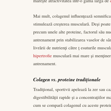
mărește atractivitatea într-o gamă largă de
Mai mult, colagenul influențează semnifica
stimulează creșterea musculară. Deși poate 
precum unele alte proteine, factorul său nuc
antrenament prin stabilizarea vaselor de sân
livrării de nutrienți către ț esuturile muscu
hipertrofie
musculară mai mare și menținerea
antrenament.
Colagen vs. proteine tradiționale
Tradițional, sportivii apelează la zer sau c
digestibilității rapide și a concentrațiilor 
cum se compară colagenul cu aceste protein