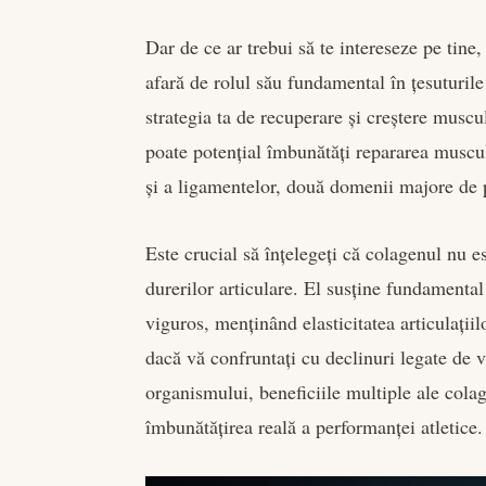
Dar de ce ar trebui să te intereseze pe tine
afară de rolul său fundamental în țesuturile
strategia ta de recuperare și creștere muscu
poate potențial îmbunătăți repararea muscula
și a ligamentelor, două domenii majore de p
Este crucial să înțelegeți că colagenul nu e
durerilor articulare. El susține fundamental
viguros, menținând elasticitatea articulați
dacă vă confruntați cu declinuri legate de v
organismului, beneficiile multiple ale colag
îmbunătățirea reală a performanței atletice.