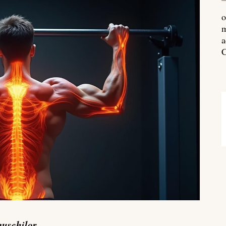
o
m
a
C
mușchilor