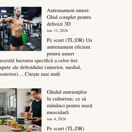
în
Antrenament umeri:
culturism:
Ghid complet pentru
Inamicul
deltoizi 3D
tăcut
iun. 11, 2026
al
masei
Pe scurt (TL;DR) Un
musculare
antrenament eficient
pentru umeri
ecesită lucrarea specifică a celor trei
apete ale deltoidului (anterior, medial,
:
osterior)…
Citește mai mult
Antrenament
umeri:
Ghidul nutrienților
Ghid
în culturism: ce să
complet
mănânci pentru masă
pentru
musculară
deltoizi
iun. 4, 2026
3D
Pe scurt (TL;DR)