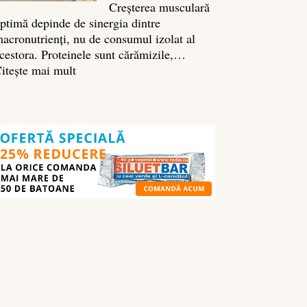
Creșterea musculară
ptimă depinde de sinergia dintre
acronutrienți, nu de consumul izolat al
cestora. Proteinele sunt cărămizile,…
:
itește mai mult
Ghidul
nutrienților
în
culturism:
ce
să
mănânci
pentru
masă
musculară