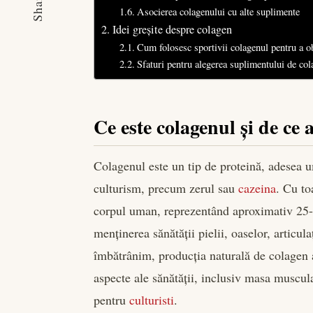
Share
Asocierea colagenului cu alte suplimente
Idei greșite despre colagen
Cum folosesc sportivii colagenul pentru a o
Sfaturi pentru alegerea suplimentului de co
Ce este colagenul și de ce 
Colagenul este un tip de proteină, adesea u
culturism, precum zerul sau
cazeina
. Cu to
corpul uman, reprezentând aproximativ 25-3
menținerea sănătății pielii, oaselor, articul
îmbătrânim, producția naturală de colagen 
aspecte ale sănătății, inclusiv masa musculară
pentru
culturisti
.