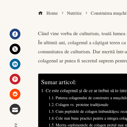
Home
Nutritie
Construirea mușchil
Când vine vorba de culturism, toată lumea c
În ultimii ani, colagenul a câștigat teren ca
Facebook
comunitatea de culturism. Dar merită într-
Twitter
colagenul ar putea fi secretul suprem pentru
LinkedIn
Sumar articol:
Pinterest
Ce este colagenul și de ce ar trebui să te int
Puterea colagenului de construire a mușchil
Stumbleupon
Colagen vs. proteine tradiționale
Cum peptidele de colagen îmbunătățesc recup
Cele mai bune practici pentru a integra col
Email
Merita suplimentele de colagen pretul mai 