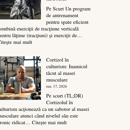
legătura
sa
Pe Scurt Un program
cu
de antrenament
masa
pentru spate eficient
musculară
ombină exerciții de tracțiune verticală
entru lățime (tracțiuni) și exerciții de…
:
itește mai mult
Exerciții
spate:
Cortizol în
Top
culturism: Inamicul
7
tăcut al masei
mișcări
musculare
pentru
iun. 17, 2026
un
spate
Pe scurt (TL;DR)
masiv
Cortizolul în
ulturism acționează ca un sabotor al masei
usculare atunci când nivelul său este
:
ronic ridicat…
Citește mai mult
Cortizol