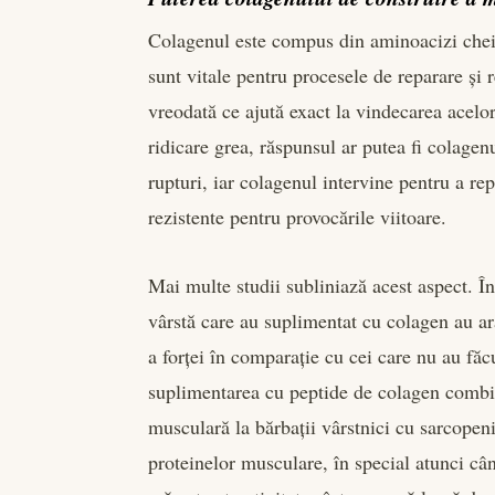
Colagenul este compus din aminoacizi cheie,
sunt vitale pentru procesele de reparare și 
vreodată ce ajută exact la vindecarea acelo
ridicare grea, răspunsul ar putea fi colagen
rupturi, iar colagenul intervine pentru a re
rezistente pentru provocările viitoare.
Mai multe studii subliniază acest aspect. În
vârstă care au suplimentat cu colagen au ar
a forței în comparație cu cei care nu au fă
suplimentarea cu peptide de colagen combin
musculară la bărbații vârstnici cu sarcopen
proteinelor musculare, în special atunci cân