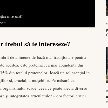
bține un avantaj?
lagen
c
p
C
ar trebui să te intereseze?
mbrit de alimente de bază mai tradiționale pentru
ate acestea, este proteina cea mai abundentă din
5% din totalul proteinelor. Joacă un rol esențial în
ațiilor și, crucial, a mușchilor. Pe măsură ce
a organismului scade, ceea ce poate afecta diverse
c
 și integritatea articulațiilor – doi factori critici
m
c