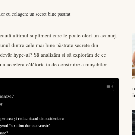
or cu colagen: un secret bine pastrat
aută ultimul supliment care le poate oferi un avantaj.
 unul dintre cele mai bine păstrate secrete din
adevăr hype-ul? Să analizăm și să explorăm de ce
 a accelera călătoria ta de construire a mușchilor.
n
î
ereseze?
or
erarea și reduc riscul de accidentare
agenul în rutina dumneavoastră
mare?