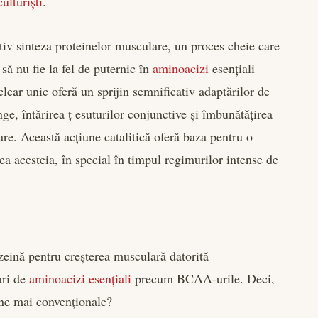
culturiști
.
tiv sinteza proteinelor musculare, un proces cheie care
să nu fie la fel de puternic în
aminoacizi
esențiali
lear unic oferă un sprijin semnificativ adaptărilor de
ge, întărirea ț esuturilor conjunctive și îmbunătățirea
lare. Această acțiune catalitică oferă baza pentru o
 acesteia, în special în timpul regimurilor intense de
azeină pentru creșterea musculară datorită
mari de
aminoacizi esențiali
precum BCAA-urile. Deci,
e ​​mai convenționale?