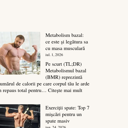
Metabolism bazal:
ce este și legătura sa
cu masa musculară
iul. 1, 2026
Pe scurt (TL;DR)
Metabolismul bazal
(BMR) reprezintă
umărul de calorii pe care corpul tău le arde
:
n repaus total pentru…
Citește mai mult
Metabolism
bazal:
Exerciții spate: Top 7
ce
mișcări pentru un
este
spate masiv
și
iun. 24, 2026