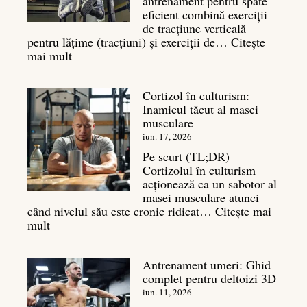
antrenament pentru spate
masa
eficient combină exerciții
musculară
de tracțiune verticală
pentru lățime (tracțiuni) și exerciții de…
Citește
:
mai mult
Exerciții
spate:
Cortizol în culturism:
Top
Inamicul tăcut al masei
7
musculare
mișcări
pentru
iun. 17, 2026
un
Pe scurt (TL;DR)
spate
Cortizolul în culturism
masiv
acționează ca un sabotor al
masei musculare atunci
când nivelul său este cronic ridicat…
Citește mai
:
mult
Cortizol
în
Antrenament umeri: Ghid
culturism:
complet pentru deltoizi 3D
Inamicul
tăcut
iun. 11, 2026
al