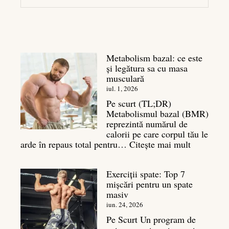
Metabolism bazal: ce este
și legătura sa cu masa
musculară
iul. 1, 2026
Pe scurt (TL;DR)
Metabolismul bazal (BMR)
reprezintă numărul de
calorii pe care corpul tău le
:
arde în repaus total pentru…
Citește mai mult
Metaboli
bazal:
Exerciții spate: Top 7
ce
mișcări pentru un spate
este
masiv
și
legătura
iun. 24, 2026
sa
Pe Scurt Un program de
cu