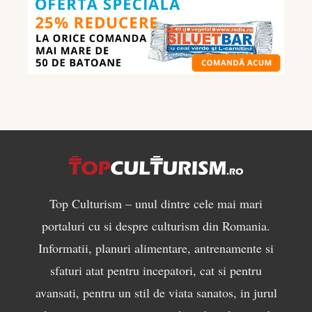
ce
să
mănânci
pentru
masă
musculară
Top Culturism – unul dintre cele mai mari
portaluri cu si despre culturism din Romania.
Informatii, planuri alimentare, antrenamente si
sfaturi atat pentru incepatori, cat si pentru
avansati, pentru un stil de viata sanatos, in jurul