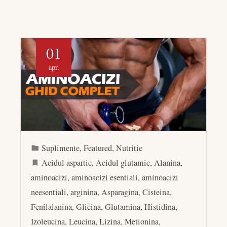
01
apr.
Suplimente
,
Featured
,
Nutritie
Acidul aspartic
,
Acidul glutamic
,
Alanina
,
aminoacizi
,
aminoacizi esentiali
,
aminoacizi
neesentiali
,
arginina
,
Asparagina
,
Cisteina
,
Fenilalanina
,
Glicina
,
Glutamina
,
Histidina
,
Izoleucina
,
Leucina
,
Lizina
,
Metionina
,