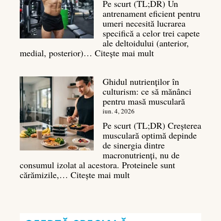
Pe scurt (TL;DR) Un
masei
antrenament eficient pentru
musculare
umeri necesită lucrarea
specifică a celor trei capete
ale deltoidului (anterior,
:
medial, posterior)…
Citește mai mult
Antrenament
umeri:
Ghidul nutrienților în
Ghid
culturism: ce să mănânci
complet
pentru masă musculară
pentru
deltoizi
iun. 4, 2026
3D
Pe scurt (TL;DR) Creșterea
musculară optimă depinde
de sinergia dintre
macronutrienți, nu de
consumul izolat al acestora. Proteinele sunt
:
cărămizile,…
Citește mai mult
Ghidul
nutrienților
în
culturism: