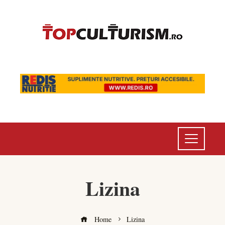
Lizina
Home
Lizina