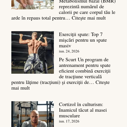
Metabolismul bazal (BMR)
reprezintă numărul de
calorii pe care corpul tău le
:
arde în repaus total pentru…
Citește mai mult
Metaboli
bazal:
Exerciții spate: Top 7
ce
mișcări pentru un spate
este
masiv
și
legătura
iun. 24, 2026
sa
Pe Scurt Un program de
cu
antrenament pentru spate
masa
eficient combină exerciții
musculară
de tracțiune verticală
pentru lățime (tracțiuni) și exerciții de…
Citește
:
mai mult
Exerciții
spate:
Cortizol în culturism:
Top
Inamicul tăcut al masei
7
musculare
mișcări
pentru
iun. 17, 2026