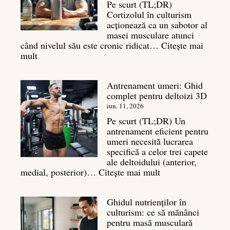
un
Pe scurt (TL;DR)
spate
Cortizolul în culturism
masiv
acționează ca un sabotor al
masei musculare atunci
când nivelul său este cronic ridicat…
Citește mai
:
mult
Cortizol
în
Antrenament umeri: Ghid
culturism:
complet pentru deltoizi 3D
Inamicul
tăcut
iun. 11, 2026
al
Pe scurt (TL;DR) Un
masei
antrenament eficient pentru
musculare
umeri necesită lucrarea
specifică a celor trei capete
ale deltoidului (anterior,
:
medial, posterior)…
Citește mai mult
Antrenament
umeri:
Ghidul nutrienților în
Ghid
culturism: ce să mănânci
complet
pentru masă musculară
pentru