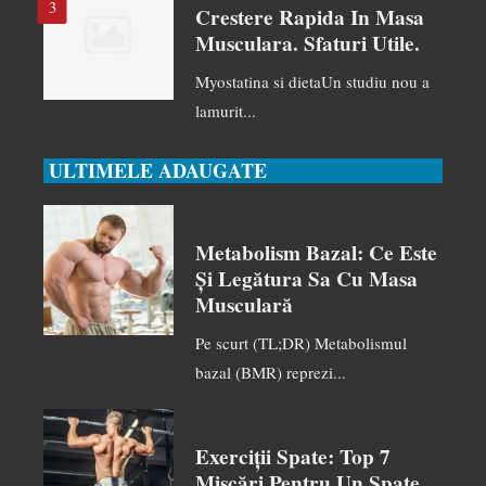
3
Crestere Rapida In Masa
Musculara. Sfaturi Utile.
Myostatina si dietaUn studiu nou a
lamurit...
ULTIMELE ADAUGATE
Metabolism Bazal: Ce Este
Și Legătura Sa Cu Masa
Musculară
Pe scurt (TL;DR) Metabolismul
bazal (BMR) reprezi...
Exerciții Spate: Top 7
Mișcări Pentru Un Spate