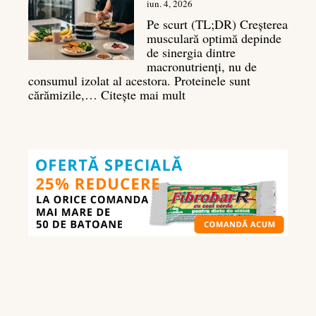
deltoizi
iun. 4, 2026
3D
Pe scurt (TL;DR) Creșterea
musculară optimă depinde
de sinergia dintre
macronutrienți, nu de
consumul izolat al acestora. Proteinele sunt
:
cărămizile,…
Citește mai mult
Ghidul
nutrienților
în
culturism:
ce
să
mănânci
pentru
masă
musculară