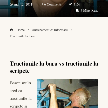
mai 12, 2011
6 Comments
4169
3 Mins Read
Home
Antrenament & Informatii
Tractiunile la bara
Tractiunile la bara vs tractiunile la
book
scripete
er
Foarte multi
edIn
cred ca
tractiunile la
rest
scripete si