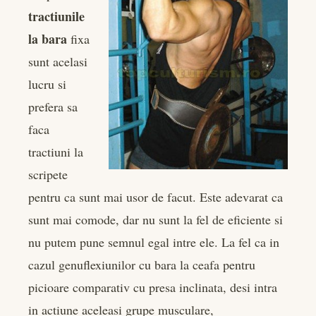
bleupon
tractiunile
la bara
fixa
l
sunt acelasi
lucru si
prefera sa
faca
tractiuni la
scripete
pentru ca sunt mai usor de facut. Este adevarat ca
sunt mai comode, dar nu sunt la fel de eficiente si
nu putem pune semnul egal intre ele. La fel ca in
cazul genuflexiunilor cu bara la ceafa pentru
picioare comparativ cu presa inclinata, desi intra
in actiune aceleasi grupe musculare,