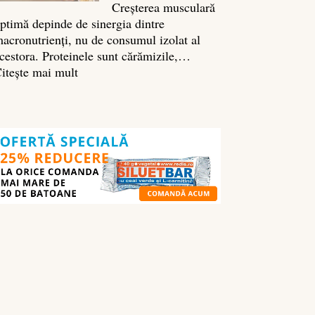
Creșterea musculară
ptimă depinde de sinergia dintre
acronutrienți, nu de consumul izolat al
cestora. Proteinele sunt cărămizile,…
:
itește mai mult
Ghidul
nutrienților
în
culturism:
ce
să
mănânci
pentru
masă
musculară