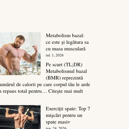
Metabolism bazal:
ce este și legătura sa
cu masa musculară
iul. 1, 2026
Pe scurt (TL;DR)
Metabolismul bazal
(BMR) reprezintă
umărul de calorii pe care corpul tău le arde
:
n repaus total pentru…
Citește mai mult
Metabolism
bazal:
Exerciții spate: Top 7
ce
mișcări pentru un
este
spate masiv
și
iun. 24, 2026