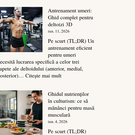
în
Antrenament umeri:
culturism:
Ghid complet pentru
Inamicul
deltoizi 3D
tăcut
iun. 11, 2026
al
masei
Pe scurt (TL;DR) Un
musculare
antrenament eficient
pentru umeri
ecesită lucrarea specifică a celor trei
apete ale deltoidului (anterior, medial,
:
osterior)…
Citește mai mult
Antrenament
umeri:
Ghidul nutrienților
Ghid
în culturism: ce să
complet
mănânci pentru masă
pentru
musculară
deltoizi
iun. 4, 2026
3D
Pe scurt (TL;DR)