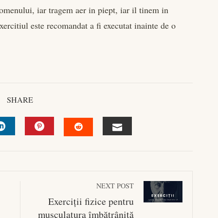
menului, iar tragem aer in piept, iar il tinem in
ercitiul este recomandat a fi executat inainte de o
.
SHARE
R
LINKEDIN
PINTEREST
EMAIL
STUMBLEUPON
NEXT POST
Exerciții fizice pentru
musculatura îmbătrânită