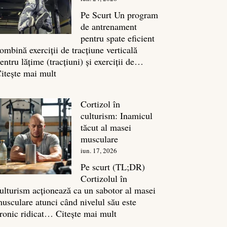
legătura
sa
Pe Scurt Un program
cu
de antrenament
masa
pentru spate eficient
musculară
ombină exerciții de tracțiune verticală
entru lățime (tracțiuni) și exerciții de…
:
itește mai mult
Exerciții
spate:
Cortizol în
Top
culturism: Inamicul
7
tăcut al masei
mișcări
musculare
pentru
iun. 17, 2026
un
spate
Pe scurt (TL;DR)
masiv
Cortizolul în
ulturism acționează ca un sabotor al masei
usculare atunci când nivelul său este
:
ronic ridicat…
Citește mai mult
Cortizol