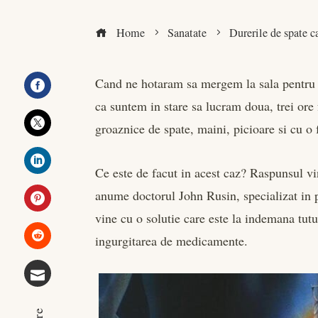
Home
Sanatate
Durerile de spate c
Cand ne hotaram sa mergem la sala pentru a
ca suntem in stare sa lucram doua, trei ore
Facebook
groaznice de spate, maini, picioare si cu 
Twitter
Ce este de facut in acest caz? Raspunsul vin
LinkedIn
anume doctorul John Rusin, specializat in pr
vine cu o solutie care este la indemana tutu
Pinterest
ingurgitarea de medicamente.
Stumbleupon
Email