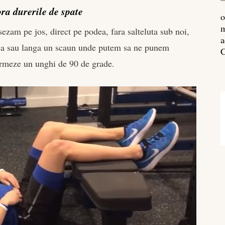
ra durerile de spate
o
m
zam pe jos, direct pe podea, fara salteluta sub noi,
a
ica sau langa un scaun unde putem sa ne punem
C
formeze un unghi de 90 de grade.