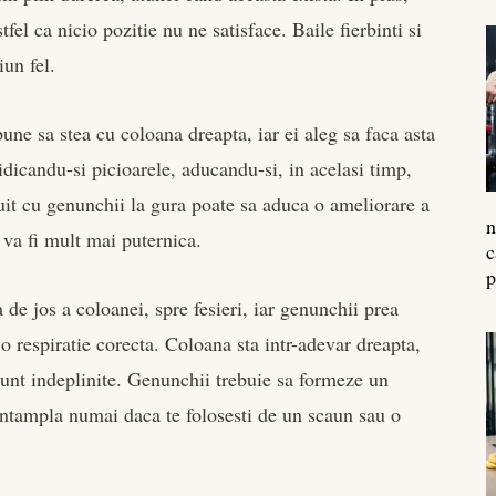
fel ca nicio pozitie nu ne satisface. Baile fierbinti si
iun fel.
une sa stea cu coloana dreapta, iar ei aleg sa faca asta
ridicandu-si picioarele, aducandu-si, in acelasi timp,
uit cu genunchii la gura poate sa aduca o ameliorare a
n
 va fi mult mai puternica.
c
p
de jos a coloanei, spre fesieri, iar genunchii prea
 o respiratie corecta. Coloana sta intr-adevar dreapta,
u sunt indeplinite. Genunchii trebuie sa formeze un
intampla numai daca te folosesti de un scaun sau o