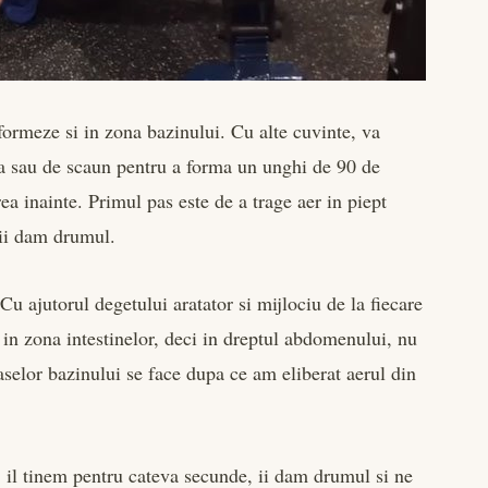
formeze si in zona bazinului. Cu alte cuvinte, va
a sau de scaun pentru a forma un unghi de 90 de
ea inainte. Primul pas este de a trage aer in piept
 ii dam drumul.
Cu ajutorul degetului aratator si mijlociu de la fiecare
in zona intestinelor, deci in dreptul abdomenului, nu
selor bazinului se face dupa ce am eliberat aerul din
t, il tinem pentru cateva secunde, ii dam drumul si ne