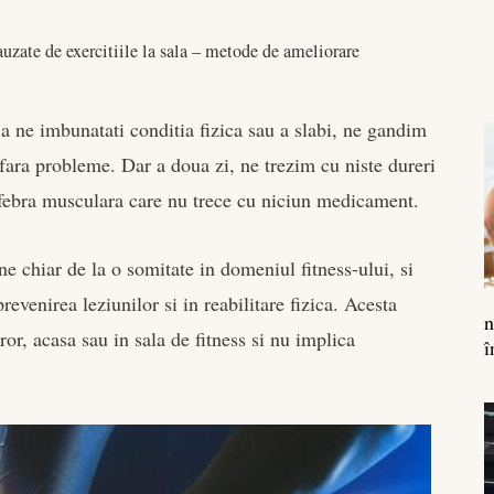
auzate de exercitiile la sala – metode de ameliorare
 ne imbunatati conditia fizica sau a slabi, ne gandim
 fara probleme. Dar a doua zi, ne trezim cu niste dureri
o febra musculara care nu trece cu niciun medicament.
e chiar de la o somitate in domeniul fitness-ului, si
evenirea leziunilor si in reabilitare fizica. Acesta
n
ror, acasa sau in sala de fitness si nu implica
î