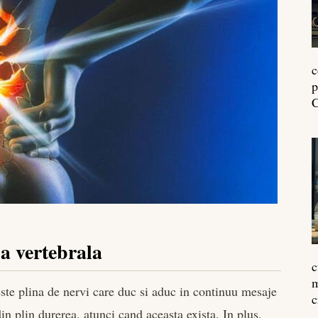
c
p
C
na vertebrala
c
m
 este plina de nervi care duc si aduc in continuu mesaje
c
din plin durerea, atunci cand aceasta exista. In plus,