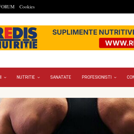
FORUM
Cookies
I
NUTRITIE
SANATATE
PROFESIONISTI
CO