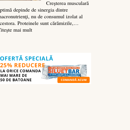
Creșterea musculară
ptimă depinde de sinergia dintre
acronutrienți, nu de consumul izolat al
cestora. Proteinele sunt cărămizile,…
:
itește mai mult
Ghidul
nutrienților
în
culturism:
ce
să
mănânci
pentru
masă
musculară