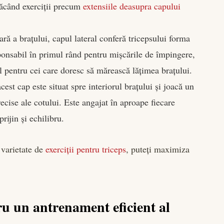
făcând exerciții precum
extensiile deasupra capului
ară a brațului, capul lateral conferă tricepsului forma
ponsabil în primul rând pentru mișcările de împingere,
l pentru cei care doresc să mărească lățimea brațului.
cest cap este situat spre interiorul brațului și joacă un
recise ale cotului. Este angajat în aproape fiecare
rijin și echilibru.
 varietate de
exerciții pentru triceps
, puteți maximiza
tru un antrenament eficient al