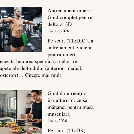
în
Antrenament umeri:
culturism:
Ghid complet pentru
Inamicul
deltoizi 3D
tăcut
iun. 11, 2026
al
masei
Pe scurt (TL;DR) Un
musculare
antrenament eficient
pentru umeri
ecesită lucrarea specifică a celor trei
apete ale deltoidului (anterior, medial,
:
osterior)…
Citește mai mult
Antrenament
umeri:
Ghidul nutrienților
Ghid
în culturism: ce să
complet
mănânci pentru masă
pentru
musculară
deltoizi
iun. 4, 2026
3D
Pe scurt (TL;DR)