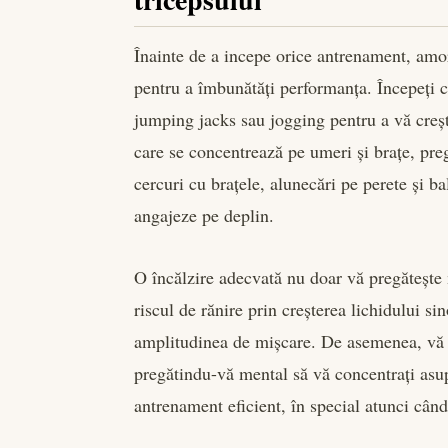
Înainte de a incepe orice antrenament, amor
pentru a îmbunătăți performanța. Începeți c
jumping jacks sau jogging pentru a vă creșt
care se concentrează pe umeri și brațe, pre
cercuri cu brațele, alunecări pe perete și ba
angajeze pe deplin.
O încălzire adecvată nu doar vă pregătește
riscul de rănire prin creșterea lichidului sin
amplitudinea de mișcare. De asemenea, vă 
pregătindu-vă mental să vă concentrați as
antrenament eficient, în special atunci cân