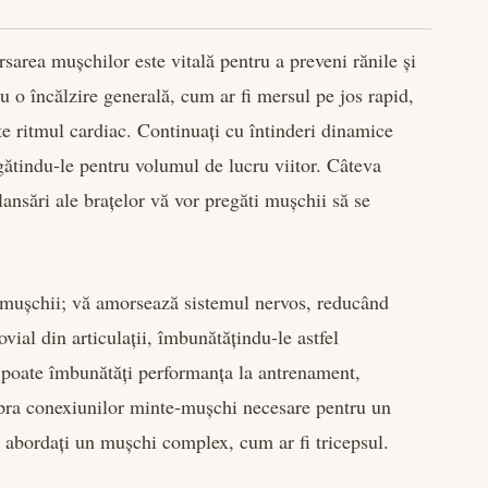
sarea mușchilor este vitală pentru a preveni rănile și
u o încălzire generală, cum ar fi mersul pe jos rapid,
e ritmul cardiac. Continuați cu întinderi dinamice
gătindu-le pentru volumul de lucru viitor. Câteva
lansări ale brațelor vă vor pregăti mușchii să se
 mușchii; vă amorsează sistemul nervos, reducând
ovial din articulații, îmbunătățindu-le astfel
poate îmbunătăți performanța la antrenament,
upra conexiunilor minte-mușchi necesare pentru un
d abordați un mușchi complex, cum ar fi tricepsul.