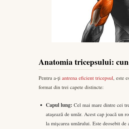
Anatomia tricepsului: cun
Pentru a-ți
antrena eficient tricepsul
, este 
format din trei capete distincte:
Capul lung:
Cel mai mare dintre cei trei
atașează de umăr. Acest cap joacă un rol
la mișcarea umărului. Este deosebit de ac