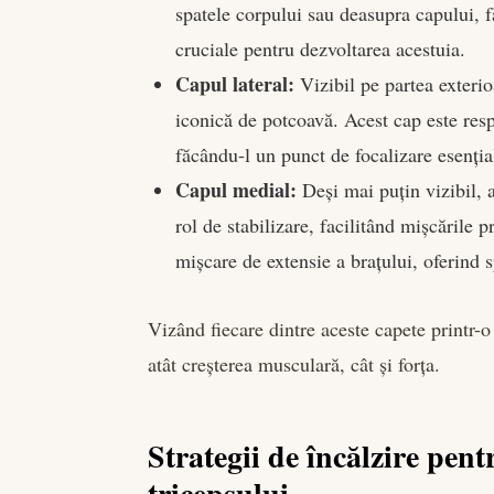
spatele corpului sau deasupra capului, 
cruciale pentru dezvoltarea acestuia.
Capul lateral:
Vizibil pe partea exterio
iconică de potcoavă. Acest cap este res
făcându-l un punct de focalizare esenția
Capul medial:
Deși mai puțin vizibil, a
rol de stabilizare, facilitând mișcările p
mișcare de extensie a brațului, oferind sp
Vizând fiecare dintre aceste capete printr-o
atât creșterea musculară, cât și forța.
Strategii de încălzire pen
tricepsului