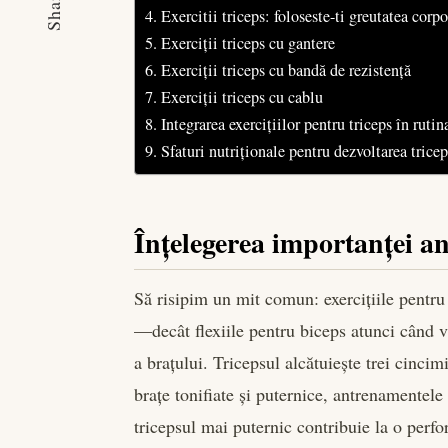
Share
Exercitii triceps: foloseste-ti greutatea corpo
Exerciții triceps cu gantere
Exerciții triceps cu bandă de rezistență
Exerciții triceps cu cablu
Integrarea exercițiilor pentru triceps în ruti
Sfaturi nutriționale pentru dezvoltarea trice
Înțelegerea importanței a
Să risipim un mit comun: exercițiile pentru
—decât flexiile pentru biceps atunci când 
a brațului. Tricepsul alcătuiește trei cincim
brațe tonifiate și puternice, antrenamentele 
tricepsul mai puternic contribuie la o perf