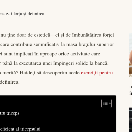
este-ti forța și definirea
 nu ține doar de estetică—ci și de îmbunătățirea forței
i care contribuie semnificativ la masa brațului superior
 sunt implicați în aproape orice activitate care
r până la executarea unei împingeri solide la bancă.
e o merită? Haideți să descoperim acele
exerciții pentru
definirea.
n
î
ru triceps
eficient al tricepsului