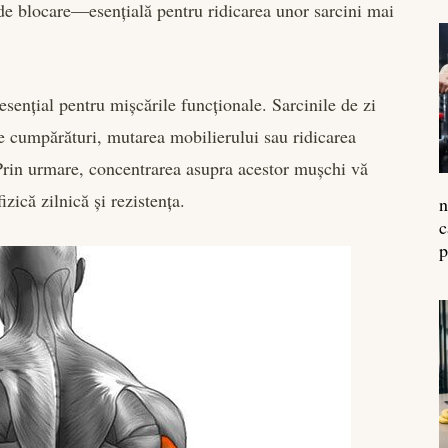
a de blocare—esențială pentru ridicarea unor sarcini mai
 esențial pentru mișcările funcționale. Sarcinile de zi
e cumpărături, mutarea mobilierului sau ridicarea
 Prin urmare, concentrarea asupra acestor mușchi vă
zică zilnică și rezistența.
n
c
p