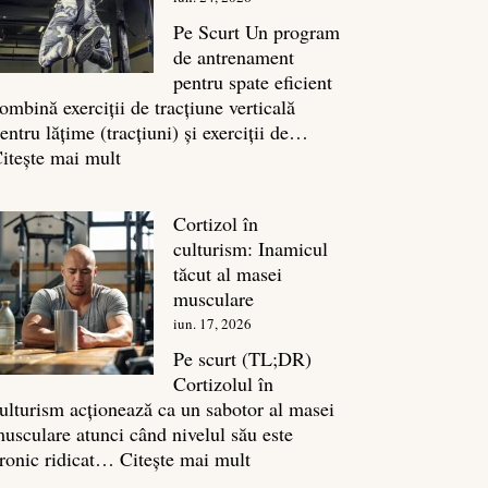
legătura
sa
Pe Scurt Un program
cu
de antrenament
masa
pentru spate eficient
musculară
ombină exerciții de tracțiune verticală
entru lățime (tracțiuni) și exerciții de…
:
itește mai mult
Exerciții
spate:
Cortizol în
Top
culturism: Inamicul
7
tăcut al masei
mișcări
musculare
pentru
iun. 17, 2026
un
spate
Pe scurt (TL;DR)
masiv
Cortizolul în
ulturism acționează ca un sabotor al masei
usculare atunci când nivelul său este
:
ronic ridicat…
Citește mai mult
Cortizol