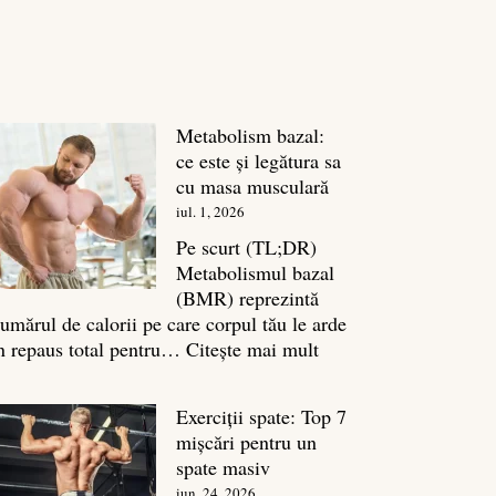
Metabolism bazal:
ce este și legătura sa
cu masa musculară
iul. 1, 2026
Pe scurt (TL;DR)
Metabolismul bazal
(BMR) reprezintă
umărul de calorii pe care corpul tău le arde
:
n repaus total pentru…
Citește mai mult
Metabolism
bazal:
Exerciții spate: Top 7
ce
mișcări pentru un
este
spate masiv
și
iun. 24, 2026