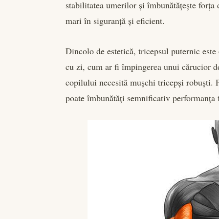
stabilitatea umerilor și îmbunătățește forț
mari în siguranță și eficient.
Dincolo de estetică, tricepsul puternic este
cu zi, cum ar fi împingerea unui cărucior d
copilului necesită mușchi tricepși robuști.
poate îmbunătăți semnificativ performanța fi