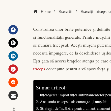
Home
Exercitii
Exerciții triceps: cr
Construirea unor brațe puternice și definite
și funcționalității generale. Printre mușchi
Facebook
se numără tricepsul. Acești mușchi puternici
Twitter
necesită împingere, de la deschiderea ușilo
Ești gata să acorzi brațelor atenția pe car
LinkedIn
triceps
concepute pentru a vă spori forța și 
Pinterest
Sumar articol:
Stumbleupon
Înțelegerea importanței antrenamentelor pent
Anatomia tricepsului: cunoaște-ți mușchii
Email
Strategii de încălzire pentru un antrenament 