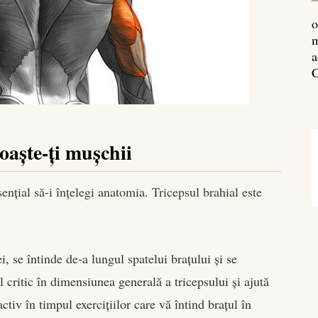
o
m
a
C
oaște-ți mușchii
esențial să-i înțelegi anatomia. Tricepsul brahial este
, se întinde de-a lungul spatelui brațului și se
 critic în dimensiunea generală a tricepsului și ajută
tiv în timpul exercițiilor care vă întind brațul în