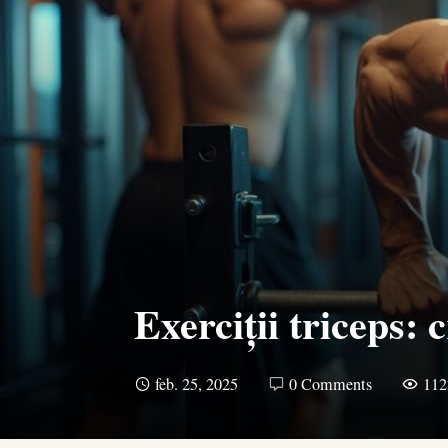
Exerciții triceps: c
feb. 25, 2025
0 Comments
112