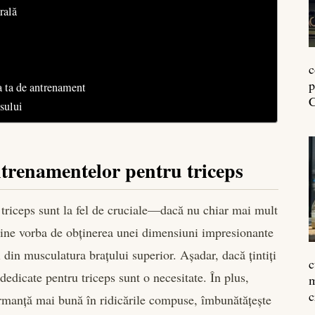
rală
c
p
na ta de antrenament
C
psului
ntrenamentelor pentru triceps
 triceps sunt la fel de cruciale—dacă nu chiar mai mult
vine vorba de obținerea unei dimensiuni impresionante
i din musculatura brațului superior. Așadar, dacă țintiți
c
dedicate pentru triceps sunt o necesitate. În plus,
m
c
ormanță mai bună în ridicările compuse, îmbunătățește