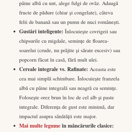
pâine albă cu unt, alege fulgi de ovăz. Adaugă
fructe de pădure (chiar și congelate), câteva
felii de banană sau un pumn de nuci românești.
Gustări inteligente:
Înlocuiește covrigeii sau
chipsurile cu migdale, semințe de floarea-
soarelui (crude, nu prăjite și sărate excesiv) sau
popcorn făcut în casă, fără mult ulei.
Cereale integrale vs. Rafinate:
Aceasta este
cea mai simplă schimbare. Înlocuiește franzela
albă cu pâine integrală sau neagră cu semințe.
Folosește orez brun în loc de cel alb și paste
integrale. Diferența de gust este minimă, dar
impactul asupra sănătății este major.
Mai multe legume
în mâncărurile clasice: