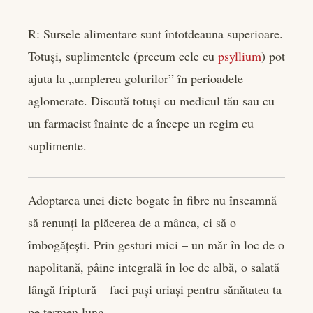
R: Sursele alimentare sunt întotdeauna superioare.
Totuși, suplimentele (precum cele cu
psyllium
) pot
ajuta la „umplerea golurilor” în perioadele
aglomerate. Discută totuși cu medicul tău sau cu
un farmacist înainte de a începe un regim cu
suplimente.
Adoptarea unei diete bogate în fibre nu înseamnă
să renunți la plăcerea de a mânca, ci să o
îmbogățești. Prin gesturi mici – un măr în loc de o
napolitană, pâine integrală în loc de albă, o salată
lângă friptură – faci pași uriași pentru sănătatea ta
pe termen lung.