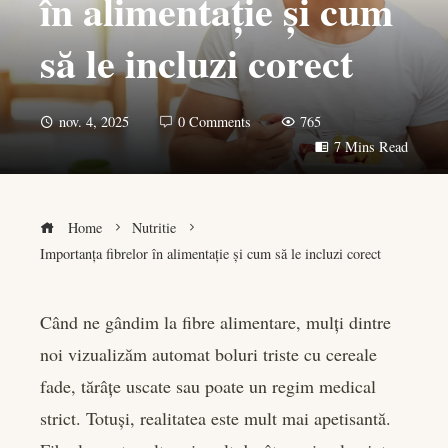
în alimentație și cum
să le incluzi corect
nov. 4, 2025
0 Comments
765
7 Mins Read
Home
Nutritie
Importanța fibrelor în alimentație și cum să le incluzi corect
Când ne gândim la fibre alimentare, mulți dintre
noi vizualizăm automat boluri triste cu cereale
book
fade, tărâțe uscate sau poate un regim medical
er
strict. Totuși, realitatea este mult mai apetisantă.