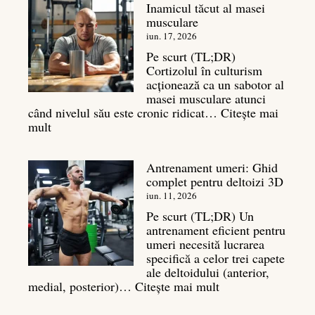
Inamicul tăcut al masei
7
musculare
mișcări
pentru
iun. 17, 2026
un
Pe scurt (TL;DR)
spate
Cortizolul în culturism
masiv
acționează ca un sabotor al
masei musculare atunci
când nivelul său este cronic ridicat…
Citește mai
:
mult
Cortizol
în
Antrenament umeri: Ghid
culturism:
complet pentru deltoizi 3D
Inamicul
tăcut
iun. 11, 2026
al
Pe scurt (TL;DR) Un
masei
antrenament eficient pentru
musculare
umeri necesită lucrarea
specifică a celor trei capete
ale deltoidului (anterior,
:
medial, posterior)…
Citește mai mult
Antrenament
umeri: