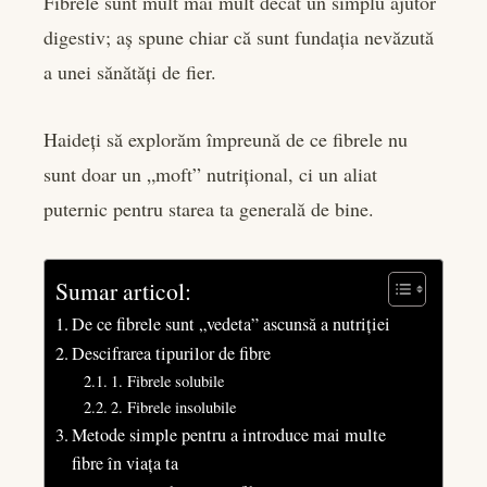
Fibrele sunt mult mai mult decât un simplu ajutor
edIn
digestiv; aș spune chiar că sunt fundația nevăzută
a unei sănătăți de fier.
rest
bleupon
Haideți să explorăm împreună de ce fibrele nu
sunt doar un „moft” nutrițional, ci un aliat
l
puternic pentru starea ta generală de bine.
Sumar articol:
De ce fibrele sunt „vedeta” ascunsă a nutriției
Descifrarea tipurilor de fibre
1. Fibrele solubile
2. Fibrele insolubile
Metode simple pentru a introduce mai multe
fibre în viața ta