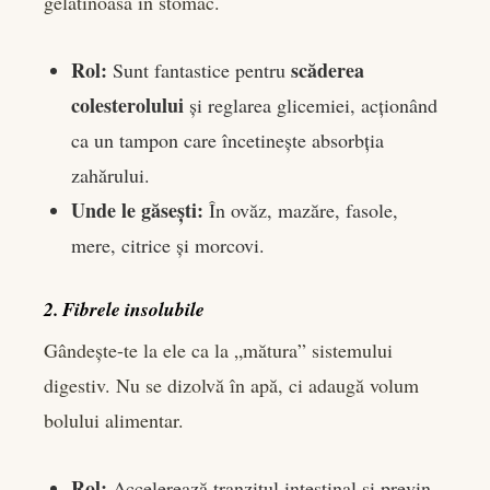
gelatinoasă în stomac.
Rol:
scăderea
Sunt fantastice pentru
colesterolului
și reglarea glicemiei, acționând
ca un tampon care încetinește absorbția
zahărului.
Unde le găsești:
În ovăz, mazăre, fasole,
mere, citrice și morcovi.
2. Fibrele insolubile
Gândește-te la ele ca la „mătura” sistemului
digestiv. Nu se dizolvă în apă, ci adaugă volum
bolului alimentar.
Rol:
Accelerează tranzitul intestinal și previn