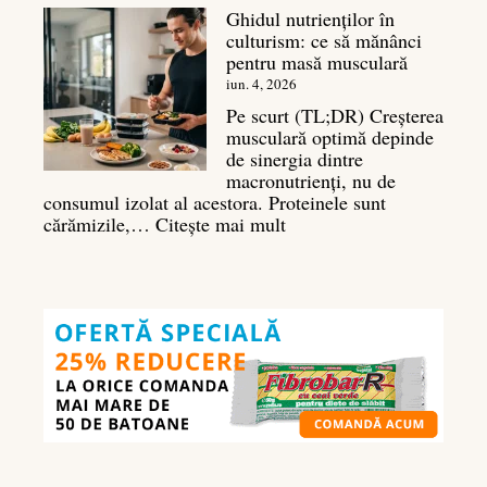
Ghidul nutrienților în
Ghid
culturism: ce să mănânci
complet
pentru masă musculară
pentru
deltoizi
iun. 4, 2026
3D
Pe scurt (TL;DR) Creșterea
musculară optimă depinde
de sinergia dintre
macronutrienți, nu de
consumul izolat al acestora. Proteinele sunt
:
cărămizile,…
Citește mai mult
Ghidul
nutrienților
în
culturism:
ce
să
mănânci
pentru
masă
musculară