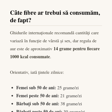
Câte fibre ar trebui să consumăm,
de fapt?
Ghidurile internaționale recomandă cantități care
variază în funcție de vârstă și sex, dar regula de
14 grame pentru fiecare
aur este de aproximativ
1000 kcal consumate
.
Orientativ, iată țintele zilnice:
Femei sub 50 de ani:
25 grame/zi
Femei peste 50 de ani:
21 grame/zi
Bărbați sub 50 de ani:
38 grame/zi
Bărbați peste 50 de ani:
30 grame/zi