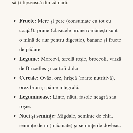
să-ți lipsească din cămară:
Fructe:
Mere și pere (consumate cu tot cu
coajă!), prune (clasicele prune românești sunt
o mină de aur pentru digestie), banane și fructe
de pădure.
Legume:
Morcovi, sfeclă roșie, broccoli, varză
de Bruxelles și cartofi dulci.
Cereale:
Ovăz, orz, hrișcă (foarte nutritivă),
orez brun și pâine integrală.
Leguminoase:
Linte, năut, fasole neagră sau
roșie.
Nuci și semințe:
Migdale, semințe de chia,
semințe de in (măcinate) și semințe de dovleac.