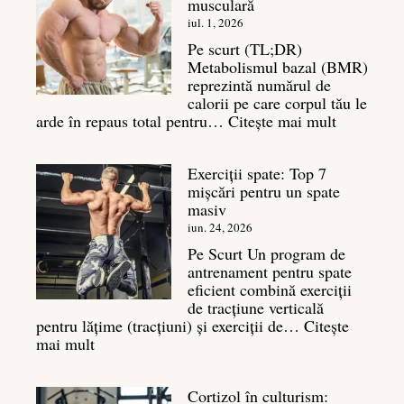
musculară
iul. 1, 2026
Pe scurt (TL;DR)
Metabolismul bazal (BMR)
reprezintă numărul de
calorii pe care corpul tău le
:
arde în repaus total pentru…
Citește mai mult
Metaboli
bazal:
Exerciții spate: Top 7
ce
mișcări pentru un spate
este
masiv
și
legătura
iun. 24, 2026
sa
Pe Scurt Un program de
cu
antrenament pentru spate
masa
eficient combină exerciții
musculară
de tracțiune verticală
pentru lățime (tracțiuni) și exerciții de…
Citește
:
mai mult
Exerciții
spate:
Cortizol în culturism:
Top