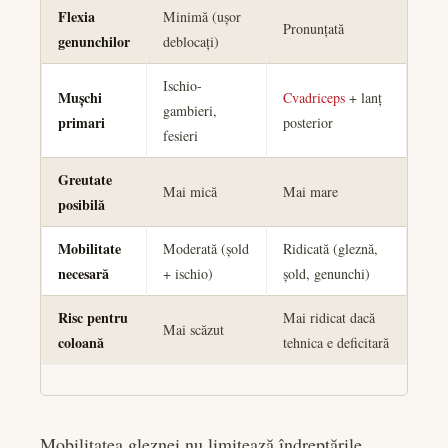
Flexia
Minimă (ușor
Pronunțată
genunchilor
deblocați)
Ischio-
Mușchi
Cvadriceps
+ lanț
gambieri,
primari
posterior
fesieri
Greutate
Mai mică
Mai mare
posibilă
Mobilitate
Moderată (șold
Ridicată (gleznă,
necesară
+ ischio)
șold, genunchi)
Risc pentru
Mai ridicat dacă
Mai scăzut
coloană
tehnica e deficitară
Mobilitatea gleznei nu limitează îndreptările