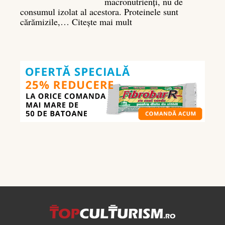
macronutrienți, nu de
consumul izolat al acestora. Proteinele sunt
:
cărămizile,…
Citește mai mult
Ghidul
nutrienților
în
culturism:
ce
să
mănânci
pentru
masă
musculară