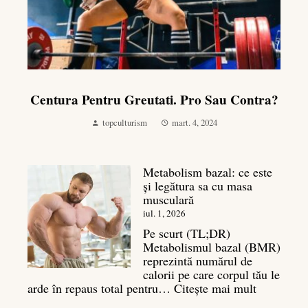
Centura Pentru Greutati. Pro Sau Contra?
topculturism
mart. 4, 2024
Metabolism bazal: ce este
și legătura sa cu masa
musculară
iul. 1, 2026
Pe scurt (TL;DR)
Metabolismul bazal (BMR)
reprezintă numărul de
calorii pe care corpul tău le
:
arde în repaus total pentru…
Citește mai mult
Metaboli