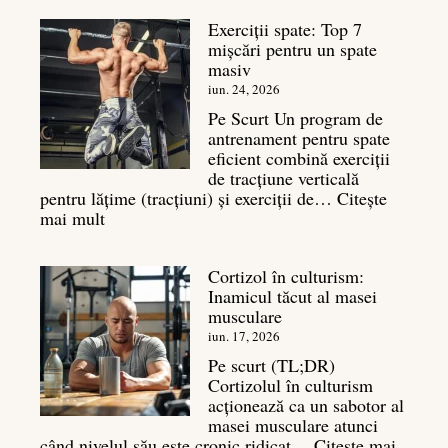
bazal:
Exerciții spate: Top 7
ce
mișcări pentru un spate
este
masiv
și
legătura
iun. 24, 2026
sa
Pe Scurt Un program de
cu
antrenament pentru spate
masa
eficient combină exerciții
musculară
de tracțiune verticală
pentru lățime (tracțiuni) și exerciții de…
Citește
:
mai mult
Exerciții
spate:
Cortizol în culturism:
Top
Inamicul tăcut al masei
7
musculare
mișcări
pentru
iun. 17, 2026
un
Pe scurt (TL;DR)
spate
Cortizolul în culturism
masiv
acționează ca un sabotor al
masei musculare atunci
când nivelul său este cronic ridicat…
Citește mai