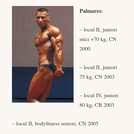
edIn
Palmares:
rest
– locul II, juniori
bleupon
mici +70 kg, CN
2000
l
– locul II, juniori
75 kg, CN 2003
– locul IV, juniori
80 kg, CB 2003
– locul II, bodyfitness seniori, CN 2005