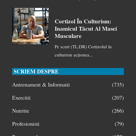
Cortizol În Culturism:
Inamicul Tăcut Al Masei
Musculare
Pe scurt (TL;DR) Cortizolul în
culturism acționea...
SCRIEM DESPRE
Antrenament & Informatii
(735)
Exercitii
(207)
Nutritie
(266)
Profesionisti
(79)