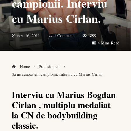
campionii. Interviu
cu Marius Cirlan.
nov. 16, 2011
1 Comment
1899
4 Mins Read
Home
Profesionisti
Sa ne cunoastem campionii. Interviu cu Marius Cirlan.
Interviu cu Marius Bogdan
Cirlan , multiplu medaliat
book
la CN de bodybuilding
er
classic.