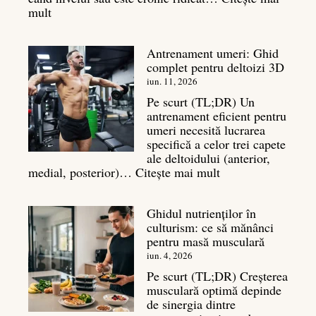
:
mult
Cortizol
în
Antrenament umeri: Ghid
culturism:
complet pentru deltoizi 3D
Inamicul
tăcut
iun. 11, 2026
al
Pe scurt (TL;DR) Un
masei
antrenament eficient pentru
musculare
umeri necesită lucrarea
specifică a celor trei capete
ale deltoidului (anterior,
:
medial, posterior)…
Citește mai mult
Antrenament
umeri:
Ghidul nutrienților în
Ghid
culturism: ce să mănânci
complet
pentru masă musculară
pentru
deltoizi
iun. 4, 2026
3D
Pe scurt (TL;DR) Creșterea
musculară optimă depinde
de sinergia dintre