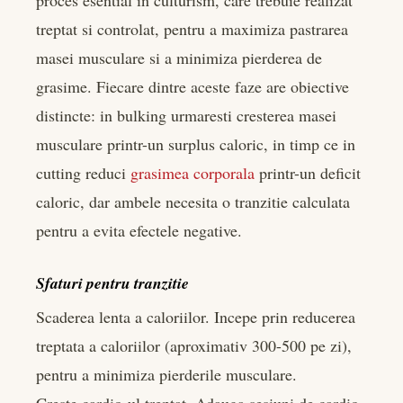
proces esential in culturism, care trebuie realizat
treptat si controlat, pentru a maximiza pastrarea
masei musculare si a minimiza pierderea de
grasime. Fiecare dintre aceste faze are obiective
distincte: in bulking urmaresti cresterea masei
musculare printr-un surplus caloric, in timp ce in
cutting reduci
grasimea corporala
printr-un deficit
caloric, dar ambele necesita o tranzitie calculata
pentru a evita efectele negative.
Sfaturi pentru tranzitie
Scaderea lenta a caloriilor. Incepe prin reducerea
treptata a caloriilor (aproximativ 300-500 pe zi),
pentru a minimiza pierderile musculare.
Creste cardio-ul treptat. Adauga sesiuni de cardio