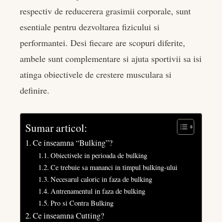
er
respectiv de reducerera grasimii corporale, sunt
esentiale pentru dezvoltarea fizicului si
edIn
performantei. Desi fiecare are scopuri diferite,
ambele sunt complementare si ajuta sportivii sa isi
rest
atinga obiectivele de crestere musculara si
bleupon
definire.
l
Sumar articol:
Ce inseamna “Bulking”?
Obiectivele in perioada de bulking
Ce trebuie sa mananci in timpul bulking-ului
Necesarul caloric in faza de bulking
Antrenamentul in faza de bulking
Pro si Contra Bulking
Ce inseamna Cutting?