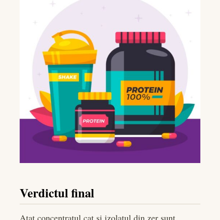
Verdictul final
Atat concentratul cat si izolatul din zer sunt