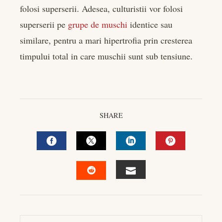
folosi superserii. Adesea, culturistii vor folosi
superserii pe
grupe de muschi
identice sau
similare, pentru a mari hipertrofia prin cresterea
timpului total in care muschii sunt sub tensiune.
SHARE
FACEBOOK
TWITTER
LINKEDIN
PINTEREST
EMAIL
STUMBLEUPON