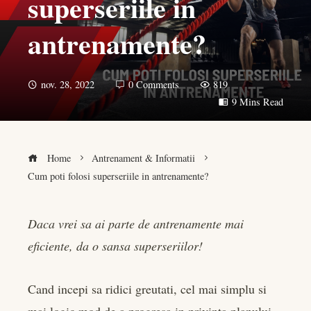
superseriile in
antrenamente?
nov. 28, 2022
0 Comments
819
9 Mins Read
Home
Antrenament & Informatii
Cum poti folosi superseriile in antrenamente?
Daca vrei sa ai parte de antrenamente mai
eficiente, da o sansa superseriilor!
book
er
Cand incepi sa ridici greutati, cel mai simplu si
mai logic mod de a progresa in privinta planului