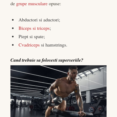
de
grupe musculare
opuse:
Abductori si aductori;
Biceps si triceps
;
Piept si spate;
Cvadriceps
si hamstrings.
Cand trebuie sa folosesti superseriile?