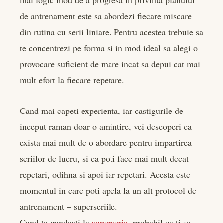
edIn
de antrenament este sa abordezi fiecare miscare
din rutina cu serii liniare. Pentru acestea trebuie sa
rest
te concentrezi pe forma si in mod ideal sa alegi o
bleupon
provocare suficient de mare incat sa depui cat mai
mult efort la fiecare repetare.
l
Cand mai capeti experienta, iar castigurile de
inceput raman doar o amintire, vei descoperi ca
exista mai mult de o abordare pentru impartirea
seriilor de lucru, si ca poti face mai mult decat
repetari, odihna si apoi iar repetari. Acesta este
momentul in care poti apela la un alt protocol de
antrenament – superseriile.
Cand te gandesti la
superserie
, probabil ca ti se