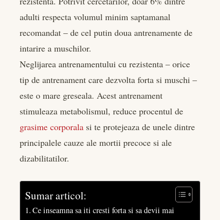
rezistenta. Potrivit cercetarilor, doar 6% dintre
edIn
adulti respecta volumul minim saptamanal
recomandat – de cel putin doua antrenamente de
rest
intarire a muschilor.
bleupon
Neglijarea antrenamentului cu rezistenta – orice
tip de antrenament care dezvolta forta si muschi –
l
este o mare greseala. Acest antrenament
stimuleaza metabolismul, reduce procentul de
grasime corporala
si te protejeaza de unele dintre
principalele cauze ale mortii precoce si ale
dizabilitatilor.
Sumar articol:
Ce inseamna sa iti cresti forta si sa devii mai