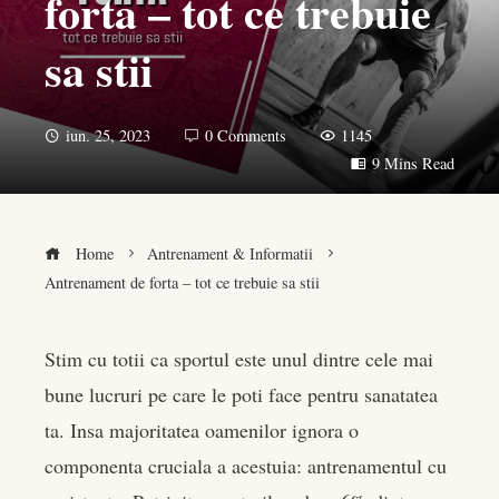
forta – tot ce trebuie
sa stii
iun. 25, 2023
0 Comments
1145
9 Mins Read
Home
Antrenament & Informatii
Antrenament de forta – tot ce trebuie sa stii
Stim cu totii ca sportul este unul dintre cele mai
bune lucruri pe care le poti face pentru sanatatea
book
ta. Insa majoritatea oamenilor ignora o
er
componenta cruciala a acestuia: antrenamentul cu