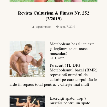
Revista Culturism & Fitness Nr. 252
(2/2019)
topculturism
sept. 7, 2019
Metabolism bazal: ce este
și legătura sa cu masa
musculară
iul. 1, 2026
Pe scurt (TL;DR)
Metabolismul bazal (BMR)
reprezintă numărul de
calorii pe care corpul tău le
:
arde în repaus total pentru…
Citește mai mult
Metaboli
bazal:
Exerciții spate: Top 7
ce
mișcări pentru un spate
este