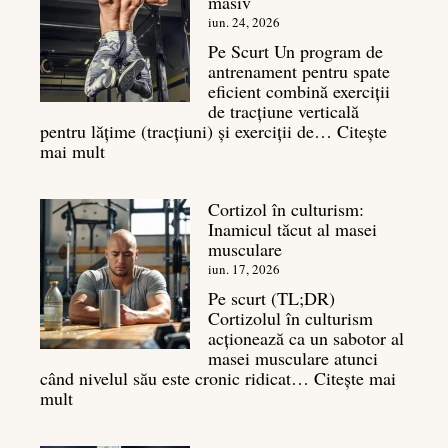
masiv
și
legătura
iun. 24, 2026
sa
Pe Scurt Un program de
cu
antrenament pentru spate
masa
eficient combină exerciții
musculară
de tracțiune verticală
pentru lățime (tracțiuni) și exerciții de…
Citește
:
mai mult
Exerciții
spate:
Cortizol în culturism:
Top
Inamicul tăcut al masei
7
musculare
mișcări
pentru
iun. 17, 2026
un
Pe scurt (TL;DR)
spate
Cortizolul în culturism
masiv
acționează ca un sabotor al
masei musculare atunci
când nivelul său este cronic ridicat…
Citește mai
:
mult
Cortizol
în