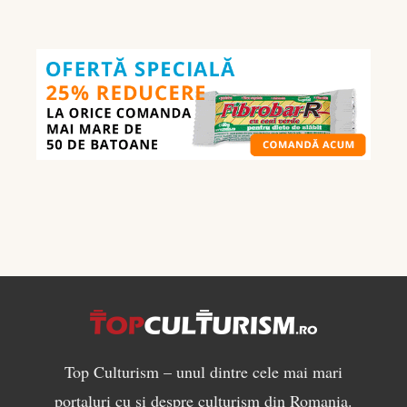
nutrienților
în
culturism:
ce
să
mănânci
pentru
masă
musculară
Top Culturism – unul dintre cele mai mari
portaluri cu si despre culturism din Romania.