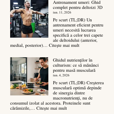
Antrenament umeri: Ghid
culturism:
complet pentru deltoizi 3D
Inamicul
tăcut
iun. 11, 2026
al
Pe scurt (TL;DR) Un
masei
antrenament eficient pentru
musculare
umeri necesită lucrarea
specifică a celor trei capete
ale deltoidului (anterior,
:
medial, posterior)…
Citește mai mult
Antrenament
umeri:
Ghidul nutrienților în
Ghid
culturism: ce să mănânci
complet
pentru masă musculară
pentru
deltoizi
iun. 4, 2026
3D
Pe scurt (TL;DR) Creșterea
musculară optimă depinde
de sinergia dintre
macronutrienți, nu de
consumul izolat al acestora. Proteinele sunt
:
cărămizile,…
Citește mai mult
Ghidul