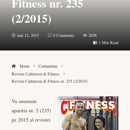
Fitness nr. 235
(2/2015)
mai 12, 2015
0 Comments
2658
1 Min Read
Home
Comunitate
Revista Culturism & Fitness
Revista Culturism & Fitness nr. 235 (2/2015)
Va anuntam
aparitia nr. 2 (235)
book
pe 2015 al revistei
er