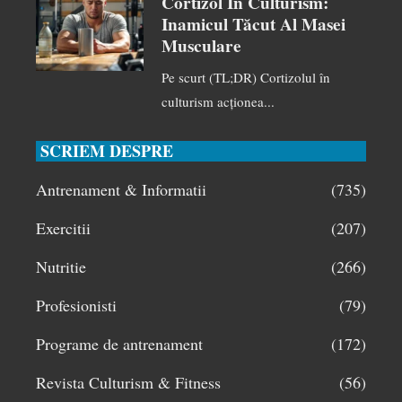
Cortizol În Culturism:
Inamicul Tăcut Al Masei
Musculare
Pe scurt (TL;DR) Cortizolul în
culturism acționea...
SCRIEM DESPRE
Antrenament & Informatii
(735)
Exercitii
(207)
Nutritie
(266)
Profesionisti
(79)
Programe de antrenament
(172)
Revista Culturism & Fitness
(56)