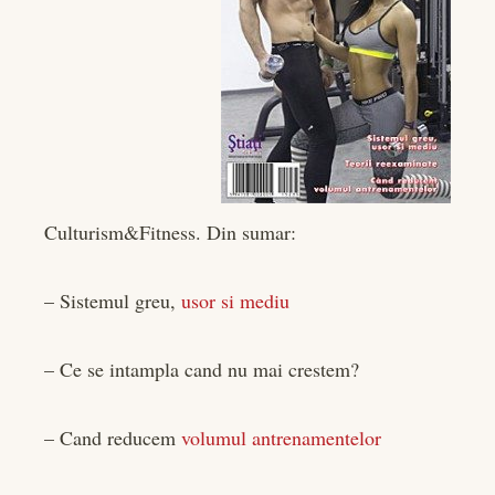
edIn
rest
bleupon
l
Culturism&Fitness. Din sumar:
– Sistemul greu,
usor si mediu
– Ce se intampla cand nu mai crestem?
– Cand reducem
volumul antrenamentelor