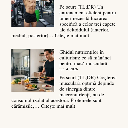
al
Pe scurt (TL;DR) Un
masei
antrenament eficient pentru
musculare
umeri necesită lucrarea
specifică a celor trei capete
ale deltoidului (anterior,
:
medial, posterior)…
Citește mai mult
Antrenament
umeri:
Ghidul nutrienților în
Ghid
culturism: ce să mănânci
complet
pentru masă musculară
pentru
deltoizi
iun. 4, 2026
3D
Pe scurt (TL;DR) Creșterea
musculară optimă depinde
de sinergia dintre
macronutrienți, nu de
consumul izolat al acestora. Proteinele sunt
:
cărămizile,…
Citește mai mult
Ghidul
nutrienților
în