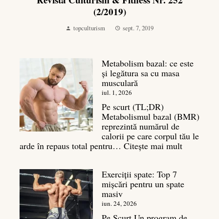
Revista Culturism & Fitness Nr. 252
(2/2019)
topculturism
sept. 7, 2019
Metabolism bazal: ce este
și legătura sa cu masa
musculară
iul. 1, 2026
Pe scurt (TL;DR)
Metabolismul bazal (BMR)
reprezintă numărul de
calorii pe care corpul tău le
:
arde în repaus total pentru…
Citește mai mult
Metaboli
bazal:
Exerciții spate: Top 7
ce
mișcări pentru un spate
este
masiv
și
legătura
iun. 24, 2026
sa
Pe Scurt Un program de