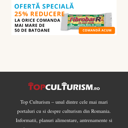
culturism:
ce
să
mănânci
pentru
masă
musculară
Top Culturism – unul dintre cele mai mari
portaluri cu si despre culturism din Romania.
Informatii, planuri alimentare, antrenamente si