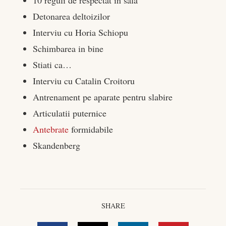
edIn
Detonarea deltoizilor
Interviu cu Horia Schiopu
rest
Schimbarea in bine
bleupon
Stiati ca…
Interviu cu Catalin Croitoru
l
Antrenament pe aparate pentru slabire
Articulatii puternice
Antebrate
formidabile
Skandenberg
SHARE