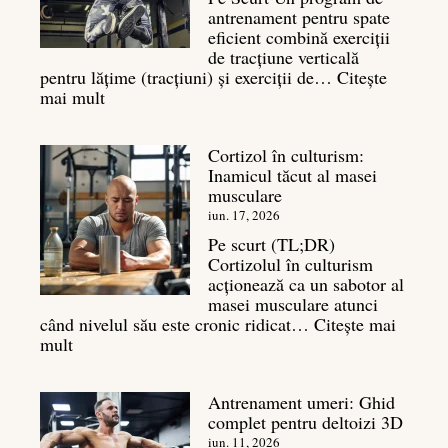
cu
antrenament pentru spate
masa
eficient combină exerciții
musculară
de tracțiune verticală
pentru lățime (tracțiuni) și exerciții de…
Citește
:
mai mult
Exerciții
spate:
Cortizol în culturism:
Top
Inamicul tăcut al masei
7
musculare
mișcări
pentru
iun. 17, 2026
un
Pe scurt (TL;DR)
spate
Cortizolul în culturism
masiv
acționează ca un sabotor al
masei musculare atunci
când nivelul său este cronic ridicat…
Citește mai
:
mult
Cortizol
în
Antrenament umeri: Ghid
culturism:
complet pentru deltoizi 3D
Inamicul
tăcut
iun. 11, 2026