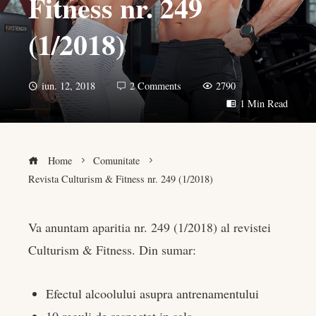
Fitness nr. 249
(1/2018)
iun. 12, 2018
2 Comments
2790
1 Min Read
Home
Comunitate
Revista Culturism & Fitness nr. 249 (1/2018)
Va anuntam aparitia nr. 249 (1/2018) al revistei
Culturism & Fitness. Din sumar:
book
er
Efectul alcoolului asupra antrenamentului
10 reguli de respectat in sala