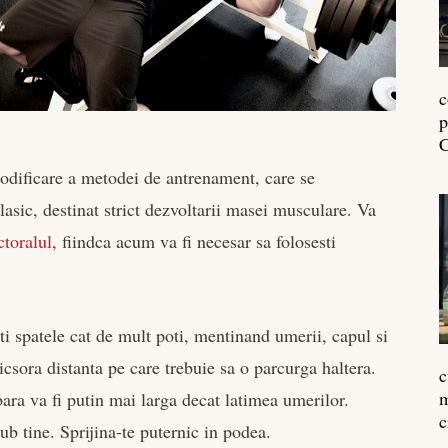
c
p
C
modificare a metodei de antrenament, care se
lasic, destinat strict dezvoltarii masei musculare. Va
ctoralul
, fiindca acum va fi necesar sa folosesti
ti spatele cat de mult poti, mentinand umerii, capul si
csora distanta pe care trebuie sa o parcurga haltera.
c
m
 bara va fi putin mai larga decat latimea umerilor.
c
ub tine. Sprijina-te puternic in podea.