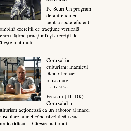
legătura
sa
Pe Scurt Un program
cu
de antrenament
masa
pentru spate eficient
musculară
ombină exerciții de tracțiune verticală
entru lățime (tracțiuni) și exerciții de…
:
itește mai mult
Exerciții
spate:
Cortizol în
Top
culturism: Inamicul
7
tăcut al masei
mișcări
musculare
pentru
iun. 17, 2026
un
spate
Pe scurt (TL;DR)
masiv
Cortizolul în
ulturism acționează ca un sabotor al masei
usculare atunci când nivelul său este
:
ronic ridicat…
Citește mai mult
Cortizol