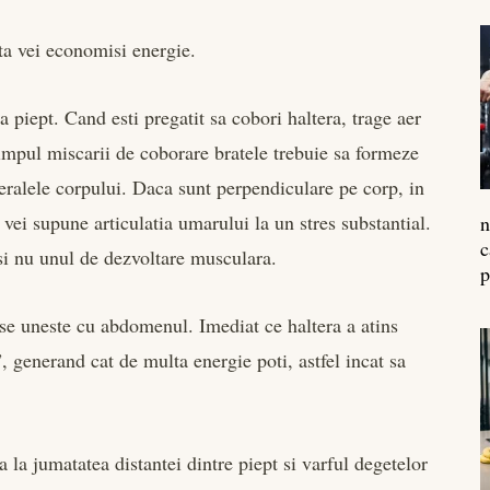
sta vei economisi energie.
 piept. Cand esti pregatit sa cobori haltera, trage aer
timpul miscarii de coborare bratele trebuie sa formeze
eralele corpului. Daca sunt perpendiculare pe corp, in
 vei supune articulatia umarului la un stres substantial.
n
c
 si nu unul de dezvoltare musculara.
p
se uneste cu abdomenul. Imediat ce haltera a atins
”, generand cat de multa energie poti, astfel incat sa
la jumatatea distantei dintre piept si varful degetelor