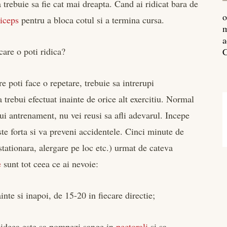
 trebuie sa fie cat mai dreapta. Cand ai ridicat bara de
o
riceps
pentru a bloca cotul si a termina cursa.
m
a
are o poti ridica?
C
e poti face o repetare, trebuie sa intrerupi
trebui efectuat inainte de orice alt exercitiu. Normal
unui antrenament, nu vei reusi sa afli adevarul. Incepe
este forta si va preveni accidentele. Cinci minute de
tationara, alergare pe loc etc.) urmat de cateva
e
sunt tot ceea ce ai nevoie:
ainte si inapoi, de 15-20 in fiecare directie;
a, ideea este sa pompezi sange in
pectorali
si sa