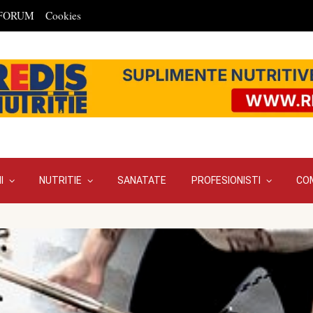
FORUM
Cookies
I
NUTRITIE
SANATATE
PROFESIONISTI
CO