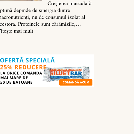
Creșterea musculară
ptimă depinde de sinergia dintre
acronutrienți, nu de consumul izolat al
cestora. Proteinele sunt cărămizile,…
:
itește mai mult
Ghidul
nutrienților
în
culturism:
ce
să
mănânci
pentru
masă
musculară