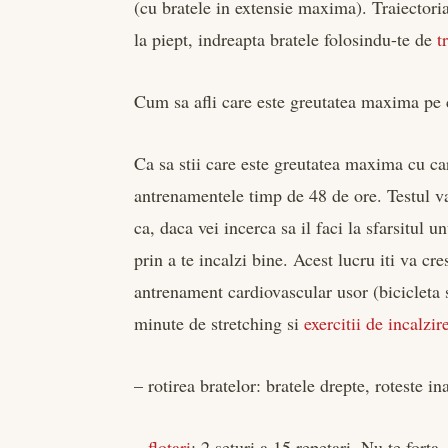
(cu bratele in extensie maxima). Traiectoria
la piept, indreapta bratele folosindu-te de
t
Cum sa afli care este greutatea maxima pe c
Ca sa stii care este greutatea maxima cu car
antrenamentele timp de 48 de ore. Testul va 
ca, daca vei incerca sa il faci la sfarsitul 
prin a te incalzi bine. Acest lucru iti va cr
antrenament cardiovascular usor (bicicleta s
minute de stretching si
exercitii de incalzir
– rotirea bratelor: bratele drepte, roteste in
–
flotari
: 2 seturi a 15 repetari. Nu te fort