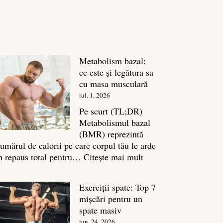
Metabolism bazal:
ce este și legătura sa
cu masa musculară
iul. 1, 2026
Pe scurt (TL;DR)
Metabolismul bazal
(BMR) reprezintă
umărul de calorii pe care corpul tău le arde
:
n repaus total pentru…
Citește mai mult
Metabolism
bazal:
Exerciții spate: Top 7
ce
mișcări pentru un
este
spate masiv
și
iun. 24, 2026