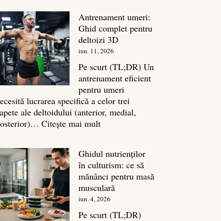
în
Antrenament umeri:
culturism:
Ghid complet pentru
Inamicul
deltoizi 3D
tăcut
iun. 11, 2026
al
masei
Pe scurt (TL;DR) Un
musculare
antrenament eficient
pentru umeri
ecesită lucrarea specifică a celor trei
apete ale deltoidului (anterior, medial,
:
osterior)…
Citește mai mult
Antrenament
umeri:
Ghidul nutrienților
Ghid
în culturism: ce să
complet
mănânci pentru masă
pentru
musculară
deltoizi
iun. 4, 2026
3D
Pe scurt (TL;DR)