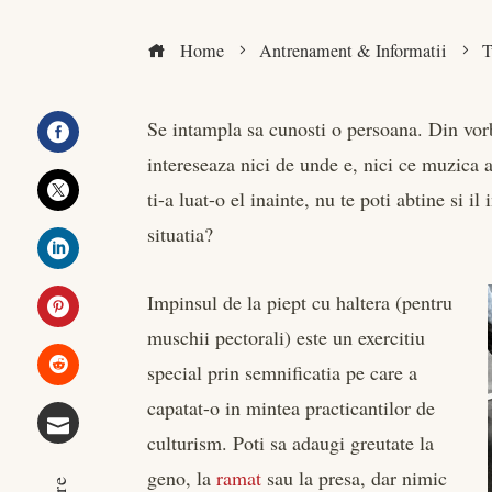
Home
Antrenament & Informatii
T
Se intampla sa cunosti o persoana. Din vorb
intereseaza nici de unde e, nici ce muzica 
Facebook
ti-a luat-o el inainte, nu te poti abtine si 
Twitter
situatia?
LinkedIn
Impinsul de la piept cu haltera (pentru
muschii pectorali) este un exercitiu
Pinterest
special prin semnificatia pe care a
Stumbleupon
capatat-o in mintea practicantilor de
culturism. Poti sa adaugi greutate la
Email
geno, la
ramat
sau la presa, dar nimic