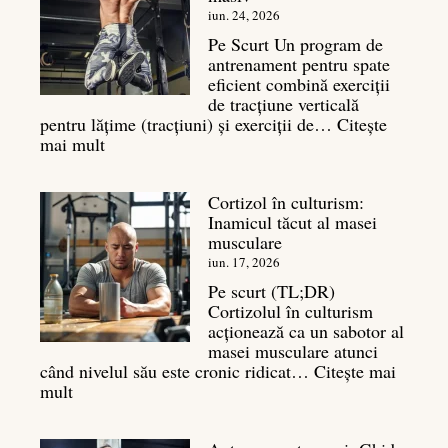
legătura
iun. 24, 2026
sa
Pe Scurt Un program de
cu
antrenament pentru spate
masa
eficient combină exerciții
musculară
de tracțiune verticală
pentru lățime (tracțiuni) și exerciții de…
Citește
:
mai mult
Exerciții
spate:
Cortizol în culturism:
Top
Inamicul tăcut al masei
7
musculare
mișcări
pentru
iun. 17, 2026
un
Pe scurt (TL;DR)
spate
Cortizolul în culturism
masiv
acționează ca un sabotor al
masei musculare atunci
când nivelul său este cronic ridicat…
Citește mai
:
mult
Cortizol
în