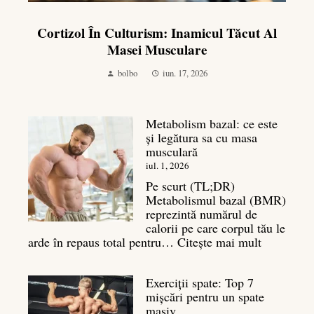
Cortizol În Culturism: Inamicul Tăcut Al
Masei Musculare
bolbo
iun. 17, 2026
Metabolism bazal: ce este
și legătura sa cu masa
musculară
iul. 1, 2026
Pe scurt (TL;DR)
Metabolismul bazal (BMR)
reprezintă numărul de
calorii pe care corpul tău le
:
arde în repaus total pentru…
Citește mai mult
Metaboli
bazal:
Exerciții spate: Top 7
ce
mișcări pentru un spate
este
masiv
și