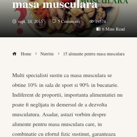
masa musculara
sept. 24, 2015
5 Comments
19574
6 Mins Read
Home
Nutritie
15 alimente pentru masa musculara
Multi specialisti sustin ca masa musculara se
obtine 10% in sala de sport si 90% in bucatarie.
book
Indiferent de proportii, importanta alimentatiei nu
er
poate fi neglijata in demersul de a dezvolta
musculatura. Asadar, astazi vorbim despre
edIn
alimente pentru masa musculara care, in
combinatie cu efortul fizic sustinut, garanteaza
rest