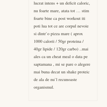
lucrat intens + un deficit caloric,
nu foarte mare, atata tot … stim
foarte bine ca post workout iti
poti lua tot ce are corpul nevoie
si dintr`o pizza mare ( aprox
1000 calorii / 50gr proteina /
40gr lipide / 120gr carbo) ..mai
ales ca un cheat meal o data pe
saptamana , mi se pare o alegere
mai buna decat un shake proteic
de ala de nu`l recunoaste
organismul.