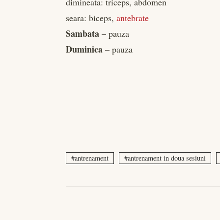
dimineata: triceps, abdomen
seara: biceps,
antebrate
Sambata
– pauza
Duminica
– pauza
antrenament
antrenament in doua sesiuni