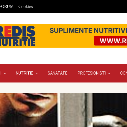
FORUM
Cookies
I
NUTRITIE
SANATATE
PROFESIONISTI
CO