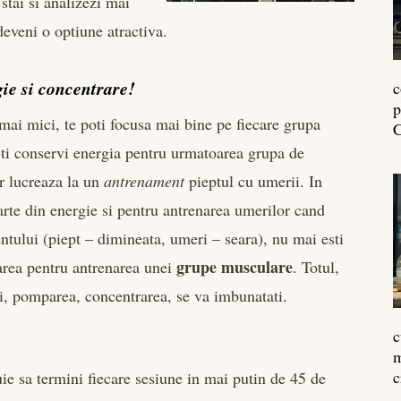
stai si analizezi mai
deveni o optiune atractiva.
ie si concentrare!
c
p
mai mici, te poti focusa mai bine pe fiecare grupa
C
ti conservi energia pentru urmatoarea grupa de
or lucreaza la un
antrenament
pieptul cu umerii. In
rte din energie si pentru antrenarea umerilor cand
ntului (piept – dimineata, umeri – seara), nu mai esti
grupe musculare
trarea pentru antrenarea unei
. Totul,
ari, pomparea, concentrarea, se va imbunatati.
c
m
c
uie sa termini fiecare sesiune in mai putin de 45 de