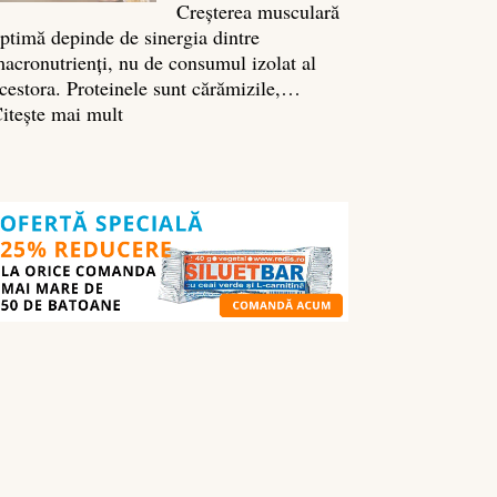
Creșterea musculară
ptimă depinde de sinergia dintre
acronutrienți, nu de consumul izolat al
cestora. Proteinele sunt cărămizile,…
:
itește mai mult
Ghidul
nutrienților
în
culturism:
ce
să
mănânci
pentru
masă
musculară