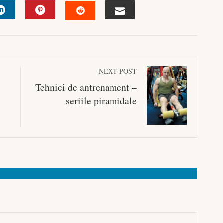
R
LINKEDIN
PINTEREST
EMAIL
STUMBLEUPON
NEXT POST
Tehnici de antrenament –
seriile piramidale