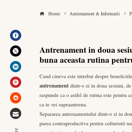
Home
Antrenament & Informatii
P
Facebook
Antrenament in doua sesiu
buna aceasta rutina pentr
Twitter
Cand cineva este intrebat despre beneficiile
LinkedIn
antrenament
dintr-o zi in doua sesiuni, de
Pinterest
raspunde ca o astfel de rutina este pentru c
ca te vei supraantrena.
Stumbleupon
Separarea antrenamentului dintr-o zi in dou
parea contraproductiva pentru culturistii na
Email