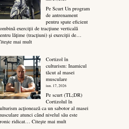
legătura
sa
Pe Scurt Un program
cu
de antrenament
masa
pentru spate eficient
musculară
ombină exerciții de tracțiune verticală
entru lățime (tracțiuni) și exerciții de…
:
itește mai mult
Exerciții
spate:
Cortizol în
Top
culturism: Inamicul
7
tăcut al masei
mișcări
musculare
pentru
iun. 17, 2026
un
spate
Pe scurt (TL;DR)
masiv
Cortizolul în
ulturism acționează ca un sabotor al masei
usculare atunci când nivelul său este
:
ronic ridicat…
Citește mai mult
Cortizol