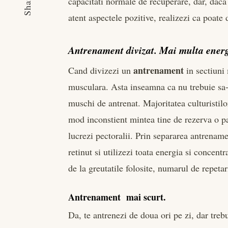
Share
capacitati normale de recuperare, dar, daca 
atent aspectele pozitive, realizezi ca poate 
Antrenament divizat. Mai multa energ
antrenament
Cand divizezi un
in sectiuni 
musculara. Asta inseamna ca nu trebuie sa-
muschi de antrenat. Majoritatea culturistil
mod inconstient mintea tine de rezerva o pa
lucrezi pectoralii. Prin separarea antrename
retinut si utilizezi toata energia si concen
de la greutatile folosite, numarul de repet
Antrenament mai scurt.
Da, te antrenezi de doua ori pe zi, dar treb