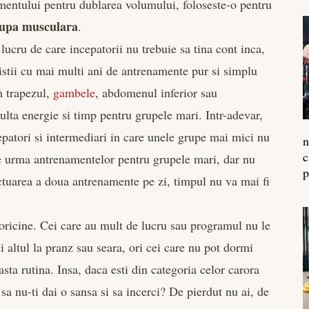
amentului pentru dublarea volumului, foloseste-o pentru
upa musculara
.
 lucru de care incepatorii nu trebuie sa tina cont inca,
ristii cu mai multi ani de antrenamente pur si simplu
m trapezul,
gambele
, abdomenul inferior sau
ulta energie si timp pentru grupele mari. Intr-adevar,
patori si intermediari in care unele grupe mai mici nu
n
c
pe urma antrenamentelor pentru grupele mari, dar nu
p
efectuarea a doua antrenamente pe zi, timpul nu va mai fi
 oricine. Cei care au mult de lucru sau programul nu le
 altul la pranz sau seara, ori cei care nu pot dormi
ta rutina. Insa, daca esti din categoria celor carora
 sa nu-ti dai o sansa si sa incerci? De pierdut nu ai, de