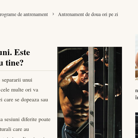
rograme de antrenament
Antrenament de doua ori pe zi
ni. Este
u tine?
 separarii unui
 cele multe ori va
n
î
ei care se dopeaza sau
a sesiuni diferite poate
turali care au