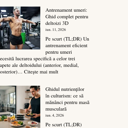
în
Antrenament umeri:
culturism:
Ghid complet pentru
Inamicul
deltoizi 3D
tăcut
iun. 11, 2026
al
masei
Pe scurt (TL;DR) Un
musculare
antrenament eficient
pentru umeri
ecesită lucrarea specifică a celor trei
apete ale deltoidului (anterior, medial,
:
osterior)…
Citește mai mult
Antrenament
umeri:
Ghidul nutrienților
Ghid
în culturism: ce să
complet
mănânci pentru masă
pentru
musculară
deltoizi
iun. 4, 2026
3D
Pe scurt (TL;DR)