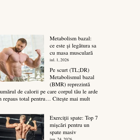
Metabolism bazal:
ce este și legătura sa
cu masa musculară
iul. 1, 2026
Pe scurt (TL;DR)
Metabolismul bazal
(BMR) reprezintă
umărul de calorii pe care corpul tău le arde
:
n repaus total pentru…
Citește mai mult
Metabolism
bazal:
Exerciții spate: Top 7
ce
mișcări pentru un
este
spate masiv
și
iun. 24, 2026