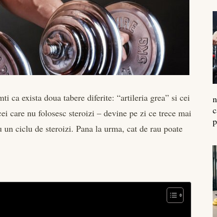
ti ca exista doua tabere diferite: “artileria grea” si cei
n
c
ei care nu folosesc steroizi – devine pe zi ce trece mai
p
 tu un ciclu de steroizi. Pana la urma, cat de rau poate