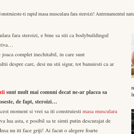
onstruieste-ti rapid masa musculara fara steroizi! Antrenamentul natu
ara fara steroizi, e bine sa stii ca bodybuildingul
triva…
 joaca complet inechitabil, in care sunt
 altii despre care, desi nu stii sigur, tot banuiesti ca ar
n
zii
sunt mult mai comuni decat ne-ar placea sa
î
oseste, de fapt, steroizi…
acest moment si vrei sa iti construiesti
masa musculara
 va lua asta, e posibil sa te simti putin descurajat de
a nu iti face griji! Ai facut o alegere foarte