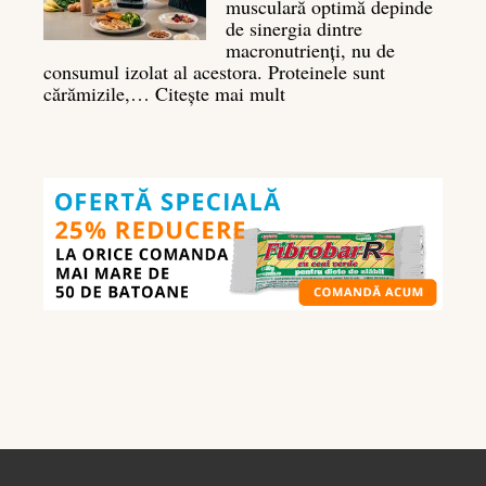
musculară optimă depinde
de sinergia dintre
macronutrienți, nu de
consumul izolat al acestora. Proteinele sunt
:
cărămizile,…
Citește mai mult
Ghidul
nutrienților
în
culturism:
ce
să
mănânci
pentru
masă
musculară