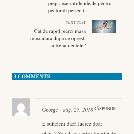
piept: exercitiile ideale pentru
pectorali perfecti
NEXT POST
Cat de rapid pierzi masa
musculara dupa ce opresti
antrenamentele?
3 COMMENTS
RĂSPUNDE
George
-
aug. 27, 2018
E suficient dacă lucrez doar
plank? Sau daca variez tipurile de