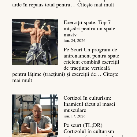
:
arde în repaus total pentru…
Citește mai mult
Metaboli
bazal:
Exerciții spate: Top 7
ce
mișcări pentru un spate
este
masiv
și
legătura
iun. 24, 2026
sa
Pe Scurt Un program de
cu
antrenament pentru spate
masa
eficient combină exerciții
musculară
de tracțiune verticală
pentru lățime (tracțiuni) și exerciții de…
Citește
:
mai mult
Exerciții
spate:
Cortizol în culturism:
Top
Inamicul tăcut al masei
7
musculare
mișcări
pentru
iun. 17, 2026
un
Pe scurt (TL;DR)
spate
Cortizolul în culturism
masiv
acționează ca un sabotor al