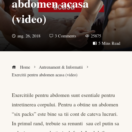
abdomen acasa
(video)
aug. 26, 2018
3 Comments
25875
5 Mins Read
Home
Antrenament & Informatii
Exercitii pentru abdomen acasa (video)
Exercitiile pentru abdomen sunt esentiale pentru
intretinerea corpului. Pentru a obtine un abdomen
book
“six packs” este bine sa tii cont de cateva lucruri.
er
In primul rand, trebuie sa renunti sau cel putin sa