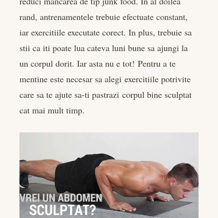
reduci mancarea de tip junk food. In al doilea
edIn
rand, antrenamentele trebuie efectuate constant,
iar exercitiile executate corect. In plus, trebuie sa
rest
stii ca iti poate lua cateva luni bune sa ajungi la
bleupon
un corpul dorit. Iar asta nu e tot! Pentru a te
mentine este necesar sa alegi exercitiile potrivite
l
care sa te ajute sa-ti pastrazi corpul bine sculptat
cat mai mult timp.