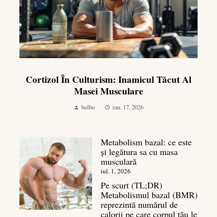
Cortizol În Culturism: Inamicul Tăcut Al
Masei Musculare
bolbo
iun. 17, 2026
Metabolism bazal: ce este
și legătura sa cu masa
musculară
iul. 1, 2026
Pe scurt (TL;DR)
Metabolismul bazal (BMR)
reprezintă numărul de
calorii pe care corpul tău le