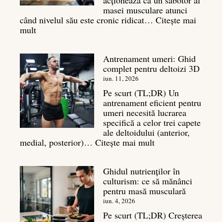
masei musculare atunci
când nivelul său este cronic ridicat…
Citește mai
:
mult
Cortizol
în
Antrenament umeri: Ghid
culturism:
complet pentru deltoizi 3D
Inamicul
tăcut
iun. 11, 2026
al
Pe scurt (TL;DR) Un
masei
antrenament eficient pentru
musculare
umeri necesită lucrarea
specifică a celor trei capete
ale deltoidului (anterior,
:
medial, posterior)…
Citește mai mult
Antrenament
umeri:
Ghidul nutrienților în
Ghid
culturism: ce să mănânci
complet
pentru masă musculară
pentru
deltoizi
iun. 4, 2026
3D
Pe scurt (TL;DR) Creșterea