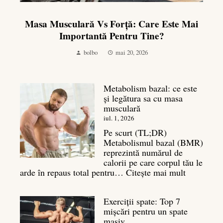
Masa Musculară Vs Forță: Care Este Mai
Importantă Pentru Tine?
bolbo
mai 20, 2026
Metabolism bazal: ce este
și legătura sa cu masa
musculară
iul. 1, 2026
Pe scurt (TL;DR)
Metabolismul bazal (BMR)
reprezintă numărul de
calorii pe care corpul tău le
:
arde în repaus total pentru…
Citește mai mult
Metaboli
bazal:
Exerciții spate: Top 7
ce
mișcări pentru un spate
este
masiv
și