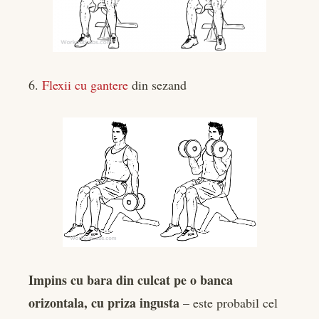
6.
Flexii cu gantere
din sezand
Impins cu bara din culcat pe o banca
orizontala, cu priza ingusta
– este probabil cel