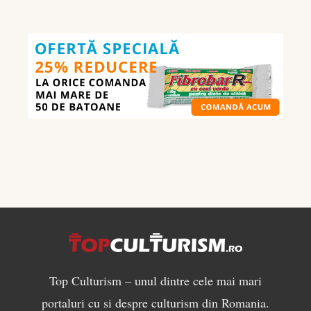
nutrienților
în
culturism:
ce
să
mănânci
pentru
masă
musculară
Top Culturism – unul dintre cele mai mari
portaluri cu si despre culturism din Romania.