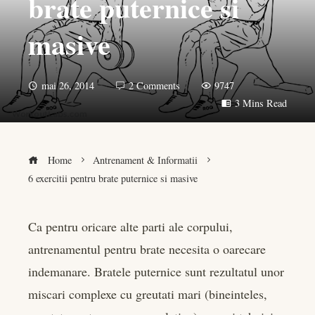
brate puternice si
masive
mai 26, 2014
2 Comments
9747
3 Mins Read
Home
Antrenament & Informatii
6 exercitii pentru brate puternice si masive
Ca pentru oricare alte parti ale corpului,
antrenamentul pentru brate necesita o oarecare
book
indemanare. Bratele puternice sunt rezultatul unor
er
miscari complexe cu greutati mari (bineinteles,