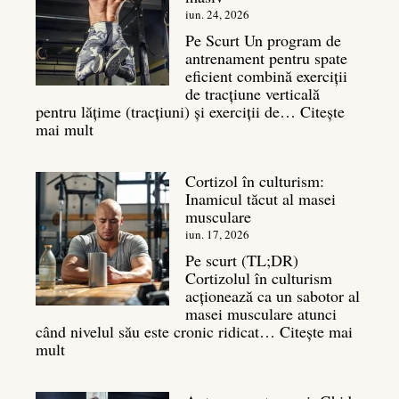
legătura
iun. 24, 2026
sa
Pe Scurt Un program de
cu
antrenament pentru spate
masa
eficient combină exerciții
musculară
de tracțiune verticală
pentru lățime (tracțiuni) și exerciții de…
Citește
:
mai mult
Exerciții
spate:
Cortizol în culturism:
Top
Inamicul tăcut al masei
7
musculare
mișcări
pentru
iun. 17, 2026
un
Pe scurt (TL;DR)
spate
Cortizolul în culturism
masiv
acționează ca un sabotor al
masei musculare atunci
când nivelul său este cronic ridicat…
Citește mai
:
mult
Cortizol
în