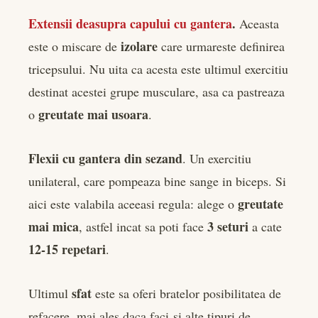
Extensii deasupra capului cu gantera
.
Aceasta
izolare
este o miscare de
care urmareste definirea
tricepsului. Nu uita ca acesta este ultimul exercitiu
destinat acestei grupe musculare, asa ca pastreaza
greutate mai usoara
o
.
Flexii cu gantera din sezand
. Un exercitiu
unilateral, care pompeaza bine sange in biceps. Si
greutate
aici este valabila aceeasi regula: alege o
mai mica
3 seturi
, astfel incat sa poti face
a cate
12-15 repetari
.
sfat
Ultimul
este sa oferi bratelor posibilitatea de
refacere, mai ales daca faci si alte tipuri de