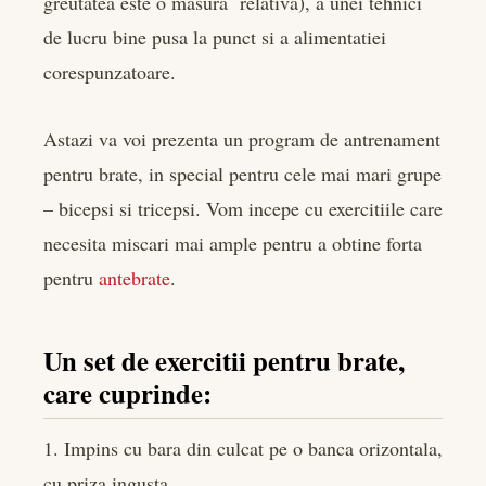
greutatea este o masura relativa), a unei tehnici
edIn
de lucru bine pusa la punct si a alimentatiei
corespunzatoare.
rest
bleupon
Astazi va voi prezenta un program de antrenament
pentru brate, in special pentru cele mai mari grupe
l
– bicepsi si tricepsi. Vom incepe cu exercitiile care
necesita miscari mai ample pentru a obtine forta
pentru
antebrate
.
Un set de exercitii pentru brate,
care cuprinde:
1. Impins cu bara din culcat pe o banca orizontala,
cu priza ingusta