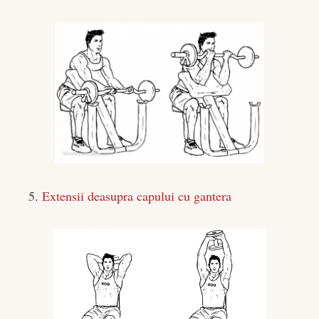
5.
Extensii deasupra capului cu gantera