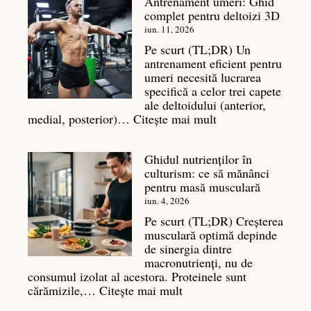
Antrenament umeri: Ghid
culturism:
complet pentru deltoizi 3D
Inamicul
tăcut
iun. 11, 2026
al
Pe scurt (TL;DR) Un
masei
antrenament eficient pentru
musculare
umeri necesită lucrarea
specifică a celor trei capete
ale deltoidului (anterior,
:
medial, posterior)…
Citește mai mult
Antrenament
umeri:
Ghidul nutrienților în
Ghid
culturism: ce să mănânci
complet
pentru masă musculară
pentru
deltoizi
iun. 4, 2026
3D
Pe scurt (TL;DR) Creșterea
musculară optimă depinde
de sinergia dintre
macronutrienți, nu de
consumul izolat al acestora. Proteinele sunt
:
cărămizile,…
Citește mai mult
Ghidul