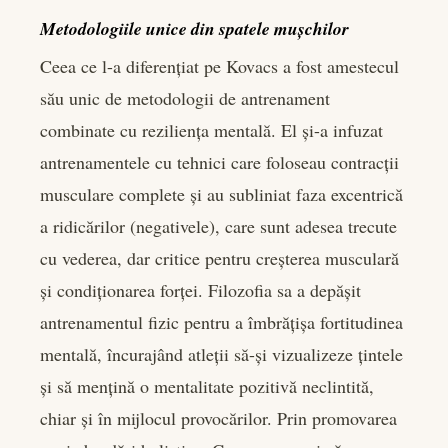
Metodologiile unice din spatele mușchilor
Ceea ce l-a diferențiat pe Kovacs a fost amestecul
său unic de metodologii de antrenament
combinate cu reziliența mentală. El și-a infuzat
antrenamentele cu tehnici care foloseau contracții
musculare complete și au subliniat faza excentrică
a ridicărilor (negativele), care sunt adesea trecute
cu vederea, dar critice pentru creșterea musculară
și condiționarea forței. Filozofia sa a depășit
antrenamentul fizic pentru a îmbrățișa fortitudinea
mentală, încurajând atleții să-și vizualizeze țintele
și să mențină o mentalitate pozitivă neclintită,
chiar și în mijlocul provocărilor. Prin promovarea