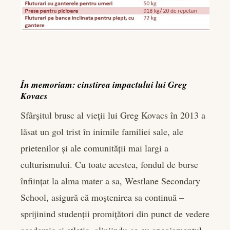
În memoriam: cinstirea impactului lui Greg
Kovacs
Sfârșitul brusc al vieții lui Greg Kovacs în 2013 a
lăsat un gol trist în inimile familiei sale, ale
prietenilor și ale comunității mai largi a
culturismului. Cu toate acestea, fondul de burse
înființat la alma mater a sa, Westlane Secondary
School, asigură că moștenirea sa continuă –
sprijinind studenții promițători din punct de vedere
academic și atletic, aliniindu-se cu angajamentul