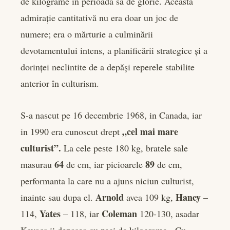
de kilograme în perioada sa de glorie. Această
admirație cantitativă nu era doar un joc de
numere; era o mărturie a culminării
devotamentului intens, a planificării strategice și a
dorinței neclintite de a depăși reperele stabilite
anterior în culturism.
S-a nascut pe 16 decembrie 1968, in Canada, iar
„cel mai mare
in 1990 era cunoscut drept
culturist”.
La cele peste 180 kg, bratele sale
64
89
masurau
de cm, iar picioarele
de cm,
performanta la care nu a ajuns niciun culturist,
Arnold
Haney
inainte sau dupa el.
avea 109 kg,
–
Yates
Coleman
114,
– 118, iar
120-130, asadar
Kovacs ii depasea cu zeci de kilograme. Cu