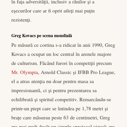
în fața adversității, inclusiv a rănilor și a
eșecurilor care ar fi oprit atleți mai puțin
rezistenți.
Greg Kovacs pe scena mondială
Pe măsură ce cortina s-a ridicat în anii 1990, Greg
Kovacs a ocupat un loc central în arenele majore
de culturism. Făcând furori în competiții precum
Mr. Olympia
, Arnold Classic și IFBB Pro League,
el a atras atenția nu doar pentru masa sa
impresionantă, ci și pentru prezentarea sa
echilibrată și spiritul competitiv. Remarcându-se
printr-un piept care se întindea pe 1,78 metri și
brațe care măsurau peste 63 de centimetri, Greg
era mai mult decât un simplu spectacol vizual; era