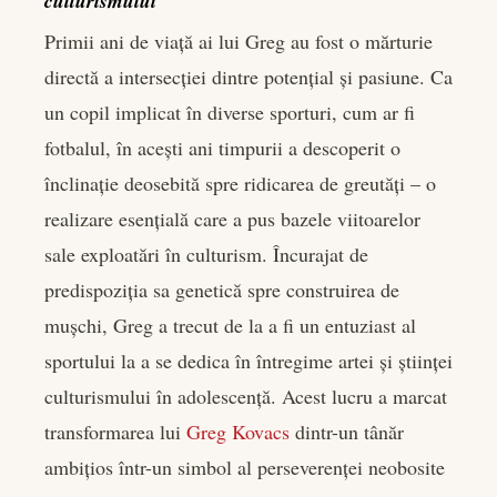
culturismului
Primii ani de viață ai lui Greg au fost o mărturie
directă a intersecției dintre potențial și pasiune. Ca
un copil implicat în diverse sporturi, cum ar fi
fotbalul, în acești ani timpurii a descoperit o
înclinație deosebită spre ridicarea de greutăți – o
realizare esențială care a pus bazele viitoarelor
sale exploatări în culturism. Încurajat de
predispoziția sa genetică spre construirea de
mușchi, Greg a trecut de la a fi un entuziast al
sportului la a se dedica în întregime artei și științei
culturismului în adolescență. Acest lucru a marcat
transformarea lui
Greg Kovacs
dintr-un tânăr
ambițios într-un simbol al perseverenței neobosite