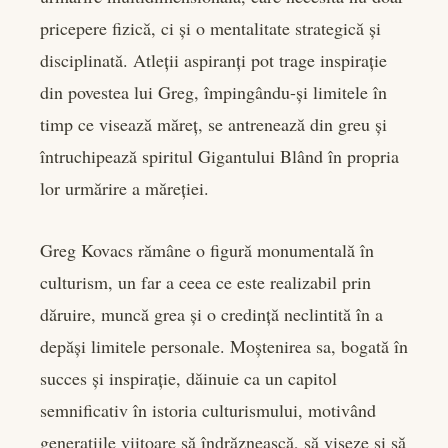
pricepere fizică, ci și o mentalitate strategică și
disciplinată. Atleții aspiranți pot trage inspirație
din povestea lui Greg, împingându-și limitele în
timp ce visează măreț, se antrenează din greu și
întruchipează spiritul Gigantului Blând în propria
lor urmărire a măreției.
Greg Kovacs rămâne o figură monumentală în
culturism, un far a ceea ce este realizabil prin
dăruire, muncă grea și o credință neclintită în a
depăși limitele personale. Moștenirea sa, bogată în
succes și inspirație, dăinuie ca un capitol
semnificativ în istoria culturismului, motivând
generațiile viitoare să îndrăznească, să viseze și să