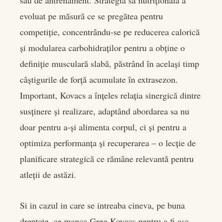
său de antrenament. Strategia sa nutrițională a
evoluat pe măsură ce se pregătea pentru
competiție, concentrându-se pe reducerea calorică
și modularea carbohidraților pentru a obține o
definiție musculară slabă, păstrând în același timp
câștigurile de forță acumulate în extrasezon.
Important, Kovacs a înțeles relația sinergică dintre
susținere și realizare, adaptând abordarea sa nu
doar pentru a-și alimenta corpul, ci și pentru a
optimiza performanța și recuperarea – o lecție de
planificare strategică ce rămâne relevantă pentru
atleții de astăzi.
Si in cazul in care se intreaba cineva, pe buna
dreptate, ce manca Greg Kovacs pentru a fi asa