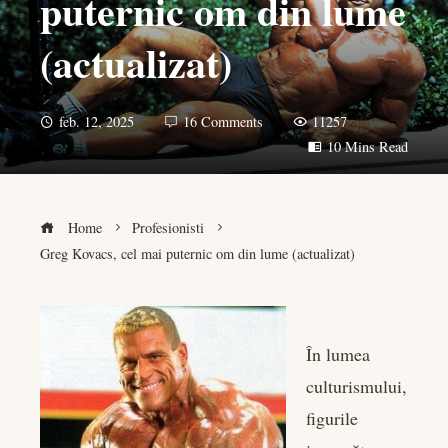
puternic om din lume
(actualizat)
feb. 12, 2025
16 Comments
11257
10 Mins Read
Home
Profesionisti
Greg Kovacs, cel mai puternic om din lume (actualizat)
În lumea
book
culturismului,
er
figurile