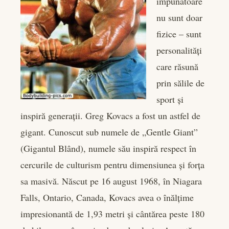
impunătoare
edIn
nu sunt doar
fizice – sunt
rest
personalități
bleupon
care răsună
prin sălile de
l
sport și
inspiră generații. Greg Kovacs a fost un astfel de
gigant. Cunoscut sub numele de „Gentle Giant”
(Gigantul Blând), numele său inspiră respect în
cercurile de culturism pentru dimensiunea și forța
sa masivă. Născut pe 16 august 1968, în Niagara
Falls, Ontario, Canada, Kovacs avea o înălțime
impresionantă de 1,93 metri și cântărea peste 180