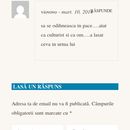
RĂSPUNDE
viovovo
-
mart. 10, 2014
sa se odihneasca in pace….atat
ca culturist si ca om….a lasat
ceva in urma lui
LASĂ UN RĂSPUNS
Adresa ta de email nu va fi publicată.
Câmpurile
obligatorii sunt marcate cu
*