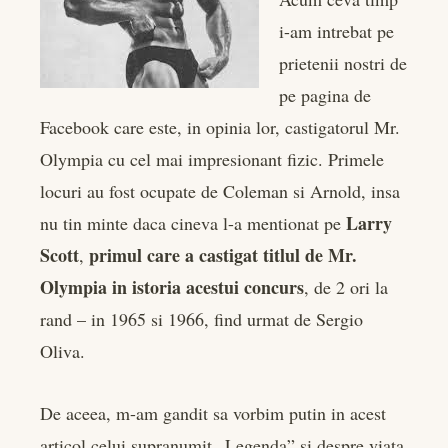
edIn
i-am intrebat pe
prietenii nostri de
rest
pe pagina de
bleupon
Facebook care este, in opinia lor, castigatorul Mr.
Olympia cu cel mai impresionant fizic. Primele
l
locuri au fost ocupate de Coleman si Arnold, insa
Larry
nu tin minte daca cineva l-a mentionat pe
Scott
primul care a castigat titlul de Mr.
,
Olympia in istoria acestui concurs
, de 2 ori la
rand – in 1965 si 1966, find urmat de Sergio
Oliva.
De aceea, m-am gandit sa vorbim putin in acest
articol celui supranumit „Legenda” si despre viata