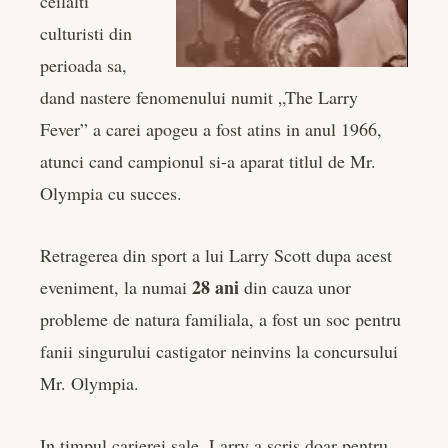
ceilalti
culturisti din
perioada sa,
dand nastere fenomenului numit „The Larry
Fever” a carei apogeu a fost atins in anul 1966,
atunci cand campionul si-a aparat titlul de Mr.
Olympia cu succes.
Retragerea din sport a lui Larry Scott dupa acest
28 ani
eveniment, la numai
din cauza unor
probleme de natura familiala, a fost un soc pentru
fanii singurului castigator neinvins la concursului
Mr. Olympia.
In timpul carierei sale, Larry a scris doar pentru