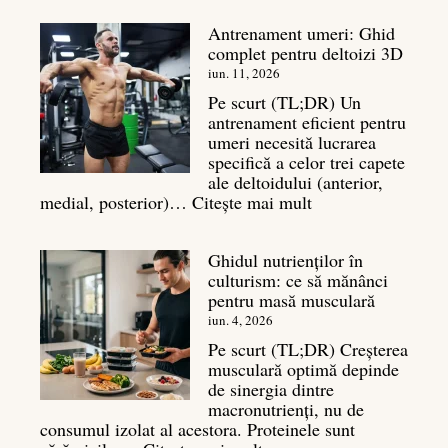
în
Antrenament umeri: Ghid
culturism:
complet pentru deltoizi 3D
Inamicul
tăcut
iun. 11, 2026
al
Pe scurt (TL;DR) Un
masei
antrenament eficient pentru
musculare
umeri necesită lucrarea
specifică a celor trei capete
ale deltoidului (anterior,
:
medial, posterior)…
Citește mai mult
Antrenament
umeri:
Ghidul nutrienților în
Ghid
culturism: ce să mănânci
complet
pentru masă musculară
pentru
deltoizi
iun. 4, 2026
3D
Pe scurt (TL;DR) Creșterea
musculară optimă depinde
de sinergia dintre
macronutrienți, nu de
consumul izolat al acestora. Proteinele sunt