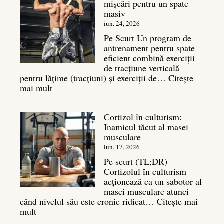
mișcări pentru un spate
este
masiv
și
legătura
iun. 24, 2026
sa
Pe Scurt Un program de
cu
antrenament pentru spate
masa
eficient combină exerciții
musculară
de tracțiune verticală
pentru lățime (tracțiuni) și exerciții de…
Citește
:
mai mult
Exerciții
spate:
Cortizol în culturism:
Top
Inamicul tăcut al masei
7
musculare
mișcări
pentru
iun. 17, 2026
un
Pe scurt (TL;DR)
spate
Cortizolul în culturism
masiv
acționează ca un sabotor al
masei musculare atunci
când nivelul său este cronic ridicat…
Citește mai
:
mult
Cortizol