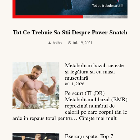
Tot Ce Trebuie Sa Stii Despre Power Snatch
bolbo
iul. 19, 2021
Metabolism bazal: ce este
și legătura sa cu masa
musculară
iul. 1, 2026
Pe scurt (TL;DR)
Metabolismul bazal (BMR)
reprezintă numărul de
calorii pe care corpul tău le
:
arde în repaus total pentru…
Citește mai mult
Metaboli
bazal:
Exerciții spate: Top 7
ce