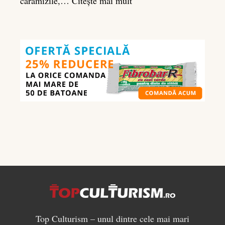
:
cărămizile,…
Citește mai mult
Ghidul
nutrienților
în
culturism:
ce
să
mănânci
pentru
masă
musculară
Top Culturism – unul dintre cele mai mari