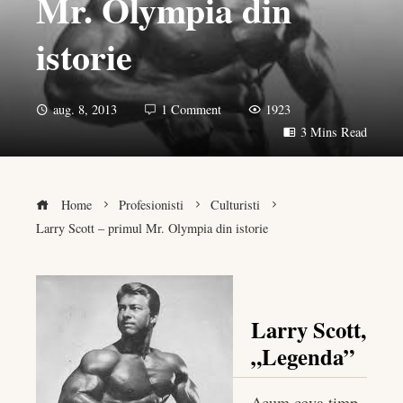
Mr. Olympia din
istorie
aug. 8, 2013
1 Comment
1923
3 Mins Read
Home
Profesionisti
Culturisti
Larry Scott – primul Mr. Olympia din istorie
Larry Scott,
book
„Legenda”
er
Acum ceva timp