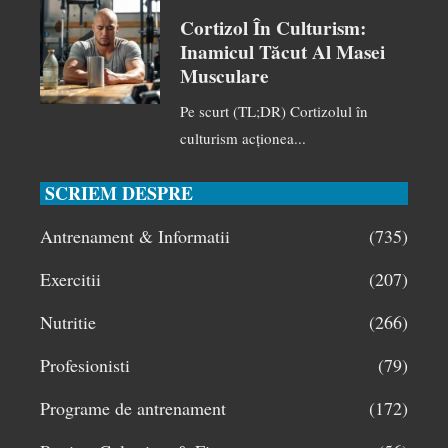
Cortizol În Culturism:
Inamicul Tăcut Al Masei
Musculare
Pe scurt (TL;DR) Cortizolul în
culturism acționea...
SCRIEM DESPRE
Antrenament & Informatii
(735)
Exercitii
(207)
Nutritie
(266)
Profesionisti
(79)
Programe de antrenament
(172)