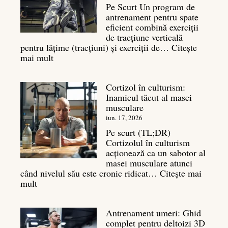
sa
Pe Scurt Un program de
cu
antrenament pentru spate
masa
eficient combină exerciții
musculară
de tracțiune verticală
pentru lățime (tracțiuni) și exerciții de…
Citește
:
mai mult
Exerciții
spate:
Cortizol în culturism:
Top
Inamicul tăcut al masei
7
musculare
mișcări
pentru
iun. 17, 2026
un
Pe scurt (TL;DR)
spate
Cortizolul în culturism
masiv
acționează ca un sabotor al
masei musculare atunci
când nivelul său este cronic ridicat…
Citește mai
:
mult
Cortizol
în
Antrenament umeri: Ghid
culturism:
complet pentru deltoizi 3D
Inamicul