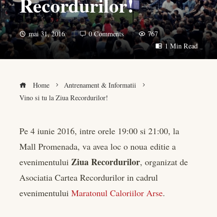
Recordurilor!
mai 31, 2016
0 Comments
767
1 Min Read
Home
Antrenament & Informatii
Vino si tu la Ziua Recordurilor!
Pe 4 iunie 2016, intre orele 19:00 si 21:00, la
Mall Promenada, va avea loc o noua editie a
book
Ziua Recordurilor
evenimentului
, organizat de
er
Asociatia Cartea Recordurilor in cadrul
evenimentului
Maratonul Caloriilor Arse
.
edIn