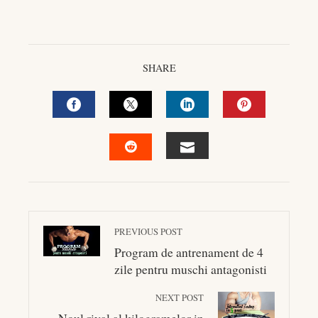
SHARE
FACEBOOK
TWITTER
LINKEDIN
PINTEREST
EMAIL
STUMBLEUPON
PREVIOUS POST
Program de antrenament de 4
zile pentru muschi antagonisti
NEXT POST
Noul rival al kilogramelor in