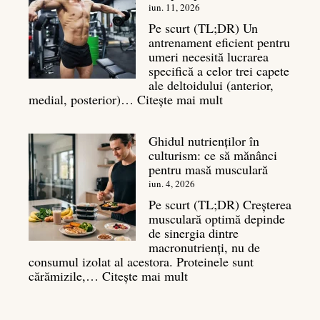
tăcut
iun. 11, 2026
al
Pe scurt (TL;DR) Un
masei
antrenament eficient pentru
musculare
umeri necesită lucrarea
specifică a celor trei capete
ale deltoidului (anterior,
:
medial, posterior)…
Citește mai mult
Antrenament
umeri:
Ghidul nutrienților în
Ghid
culturism: ce să mănânci
complet
pentru masă musculară
pentru
deltoizi
iun. 4, 2026
3D
Pe scurt (TL;DR) Creșterea
musculară optimă depinde
de sinergia dintre
macronutrienți, nu de
consumul izolat al acestora. Proteinele sunt
:
cărămizile,…
Citește mai mult
Ghidul
nutrienților
în