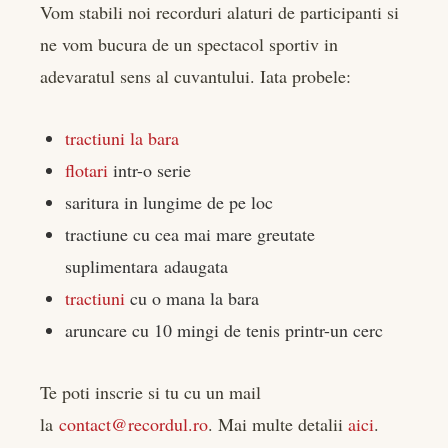
Vom stabili noi recorduri alaturi de participanti si
rest
ne vom bucura de un spectacol sportiv in
bleupon
adevaratul sens al cuvantului. Iata probele:
l
tractiuni la bara
flotari
intr-o serie
saritura in lungime de pe loc
tractiune cu cea mai mare greutate
suplimentara adaugata
tractiuni
cu o mana la bara
aruncare cu 10 mingi de tenis printr-un cerc
Te poti inscrie si tu cu un mail
la
contact@recordul.ro
. Mai multe detalii
aici
.