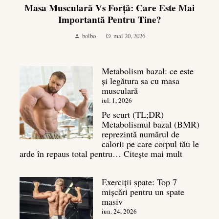
Masa Musculară Vs Forță: Care Este Mai
Importantă Pentru Tine?
bolbo
mai 20, 2026
Metabolism bazal: ce este
și legătura sa cu masa
musculară
iul. 1, 2026
Pe scurt (TL;DR)
Metabolismul bazal (BMR)
reprezintă numărul de
calorii pe care corpul tău le
:
arde în repaus total pentru…
Citește mai mult
Metaboli
bazal:
Exerciții spate: Top 7
ce
mișcări pentru un spate
este
masiv
și
legătura
iun. 24, 2026