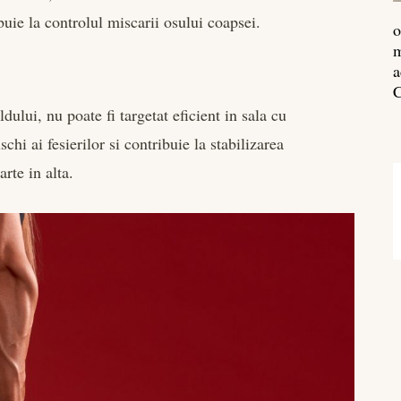
buie la controlul miscarii osului coapsei.
o
m
a
C
ului, nu poate fi targetat eficient in sala cu
schi ai fesierilor si contribuie la stabilizarea
arte in alta.