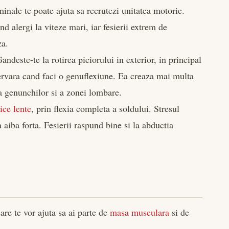
inale te poate ajuta sa recrutezi unitatea motorie.
nd alergi la viteze mari, iar fesierii extrem de
za.
andeste-te la rotirea piciorului in exterior, in principal
servara cand faci o genuflexiune. Ea creaza mai multa
ea genunchilor si a zonei lombare.
ice lente
, prin flexia completa a soldului. Stresul
a aiba forta. Fesierii raspund bine si la abductia
care te vor ajuta sa ai parte de
masa musculara
si de