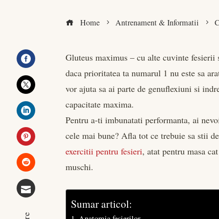
Home
Antrenament & Informatii
C
Gluteus maximus – cu alte cuvinte fesierii
daca prioritatea ta numarul 1 nu este sa arat
Facebook
vor ajuta sa ai parte de genuflexiuni si indr
Twitter
capacitate maxima.
Pentru a-ti imbunatati performanta, ai nevoi
LinkedIn
cele mai bune? Afla tot ce trebuie sa stii d
exercitii pentru fesieri
, atat pentru masa cat
Pinterest
muschi.
Stumbleupon
Sumar articol:
Email
Anatomia fesierilor