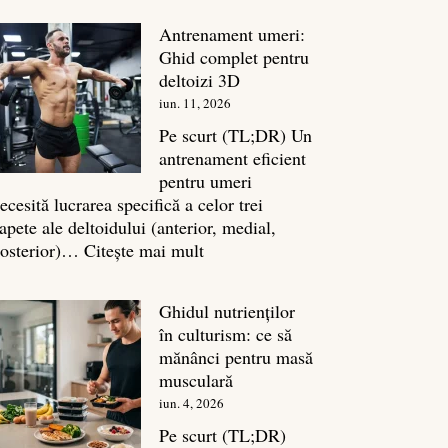
în
Antrenament umeri:
culturism:
Ghid complet pentru
Inamicul
deltoizi 3D
tăcut
iun. 11, 2026
al
masei
Pe scurt (TL;DR) Un
musculare
antrenament eficient
pentru umeri
ecesită lucrarea specifică a celor trei
apete ale deltoidului (anterior, medial,
:
osterior)…
Citește mai mult
Antrenament
umeri:
Ghidul nutrienților
Ghid
în culturism: ce să
complet
mănânci pentru masă
pentru
musculară
deltoizi
iun. 4, 2026
3D
Pe scurt (TL;DR)