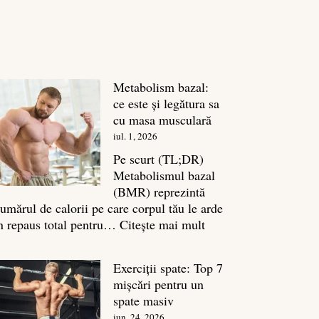
Metabolism bazal:
ce este și legătura sa
cu masa musculară
iul. 1, 2026
Pe scurt (TL;DR)
Metabolismul bazal
(BMR) reprezintă
umărul de calorii pe care corpul tău le arde
:
n repaus total pentru…
Citește mai mult
Metabolism
bazal:
Exerciții spate: Top 7
ce
mișcări pentru un
este
spate masiv
și
iun. 24, 2026