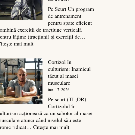
legătura
sa
Pe Scurt Un program
cu
de antrenament
masa
pentru spate eficient
musculară
ombină exerciții de tracțiune verticală
entru lățime (tracțiuni) și exerciții de…
:
itește mai mult
Exerciții
spate:
Cortizol în
Top
culturism: Inamicul
7
tăcut al masei
mișcări
musculare
pentru
iun. 17, 2026
un
spate
Pe scurt (TL;DR)
masiv
Cortizolul în
ulturism acționează ca un sabotor al masei
usculare atunci când nivelul său este
:
ronic ridicat…
Citește mai mult
Cortizol