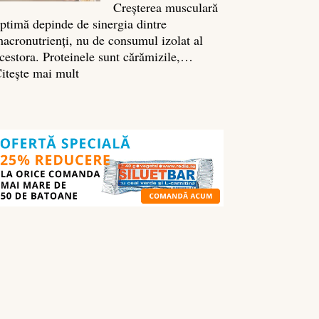
Creșterea musculară
ptimă depinde de sinergia dintre
acronutrienți, nu de consumul izolat al
cestora. Proteinele sunt cărămizile,…
:
itește mai mult
Ghidul
nutrienților
în
culturism:
ce
să
mănânci
pentru
masă
musculară