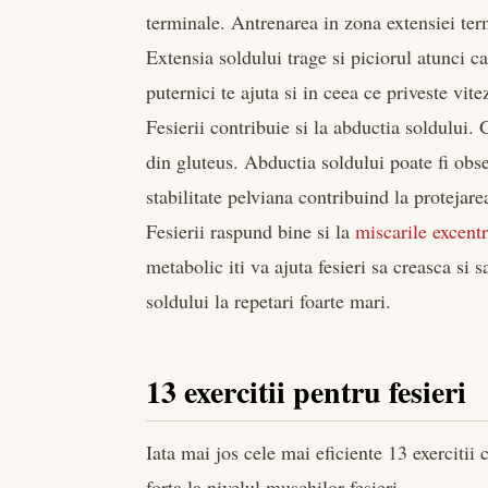
terminale. Antrenarea in zona extensiei term
Extensia soldului trage si piciorul atunci ca
puternici te ajuta si in ceea ce priveste vite
Fesierii contribuie si la abductia soldului. G
din gluteus. Abductia soldului poate fi ob
stabilitate pelviana contribuind la protejar
Fesierii raspund bine si la
miscarile excentr
metabolic iti va ajuta fesieri sa creasca si s
soldului la repetari foarte mari.
13 exercitii pentru fesieri
Iata mai jos cele mai eficiente 13 exercitii 
forta la nivelul muschilor fesieri.