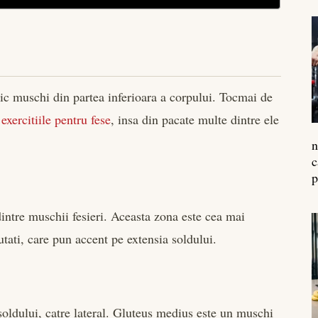
nic muschi din partea inferioara a corpului. Tocmai de
e
exercitiile pentru fese
, insa din pacate multe dintre ele
n
c
p
intre muschii fesieri. Aceasta zona este cea mai
eutati, care pun accent pe extensia soldului.
soldului, catre lateral. Gluteus medius este un muschi