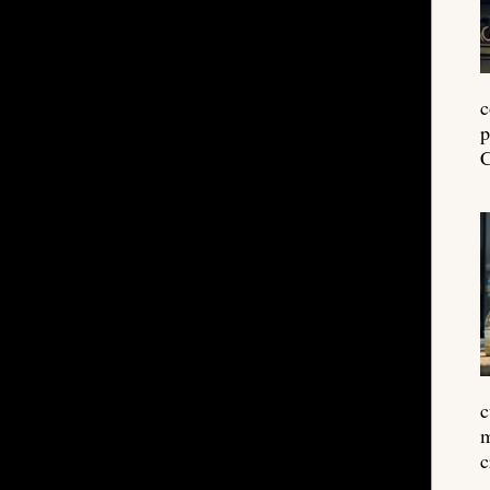
c
p
C
c
m
c