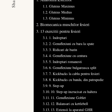
Share
Gluteus Maximus
Gluteus Medius
Gluteus Minimus
Biomecanica muschilor fesieri
13 exercitii pentru fesieri
1. Indreptari
2. Genuflexiuni cu bara la spate
3. Ridicari de bazin
4. Genuflexiune cu centura
5. Indreptari romanesti
6. Genuflexiune bulgareasca split
7. Kickbacks la cablu pentru fesieri
8. Kickbacks cu banda, din patrupedie
9. Step-up
10. Step-up incrucisat cu haltera
11. Genuflexiune Goblet
12. Balansari cu kettlebell
13. Extensii la aparatul GHR